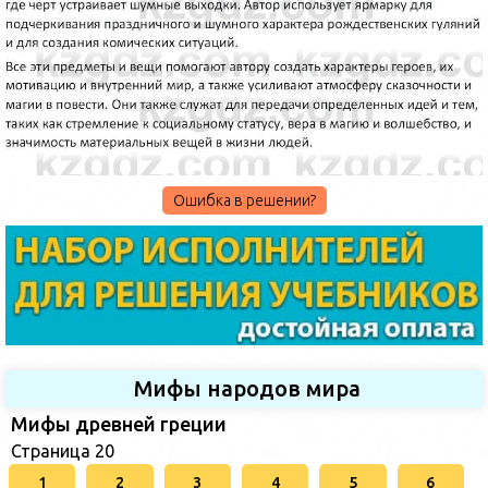
Ошибка в решении?
Мифы народов мира
Мифы древней греции
Страница 20
1
2
3
4
5
6