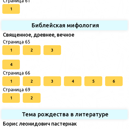
Страница 61
1
Библейская мифология
Священное, древнее, вечное
Страница 65
1
2
3
4
Страница 66
1
2
3
4
5
6
Страница 69
1
2
Тема рождества в литературе
Борис леонидович пастернак