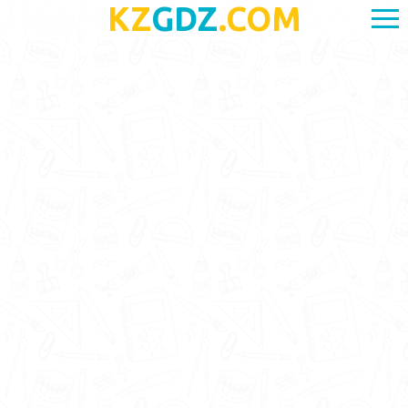
KZ
GDZ
.COM