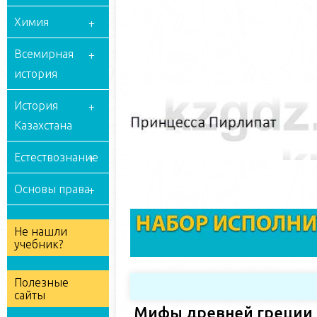
Химия
Всемирная
история
История
Казахстана
Естествознание
Основы права
Не нашли
учебник?
Полезные
сайты
Мифы древней греции