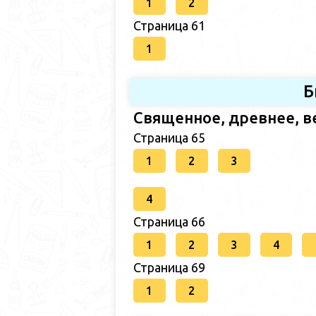
1
2
Страница 61
1
Б
Священное, древнее, в
Страница 65
1
2
3
4
Страница 66
1
2
3
4
Страница 69
1
2