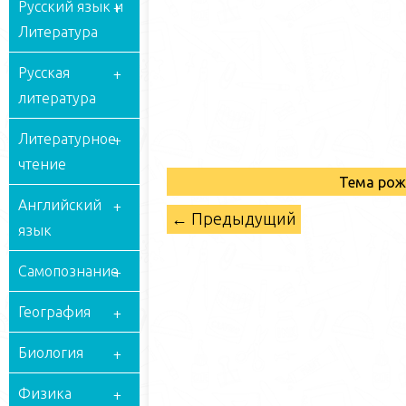
Русский язык и
Литература
Русская
литература
Литературное
чтение
Тема рож
Английский
← Предыдущий
язык
Самопознание
География
Биология
Физика