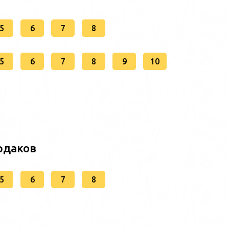
5
6
7
8
5
6
7
8
9
10
рдаков
5
6
7
8