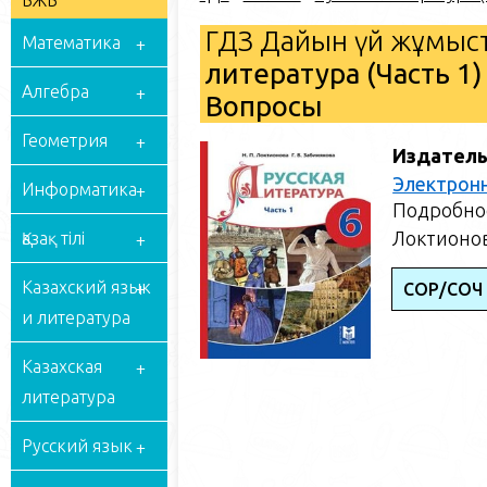
БЖБ
ГДЗ Дайын үй жұмыст
Математика
литература (Часть 1)
Алгебра
Вопросы
Геометрия
Издатель
Электрон
Информатика
Подробное
Локтионова
Қазақ тілі
Казахский язык
СОР/СОЧ 
и литература
Казахская
литература
Русский язык