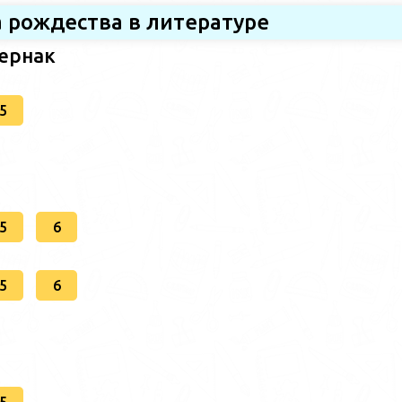
 рождества в литературе
ернак
5
5
6
5
6
5