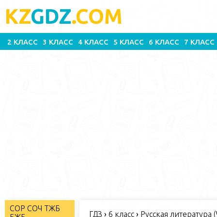
KZ
GDZ
.COM
2 КЛАСС
3 КЛАСС
4 КЛАСС
5 КЛАСС
6 КЛАСС
7 КЛАСС
СОР СОЧ ТЖБ
ГДЗ
›
6 класс
›
Русская литература (