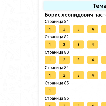
Тема
Борис леонидович паст
Страница 81
1
2
3
4
Страница 82
1
2
3
4
Страница 83
1
2
3
4
Страница 84
1
2
3
4
Страница 85
1
Страница 86
1
2
3
4