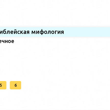
иблейская мифология
ечное
5
6