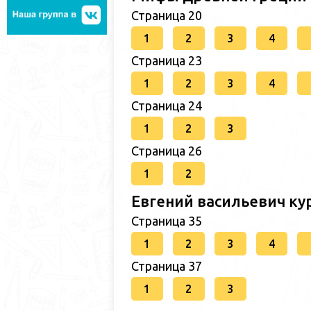
Страница 20
1
2
3
4
Страница 23
1
2
3
4
Страница 24
1
2
3
Страница 26
1
2
Евгений васильевич ку
Страница 35
1
2
3
4
Страница 37
1
2
3