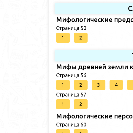
С
Мифологические предс
Страница 50
1
2
Мифы древней земли к
Страница 56
1
2
3
4
Страница 57
1
2
Мифологические персо
Страница 60