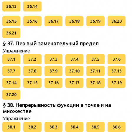
36.13
36.14
36.15
36.16
36.17
36.18
36.19
36.20
36.21
§ 37. Пер вый замечательный предел
Упражнение
37.1
37.2
37.3
37.4
37.5
37.6
37.7
37.8
37.9
37.10
37.11
37.13
37.14
37.15
37.16
37.17
37.18
37.19
37.20
§ 38. Непрерывность функции в точке и на
множестве
Упражнение
38.1
38.2
38.3
38.4
38.5
38.6