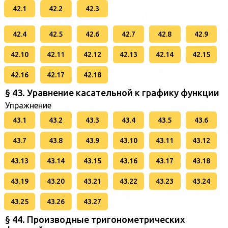
42.1
42.2
42.3
42.4
42.5
42.6
42.7
42.8
42.9
42.10
42.11
42.12
42.13
42.14
42.15
42.16
42.17
42.18
§ 43. Уравнение касательной к графику функции
Упражнение
43.1
43.2
43.3
43.4
43.5
43.6
43.7
43.8
43.9
43.10
43.11
43.12
43.13
43.14
43.15
43.16
43.17
43.18
43.19
43.20
43.21
43.22
43.23
43.24
43.25
43.26
43.27
§ 44. Производные тригонометрических