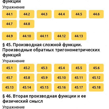
функций
Упражнение
44.1
44.2
44.3
44.4
44.5
44.6
44.7
44.8
44.9
44.10
44.11
44.12
44.13
§ 45. Производная сложной функции.
Производные обратных тригонометрических
функций
Упражнение
45.1
45.2
45.3
45.4
45.5
45.6
45.7
45.8
45.9
45.10
45.11
45.12
45.13
45.14
45.15
45.16
45.17
45.18
§ 46. Вторая производная функции и ее
физический смысл
Упражнение