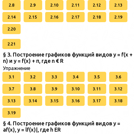
2.8
2.9
2.10
2.11
2.12
2.13
2.14
2.15
2.16
2.17
2.18
2.19
2.20
2.21
§ 3. Построение графиков функций видов у = f(x +
n) и у = f(x) + п, где n € R
Упражнение
3.1
3.2
3.3
3.4
3.5
3.6
3.7
3.8
3.9
3.10
3.11
3.12
3.13
3.14
3.15
3.16
3.17
3.18
3.19
§ 4. Построение графиков функций видов у =
af(x), у = lf(x)|, где h ER