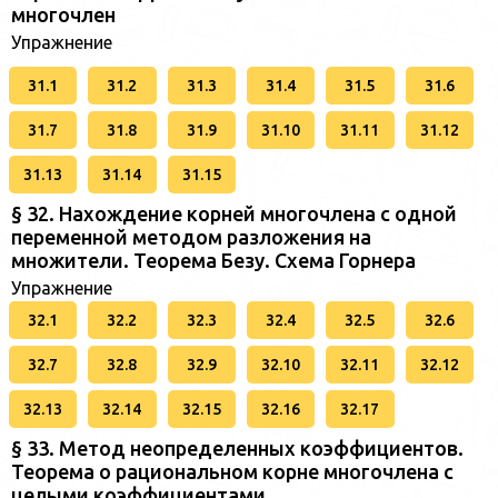
многочлен
Упражнение
31.1
31.2
31.3
31.4
31.5
31.6
31.7
31.8
31.9
31.10
31.11
31.12
31.13
31.14
31.15
§ 32. Нахождение корней многочлена с одной
переменной методом разложения на
множители. Теорема Безу. Схема Горнера
Упражнение
32.1
32.2
32.3
32.4
32.5
32.6
32.7
32.8
32.9
32.10
32.11
32.12
32.13
32.14
32.15
32.16
32.17
§ 33. Метод неопределенных коэффициентов.
Теорема о рациональном корне многочлена с
целыми коэффициентами