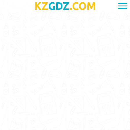
KZ
GDZ
.COM