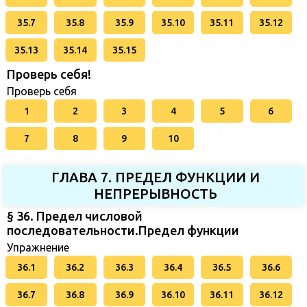
35.7
35.8
35.9
35.10
35.11
35.12
35.13
35.14
35.15
Проверь себя!
Проверь себя
1
2
3
4
5
6
7
8
9
10
ГЛАВА 7. ПРЕДЕЛ ФУНКЦИИ И
НЕПРЕРЫВНОСТЬ
§ 36. Предел числовой
последовательности.Предел функции
Упражнение
36.1
36.2
36.3
36.4
36.5
36.6
36.7
36.8
36.9
36.10
36.11
36.12