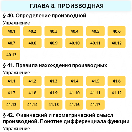
ГЛАВА 8. ПРОИЗВОДНАЯ
§ 40. Определение производной
Упражнение
40.1
40.2
40.3
40.4
40.5
40.6
40.7
40.8
40.9
40.10
40.11
40.12
40.13
§ 41. Правила нахождения производных
Упражнение
41.1
41.2
41.3
41.4
41.5
41.6
41.7
41.8
41.9
41.10
41.11
41.12
41.13
41.14
41.15
41.16
41.17
§ 42. Физический и геометрический смысл
производной. Понятие дифференциала функции
Упражнение