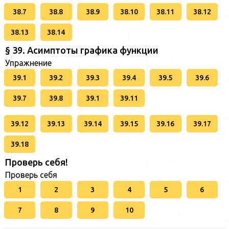
38.7
38.8
38.9
38.10
38.11
38.12
38.13
38.14
§ 39. Асимптоты графика функции
Упражнение
39.1
39.2
39.3
39.4
39.5
39.6
39.7
39.8
39.1
39.11
39.12
39.13
39.14
39.15
39.16
39.17
39.18
Проверь себя!
Проверь себя
1
2
3
4
5
6
7
8
9
10