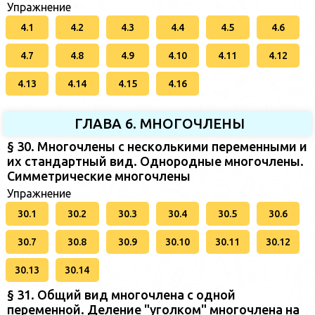
Упражнение
4.1
4.2
4.3
4.4
4.5
4.6
4.7
4.8
4.9
4.10
4.11
4.12
4.13
4.14
4.15
4.16
ГЛАВА 6. МНОГОЧЛЕНЫ
§ 30. Многочлены с несколькими переменными и
их стандартный вид. Однородные многочлены.
Симметрические многочлены
Упражнение
30.1
30.2
30.3
30.4
30.5
30.6
30.7
30.8
30.9
30.10
30.11
30.12
30.13
30.14
§ 31. Общий вид многочлена с одной
переменной. Деление "уголком" многочлена на