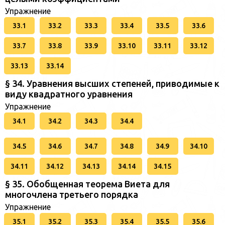
Упражнение
33.1
33.2
33.3
33.4
33.5
33.6
33.7
33.8
33.9
33.10
33.11
33.12
33.13
33.14
§ 34. Уравнения высших степеней, приводимые к
виду квадратного уравнения
Упражнение
34.1
34.2
34.3
34.4
34.5
34.6
34.7
34.8
34.9
34.10
34.11
34.12
34.13
34.14
34.15
§ 35. Обобщенная теорема Виета для
многочлена третьего порядка
Упражнение
35.1
35.2
35.3
35.4
35.5
35.6