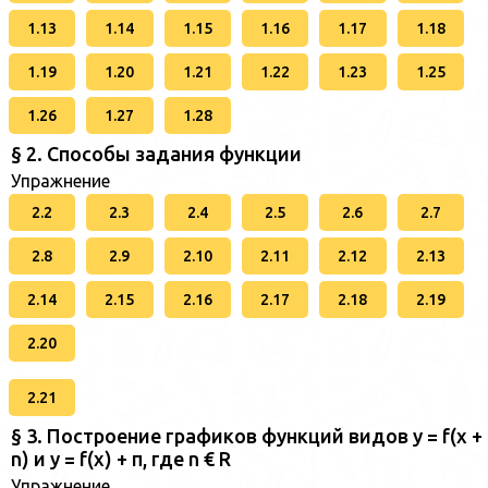
1.13
1.14
1.15
1.16
1.17
1.18
1.19
1.20
1.21
1.22
1.23
1.25
1.26
1.27
1.28
§ 2. Способы задания функции
Упражнение
2.2
2.3
2.4
2.5
2.6
2.7
2.8
2.9
2.10
2.11
2.12
2.13
2.14
2.15
2.16
2.17
2.18
2.19
2.20
2.21
§ 3. Построение графиков функций видов у = f(x +
n) и у = f(x) + п, где n € R
Упражнение