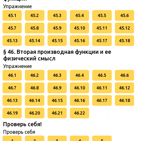
Упражнение
45.1
45.2
45.3
45.4
45.5
45.6
45.7
45.8
45.9
45.10
45.11
45.12
45.13
45.14
45.15
45.16
45.17
45.18
§ 46. Вторая производная функции и ее
физический смысл
Упражнение
46.1
46.2
46.3
46.4
46.5
46.6
46.7
46.8
46.9
46.10
46.11
46.12
46.13
46.14
46.15
46.16
46.17
46.18
46.19
46.20
46.21
46.22
Проверь себя!
Проверь себя