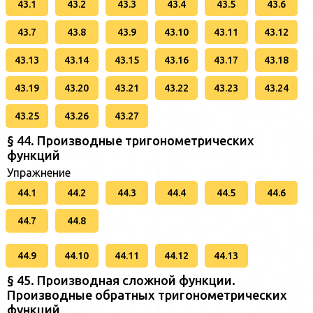
43.1
43.2
43.3
43.4
43.5
43.6
43.7
43.8
43.9
43.10
43.11
43.12
43.13
43.14
43.15
43.16
43.17
43.18
43.19
43.20
43.21
43.22
43.23
43.24
43.25
43.26
43.27
§ 44. Производные тригонометрических
функций
Упражнение
44.1
44.2
44.3
44.4
44.5
44.6
44.7
44.8
44.9
44.10
44.11
44.12
44.13
§ 45. Производная сложной функции.
Производные обратных тригонометрических
функций