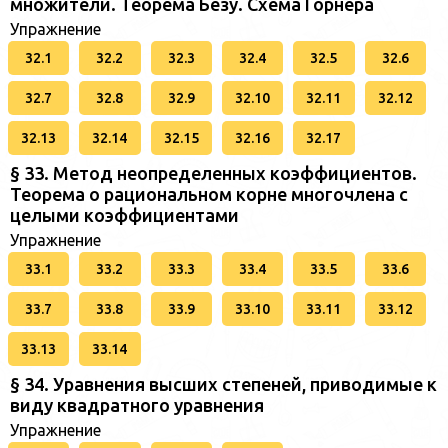
множители. Теорема Безу. Схема Горнера
Упражнение
32.1
32.2
32.3
32.4
32.5
32.6
32.7
32.8
32.9
32.10
32.11
32.12
32.13
32.14
32.15
32.16
32.17
§ 33. Метод неопределенных коэффициентов.
Теорема о рациональном корне многочлена с
целыми коэффициентами
Упражнение
33.1
33.2
33.3
33.4
33.5
33.6
33.7
33.8
33.9
33.10
33.11
33.12
33.13
33.14
§ 34. Уравнения высших степеней, приводимые к
виду квадратного уравнения
Упражнение