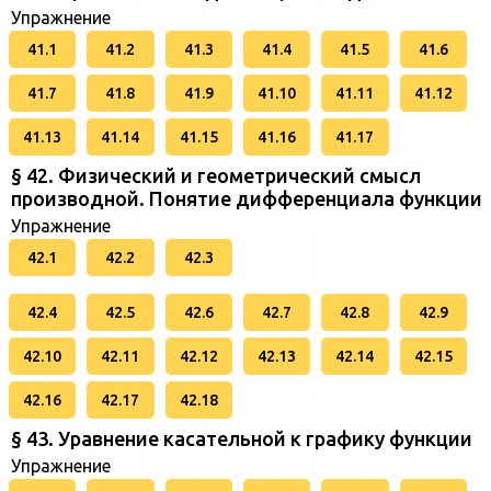
Упражнение
41.1
41.2
41.3
41.4
41.5
41.6
41.7
41.8
41.9
41.10
41.11
41.12
41.13
41.14
41.15
41.16
41.17
§ 42. Физический и геометрический смысл
производной. Понятие дифференциала функции
Упражнение
42.1
42.2
42.3
42.4
42.5
42.6
42.7
42.8
42.9
42.10
42.11
42.12
42.13
42.14
42.15
42.16
42.17
42.18
§ 43. Уравнение касательной к графику функции
Упражнение