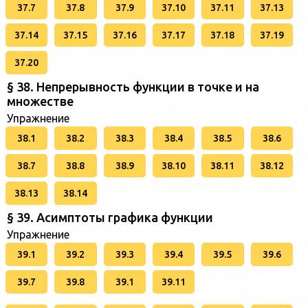
37.7
37.8
37.9
37.10
37.11
37.13
37.14
37.15
37.16
37.17
37.18
37.19
37.20
§ 38. Непрерывность функции в точке и на
множестве
Упражнение
38.1
38.2
38.3
38.4
38.5
38.6
38.7
38.8
38.9
38.10
38.11
38.12
38.13
38.14
§ 39. Асимптоты графика функции
Упражнение
39.1
39.2
39.3
39.4
39.5
39.6
39.7
39.8
39.1
39.11