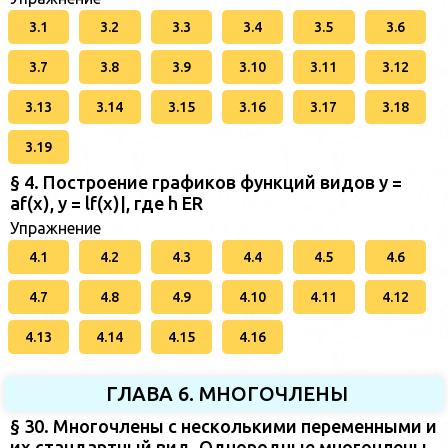
3.1
3.2
3.3
3.4
3.5
3.6
3.7
3.8
3.9
3.10
3.11
3.12
3.13
3.14
3.15
3.16
3.17
3.18
3.19
§ 4. Построение графиков функций видов у =
af(x), у = lf(x)|, где h ER
Упражнение
4.1
4.2
4.3
4.4
4.5
4.6
4.7
4.8
4.9
4.10
4.11
4.12
4.13
4.14
4.15
4.16
ГЛАВА 6. МНОГОЧЛЕНЫ
§ 30. Многочлены с несколькими переменными и
их стандартный вид. Однородные многочлены.