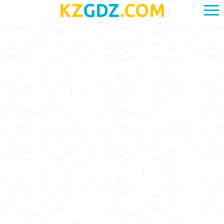
KZ
GDZ
.COM