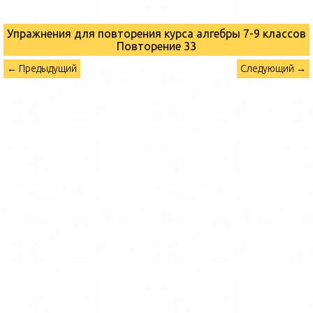
Упражнения для повторения курса алгебры 7-9 классов
Повторение 33
← Предыдущий
Следующий →