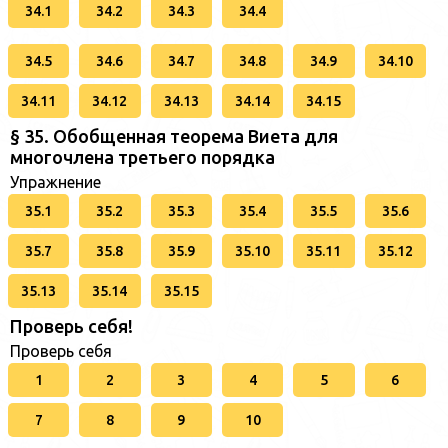
34.1
34.2
34.3
34.4
34.5
34.6
34.7
34.8
34.9
34.10
34.11
34.12
34.13
34.14
34.15
§ 35. Обобщенная теорема Виета для
многочлена третьего порядка
Упражнение
35.1
35.2
35.3
35.4
35.5
35.6
35.7
35.8
35.9
35.10
35.11
35.12
35.13
35.14
35.15
Проверь себя!
Проверь себя
1
2
3
4
5
6
7
8
9
10