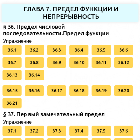
ГЛАВА 7. ПРЕДЕЛ ФУНКЦИИ И
НЕПРЕРЫВНОСТЬ
§ 36. Предел числовой
последовательности.Предел функции
Упражнение
36.1
36.2
36.3
36.4
36.5
36.6
36.7
36.8
36.9
36.10
36.11
36.12
36.13
36.14
36.15
36.16
36.17
36.18
36.19
36.20
36.21
§ 37. Пер вый замечательный предел
Упражнение
37.1
37.2
37.3
37.4
37.5
37.6