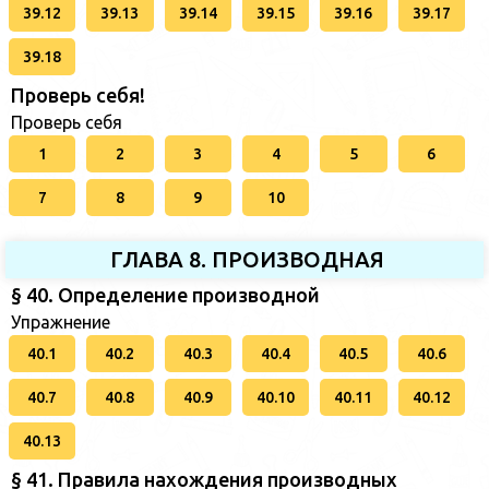
39.12
39.13
39.14
39.15
39.16
39.17
39.18
Проверь себя!
Проверь себя
1
2
3
4
5
6
7
8
9
10
ГЛАВА 8. ПРОИЗВОДНАЯ
§ 40. Определение производной
Упражнение
40.1
40.2
40.3
40.4
40.5
40.6
40.7
40.8
40.9
40.10
40.11
40.12
40.13
§ 41. Правила нахождения производных