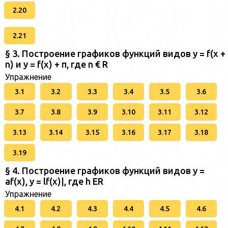
2.20
2.21
§ 3. Построение графиков функций видов у = f(x +
n) и у = f(x) + п, где n € R
Упражнение
3.1
3.2
3.3
3.4
3.5
3.6
3.7
3.8
3.9
3.10
3.11
3.12
3.13
3.14
3.15
3.16
3.17
3.18
3.19
§ 4. Построение графиков функций видов у =
af(x), у = lf(x)|, где h ER
Упражнение
4.1
4.2
4.3
4.4
4.5
4.6