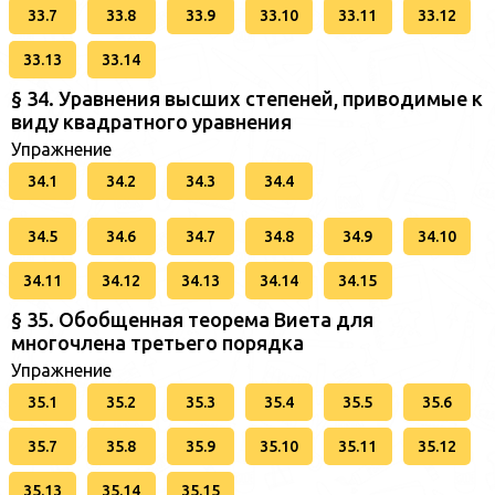
33.7
33.8
33.9
33.10
33.11
33.12
33.13
33.14
§ 34. Уравнения высших степеней, приводимые к
виду квадратного уравнения
Упражнение
34.1
34.2
34.3
34.4
34.5
34.6
34.7
34.8
34.9
34.10
34.11
34.12
34.13
34.14
34.15
§ 35. Обобщенная теорема Виета для
многочлена третьего порядка
Упражнение
35.1
35.2
35.3
35.4
35.5
35.6
35.7
35.8
35.9
35.10
35.11
35.12
35.13
35.14
35.15