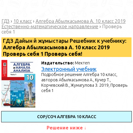
ГДЗ
›
10 класс
›
Алгебра Абылкасымова А. 10 класс 2019
Естественно-математическое направление
›
Проверь
себя 1
ГДЗ Дайын үй жұмыстары Решебник к учебнику:
Алгебра Абылкасымова А. 10 класс 2019
Проверь себя 1 Проверь себя!
Издательство:
Мектеп
Электронный учебник
Подробное решение Алгебра 10 класс,
авторов Абылкасымова А., Кучер Т.,
Корчевский В., Жумагулова З. 2019, Проверь
себя 1
СОР/СОЧ АЛГЕБРА 10 КЛАСС
Решение ниже ↓