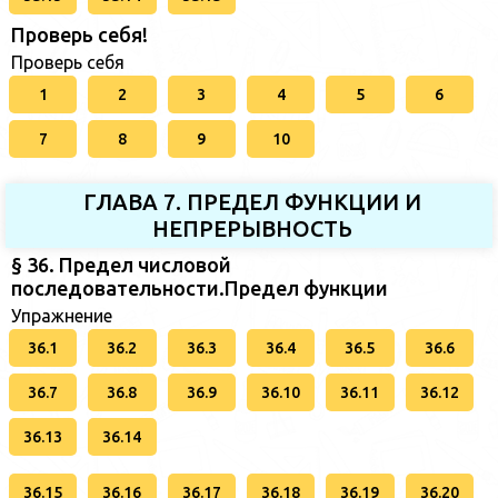
Проверь себя!
Проверь себя
1
2
3
4
5
6
7
8
9
10
ГЛАВА 7. ПРЕДЕЛ ФУНКЦИИ И
НЕПРЕРЫВНОСТЬ
§ 36. Предел числовой
последовательности.Предел функции
Упражнение
36.1
36.2
36.3
36.4
36.5
36.6
36.7
36.8
36.9
36.10
36.11
36.12
36.13
36.14
36.15
36.16
36.17
36.18
36.19
36.20