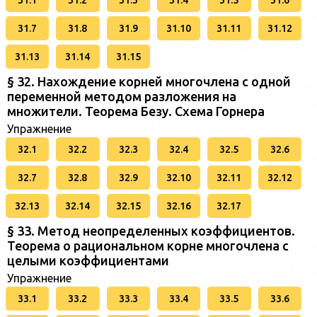
31.1
31.2
31.3
31.4
31.5
31.6
31.7
31.8
31.9
31.10
31.11
31.12
31.13
31.14
31.15
§ 32. Нахождение корней многочлена с одной
переменной методом разложения на
множители. Теорема Безу. Схема Горнера
Упражнение
32.1
32.2
32.3
32.4
32.5
32.6
32.7
32.8
32.9
32.10
32.11
32.12
32.13
32.14
32.15
32.16
32.17
§ 33. Метод неопределенных коэффициентов.
Теорема о рациональном корне многочлена с
целыми коэффициентами
Упражнение
33.1
33.2
33.3
33.4
33.5
33.6