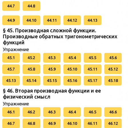
44.7
44.8
44.9
44.10
44.11
44.12
44.13
§ 45. Производная сложной функции.
Производные обратных тригонометрических
функций
Упражнение
45.1
45.2
45.3
45.4
45.5
45.6
45.7
45.8
45.9
45.10
45.11
45.12
45.13
45.14
45.15
45.16
45.17
45.18
§ 46. Вторая производная функции и ее
физический смысл
Упражнение
46.1
46.2
46.3
46.4
46.5
46.6
46.7
46.8
46.9
46.10
46.11
46.12