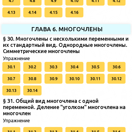
4.7
4.8
4.9
4.10
4.11
4.12
4.13
4.14
4.15
4.16
ГЛАВА 6. МНОГОЧЛЕНЫ
§ 30. Многочлены с несколькими переменными и
их стандартный вид. Однородные многочлены.
Симметрические многочлены
Упражнение
30.1
30.2
30.3
30.4
30.5
30.6
30.7
30.8
30.9
30.10
30.11
30.12
30.13
30.14
§ 31. Общий вид многочлена с одной
переменной. Деление "уголком" многочлена на
многочлен
Упражнение