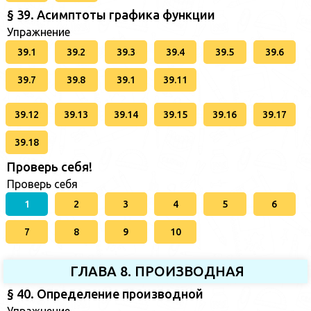
§ 39. Асимптоты графика функции
Упражнение
39.1
39.2
39.3
39.4
39.5
39.6
39.7
39.8
39.1
39.11
39.12
39.13
39.14
39.15
39.16
39.17
39.18
Проверь себя!
Проверь себя
1
2
3
4
5
6
7
8
9
10
ГЛАВА 8. ПРОИЗВОДНАЯ
§ 40. Определение производной