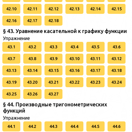
42.10
42.11
42.12
42.13
42.14
42.15
42.16
42.17
42.18
§ 43. Уравнение касательной к графику функции
Упражнение
43.1
43.2
43.3
43.4
43.5
43.6
43.7
43.8
43.9
43.10
43.11
43.12
43.13
43.14
43.15
43.16
43.17
43.18
43.19
43.20
43.21
43.22
43.23
43.24
43.25
43.26
43.27
§ 44. Производные тригонометрических
функций
Упражнение
44.1
44.2
44.3
44.4
44.5
44.6