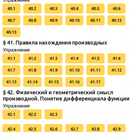
Упражнение
40.1
40.2
40.3
40.4
40.5
40.6
40.7
40.8
40.9
40.10
40.11
40.12
40.13
§ 41. Правила нахождения производных
Упражнение
41.1
41.2
41.3
41.4
41.5
41.6
41.7
41.8
41.9
41.10
41.11
41.12
41.13
41.14
41.15
41.16
41.17
§ 42. Физический и геометрический смысл
производной. Понятие дифференциала функции
Упражнение
42.1
42.2
42.3
42.4
42.5
42.6
42.7
42.8
42.9