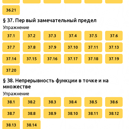
36.21
§ 37. Пер вый замечательный предел
Упражнение
37.1
37.2
37.3
37.4
37.5
37.6
37.7
37.8
37.9
37.10
37.11
37.13
37.14
37.15
37.16
37.17
37.18
37.19
37.20
§ 38. Непрерывность функции в точке и на
множестве
Упражнение
38.1
38.2
38.3
38.4
38.5
38.6
38.7
38.8
38.9
38.10
38.11
38.12
38.13
38.14