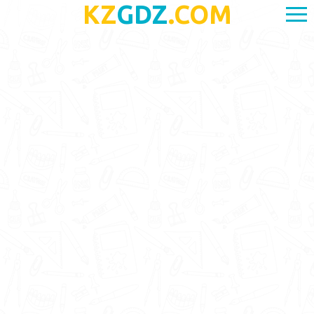
KZ
GDZ
.COM