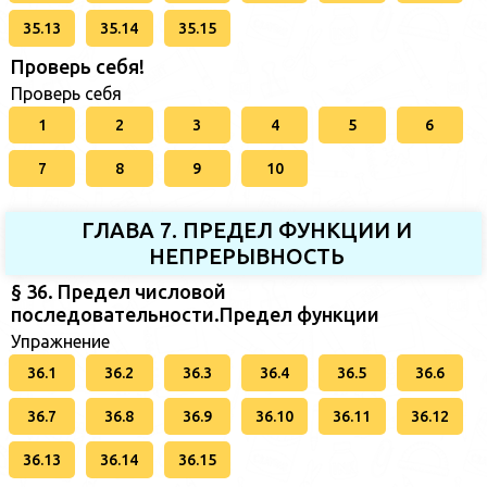
35.13
35.14
35.15
Проверь себя!
Проверь себя
1
2
3
4
5
6
7
8
9
10
ГЛАВА 7. ПРЕДЕЛ ФУНКЦИИ И
НЕПРЕРЫВНОСТЬ
§ 36. Предел числовой
последовательности.Предел функции
Упражнение
36.1
36.2
36.3
36.4
36.5
36.6
36.7
36.8
36.9
36.10
36.11
36.12
36.13
36.14
36.15