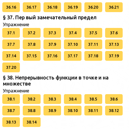
36.16
36.17
36.18
36.19
36.20
36.21
§ 37. Пер вый замечательный предел
Упражнение
37.1
37.2
37.3
37.4
37.5
37.6
37.7
37.8
37.9
37.10
37.11
37.13
37.14
37.15
37.16
37.17
37.18
37.19
37.20
§ 38. Непрерывность функции в точке и на
множестве
Упражнение
38.1
38.2
38.3
38.4
38.5
38.6
38.7
38.8
38.9
38.10
38.11
38.12
38.13
38.14