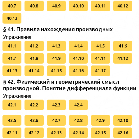
40.7
40.8
40.9
40.10
40.11
40.12
40.13
§ 41. Правила нахождения производных
Упражнение
41.1
41.2
41.3
41.4
41.5
41.6
41.7
41.8
41.9
41.10
41.11
41.12
41.13
41.14
41.15
41.16
41.17
§ 42. Физический и геометрический смысл
производной. Понятие дифференциала функции
Упражнение
42.1
42.2
42.3
42.4
42.5
42.6
42.7
42.8
42.9
42.10
42.11
42.12
42.13
42.14
42.15
42.16