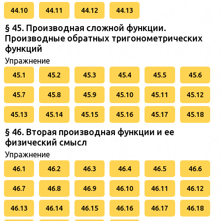
44.10
44.11
44.12
44.13
§ 45. Производная сложной функции.
Производные обратных тригонометрических
функций
Упражнение
45.1
45.2
45.3
45.4
45.5
45.6
45.7
45.8
45.9
45.10
45.11
45.12
45.13
45.14
45.15
45.16
45.17
45.18
§ 46. Вторая производная функции и ее
физический смысл
Упражнение
46.1
46.2
46.3
46.4
46.5
46.6
46.7
46.8
46.9
46.10
46.11
46.12
46.13
46.14
46.15
46.16
46.17
46.18