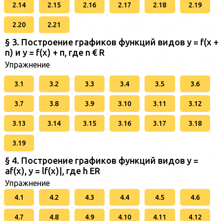
2.14
2.15
2.16
2.17
2.18
2.19
2.20
2.21
§ 3. Построение графиков функций видов у = f(x +
n) и у = f(x) + п, где n € R
Упражнение
3.1
3.2
3.3
3.4
3.5
3.6
3.7
3.8
3.9
3.10
3.11
3.12
3.13
3.14
3.15
3.16
3.17
3.18
3.19
§ 4. Построение графиков функций видов у =
af(x), у = lf(x)|, где h ER
Упражнение
4.1
4.2
4.3
4.4
4.5
4.6
4.7
4.8
4.9
4.10
4.11
4.12