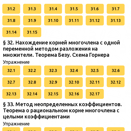
31.2
31.3
31.4
31.5
31.6
31.7
31.8
31.9
31.10
31.11
31.12
31.13
31.14
31.15
§ 32. Нахождение корней многочлена с одной
переменной методом разложения на
множители. Теорема Безу. Схема Горнера
Упражнение
32.1
32.2
32.3
32.4
32.5
32.6
32.7
32.8
32.9
32.10
32.11
32.12
32.13
32.14
32.15
32.16
32.17
§ 33. Метод неопределенных коэффициентов.
Теорема о рациональном корне многочлена с
целыми коэффициентами
Упражнение