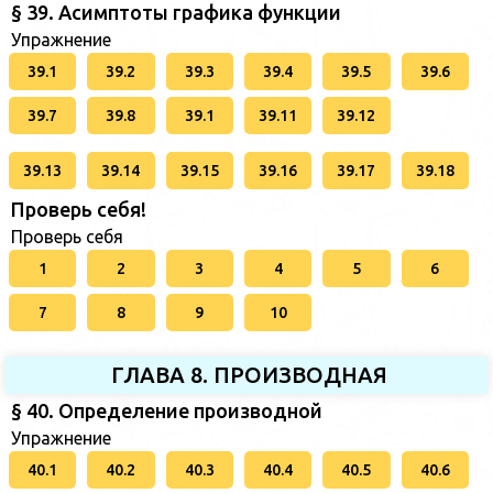
§ 39. Асимптоты графика функции
Упражнение
39.1
39.2
39.3
39.4
39.5
39.6
39.7
39.8
39.1
39.11
39.12
39.13
39.14
39.15
39.16
39.17
39.18
Проверь себя!
Проверь себя
1
2
3
4
5
6
7
8
9
10
ГЛАВА 8. ПРОИЗВОДНАЯ
§ 40. Определение производной
Упражнение
40.1
40.2
40.3
40.4
40.5
40.6