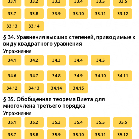
33.1
33.2
33.3
33.4
33.5
33.6
33.7
33.8
33.9
33.10
33.11
33.12
33.13
33.14
§ 34. Уравнения высших степеней, приводимые к
виду квадратного уравнения
Упражнение
34.1
34.2
34.3
34.4
34.5
34.6
34.7
34.8
34.9
34.10
34.11
34.12
34.13
34.14
34.15
§ 35. Обобщенная теорема Виета для
многочлена третьего порядка
Упражнение
35.1
35.2
35.3
35.4
35.5
35.6
35.7
35.8
35.9
35.10
35.11
35.12