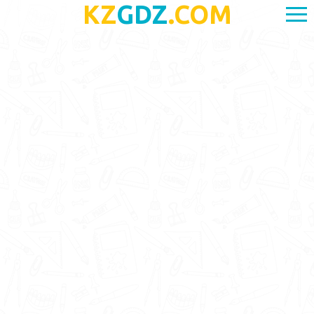
KZ
GDZ
.COM