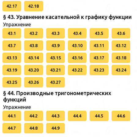
42.17
42.18
§ 43. Уравнение касательной к графику функции
Упражнение
43.1
43.2
43.3
43.4
43.5
43.6
43.7
43.8
43.9
43.10
43.11
43.12
43.13
43.14
43.15
43.16
43.17
43.18
43.19
43.20
43.21
43.22
43.23
43.24
43.25
43.26
43.27
§ 44. Производные тригонометрических
функций
Упражнение
44.1
44.2
44.3
44.4
44.5
44.6
44.7
44.8
44.9