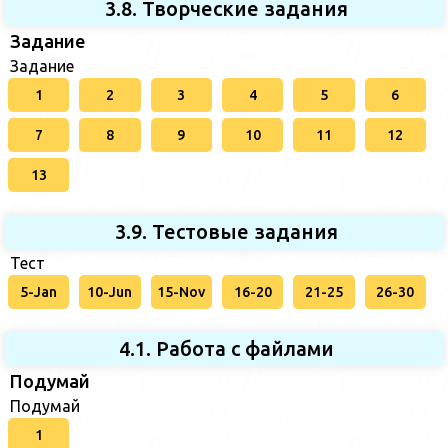
3.8. Творческие задания
Задание
Задание
1
2
3
4
5
6
7
8
9
10
11
12
13
3.9. Тестовые задания
Тест
5-Jan
10-Jun
15-Nov
16-20
21-25
26-30
4.1. Работа с файлами
Подумай
Подумай
1