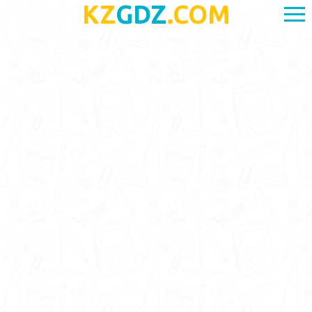
KZ
GDZ
.COM