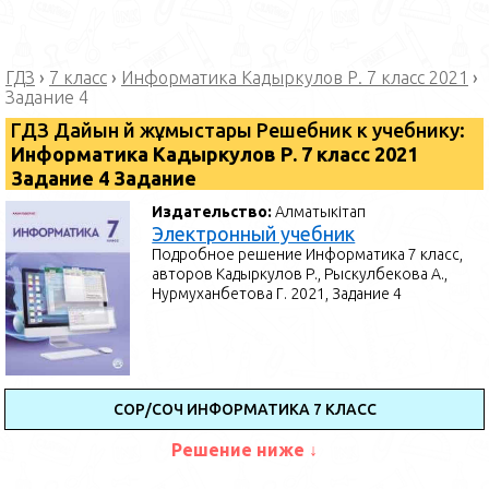
ГДЗ
›
7 класс
›
Информатика Кадыркулов Р. 7 класс 2021
›
Задание 4
ГДЗ Дайын үй жұмыстары Решебник к учебнику:
Информатика Кадыркулов Р. 7 класс 2021
Задание 4 Задание
Издательство:
Алматыкітап
Электронный учебник
Подробное решение Информатика 7 класс,
авторов Кадыркулов Р., Рыскулбекова А.,
Нурмуханбетова Г. 2021, Задание 4
СОР/СОЧ ИНФОРМАТИКА 7 КЛАСС
Решение ниже ↓