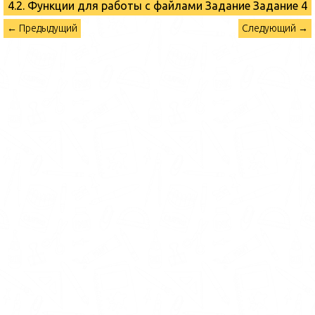
4.2. Функции для работы с файлами Задание
Задание 4
← Предыдущий
Следующий →