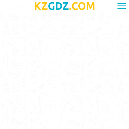
KZ
GDZ
.COM