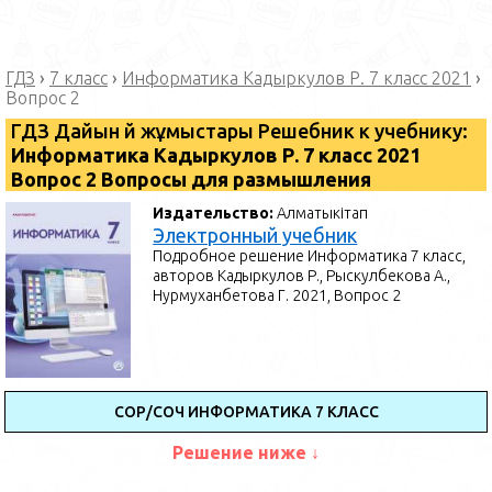
ГДЗ
›
7 класс
›
Информатика Кадыркулов Р. 7 класс 2021
›
Вопрос 2
ГДЗ Дайын үй жұмыстары Решебник к учебнику:
Информатика Кадыркулов Р. 7 класс 2021
Вопрос 2 Вопросы для размышления
Издательство:
Алматыкітап
Электронный учебник
Подробное решение Информатика 7 класс,
авторов Кадыркулов Р., Рыскулбекова А.,
Нурмуханбетова Г. 2021, Вопрос 2
СОР/СОЧ ИНФОРМАТИКА 7 КЛАСС
Решение ниже ↓