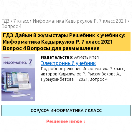
ГДЗ
›
7 класс
›
Информатика Кадыркулов Р. 7 класс 2021
›
Вопрос 4
ГДЗ Дайын үй жұмыстары Решебник к учебнику:
Информатика Кадыркулов Р. 7 класс 2021
Вопрос 4 Вопросы для размышления
Издательство:
Алматыкітап
Электронный учебник
Подробное решение Информатика 7 класс,
авторов Кадыркулов Р., Рыскулбекова А.,
Нурмуханбетова Г. 2021, Вопрос 4
СОР/СОЧ ИНФОРМАТИКА 7 КЛАСС
Решение ниже ↓