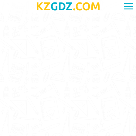
KZ
GDZ
.COM