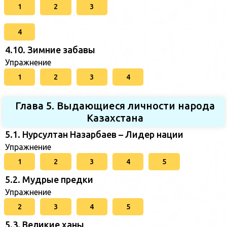
1
2
3
4
4.10. Зимние забавы
Упражнение
1
2
3
4
Глава 5. Выдающиеся личности народа
Казахстана
5.1. Нурсултан Назарбаев – Лидер нации
Упражнение
1
2
3
4
5
5.2. Мудрые предки
Упражнение
2
3
4
5
5.3. Великие ханы