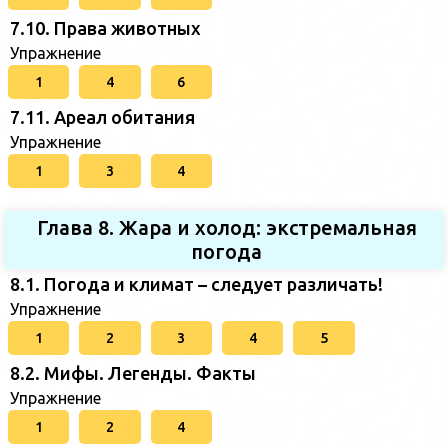
7.10. Права животных
Упражнение
1
4
6
7.11. Ареал обитания
Упражнение
1
3
4
Глава 8. Жара и холод: экстремальная
погода
8.1. Погода и климат – следует различать!
Упражнение
1
2
3
4
5
8.2. Мифы. Легенды. Факты
Упражнение
1
2
4