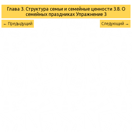
Глава 3. Структура семьи и семейные ценности 3.8. О
семейных праздниках
Упражнение 3
← Предыдущий
Следующий →