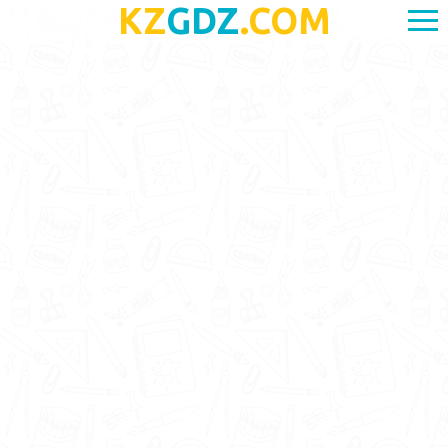
KZ
GDZ
.COM