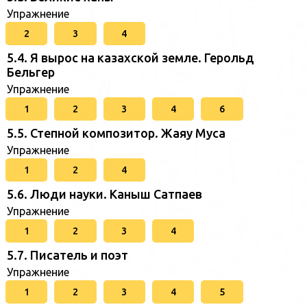
Упражнение
2
3
4
5.4. Я вырос на казахской земле. Герольд
Бельгер
Упражнение
1
2
3
4
6
5.5. Степной композитор. Жаяу Муса
Упражнение
1
2
4
5.6. Люди науки. Каныш Сатпаев
Упражнение
1
2
3
4
5.7. Писатель и поэт
Упражнение
1
2
3
4
5