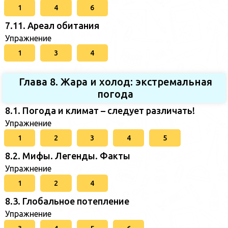
1
4
6
7.11. Ареал обитания
Упражнение
1
3
4
Глава 8. Жара и холод: экстремальная
погода
8.1. Погода и климат – следует различать!
Упражнение
1
2
3
4
5
8.2. Мифы. Легенды. Факты
Упражнение
1
2
4
8.3. Глобальное потепление
Упражнение