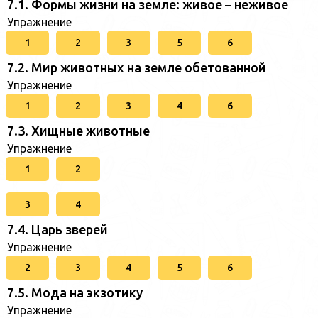
7.1. Формы жизни на земле: живое – неживое
Упражнение
1
2
3
5
6
7.2. Мир животных на земле обетованной
Упражнение
1
2
3
4
6
7.3. Хищные животные
Упражнение
1
2
3
4
7.4. Царь зверей
Упражнение
2
3
4
5
6
7.5. Мода на экзотику
Упражнение