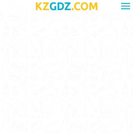
KZ
GDZ
.COM