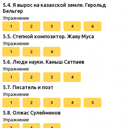
5.4. Я вырос на казахской земле. Герольд
Бельгер
Упражнение
1
2
3
4
6
5.5. Степной композитор. Жаяу Муса
Упражнение
1
2
4
5.6. Люди науки. Каныш Сатпаев
Упражнение
1
2
3
4
5.7. Писатель и поэт
Упражнение
1
2
3
4
5
5.8. Олжас Сулейменов
Упражнение