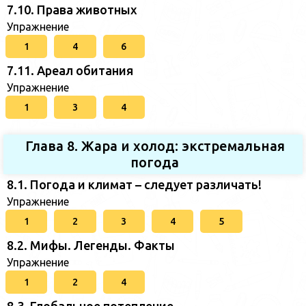
7.10. Права животных
Упражнение
1
4
6
7.11. Ареал обитания
Упражнение
1
3
4
Глава 8. Жара и холод: экстремальная
погода
8.1. Погода и климат – следует различать!
Упражнение
1
2
3
4
5
8.2. Мифы. Легенды. Факты
Упражнение
1
2
4