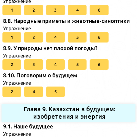
Упражнение
1
2
3
4
6
8.8. Народные приметы и животные-синоптики
Упражнение
1
2
4
5
6
8.9. У природы нет плохой погоды?
Упражнение
2
3
4
5
6
8.10. Поговорим о будущем
Упражнение
2
4
5
Глава 9. Казахстан в будущем:
изобретения и энергия
9.1. Наше будущее
Упражнение