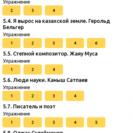
Упражнение
2
3
4
5.4. Я вырос на казахской земле. Герольд
Бельгер
Упражнение
1
2
3
4
6
5.5. Степной композитор. Жаяу Муса
Упражнение
1
2
4
5.6. Люди науки. Каныш Сатпаев
Упражнение
1
2
3
4
5.7. Писатель и поэт
Упражнение
1
2
3
4
5
5.8. Олжас Сулейменов