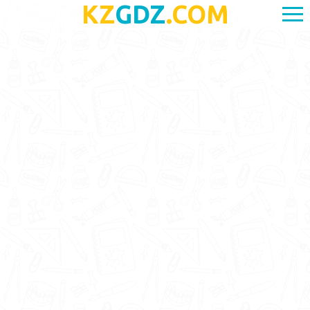
KZ
GDZ
.COM