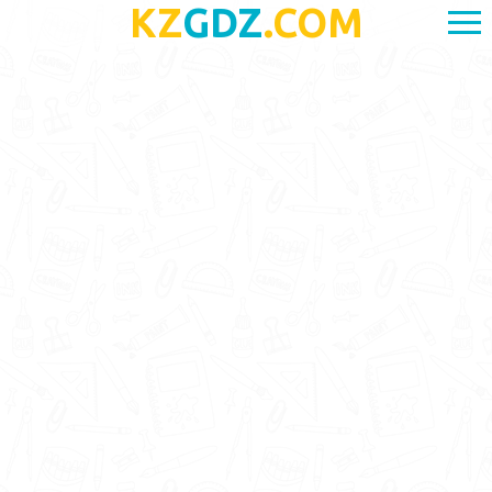
KZ
GDZ
.COM