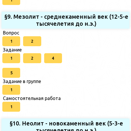
1
§9. Мезолит - среднекаменный век (12-5-е
тысячелетия до н.э.)
Вопрос
1
2
Задание
1
2
4
5
Задание в группе
1
Самостоятельная работа
1
§10. Неолит - новокаменный век (5-3-е
тысячелетия до н.э.)