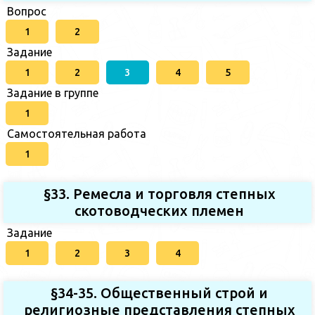
Вопрос
1
2
Задание
1
2
3
4
5
Задание в группе
1
Самостоятельная работа
1
§33. Ремесла и торговля степных
скотоводческих племен
Задание
1
2
3
4
§34-35. Общественный строй и
религиозные представления степных