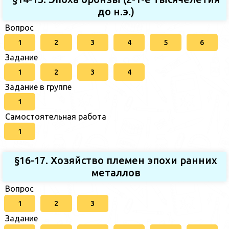
до н.э.)
Вопрос
1
2
3
4
5
6
Задание
1
2
3
4
Задание в группе
1
Самостоятельная работа
1
§16-17. Хозяйство племен эпохи ранних
металлов
Вопрос
1
2
3
Задание