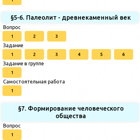
§5-6. Палеолит - древнекаменный век
Вопрос
1
2
3
Задание
1
2
3
4
5
6
Задание в группе
1
Самостоятельная работа
1
§7. Формирование человеческого
общества
Вопрос
1