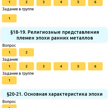
1
2
3
4
5
6
Задание в группе
1
§18-19. Религиозные представления
племен эпохи ранних металлов
Вопрос
1
2
Задание
1
2
3
4
5
6
Задание в группе
1
§20-21. Основная характеристика эпохи
Вопрос