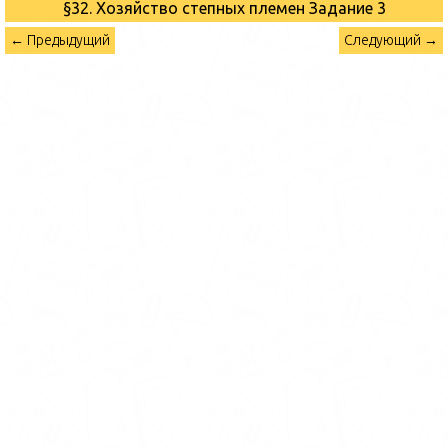
§32. Хозяйство степных племен
Задание 3
← Предыдущий
Следующий →