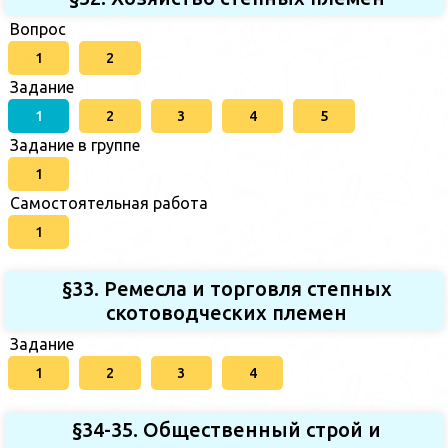
Вопрос
1
2
Задание
1
2
3
4
5
Задание в группе
1
Самостоятельная работа
1
§33. Ремесла и торговля степных
скотоводческих племен
Задание
1
2
3
4
§34-35. Общественный строй и