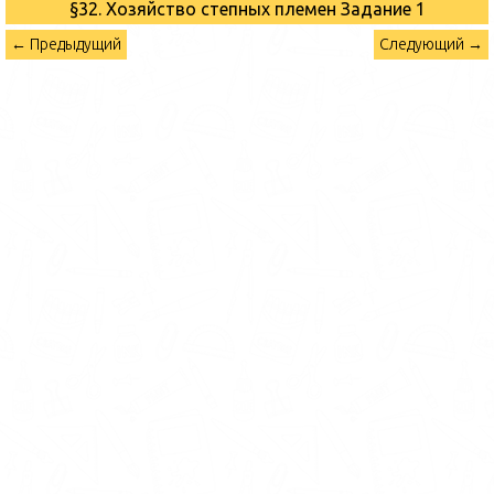
§32. Хозяйство степных племен
Задание 1
← Предыдущий
Следующий →