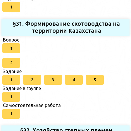
1
§31. Формирование скотоводства на
территории Казахстана
Вопрос
1
2
Задание
1
2
3
4
5
Задание в группе
1
Самостоятельная работа
1
§32. Хозяйство степных племен