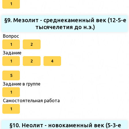
1
§9. Мезолит - среднекаменный век (12-5-е
тысячелетия до н.э.)
Вопрос
1
2
Задание
1
2
4
5
Задание в группе
1
Самостоятельная работа
1
§10. Неолит - новокаменный век (5-3-е