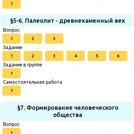
1
§5-6. Палеолит - древнекаменный век
Вопрос
1
2
3
Задание
1
2
3
4
5
6
Задание в группе
1
Самостоятельная работа
1
§7. Формирование человеческого
общества
Вопрос
1