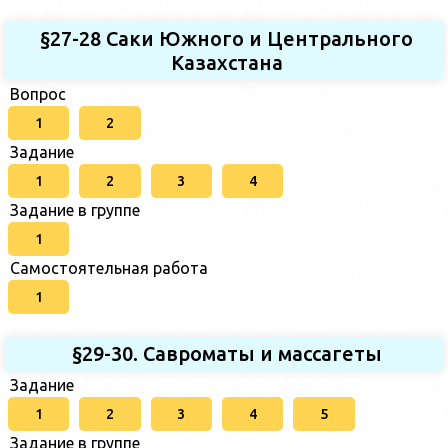
§27-28 Саки Южного и Центрального
Казахстана
Вопрос
1
2
Задание
1
2
3
4
Задание в группе
1
Самостоятельная работа
1
§29-30. Савроматы и массагеты
Задание
1
2
3
4
5
Задание в группе