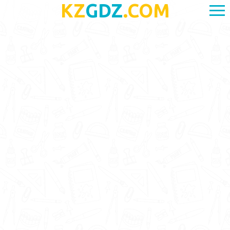
KZ
GDZ
.COM