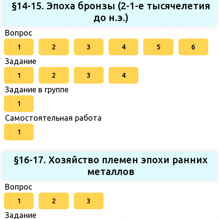
§14-15. Эпоха бронзы (2-1-е тысячелетия
до н.э.)
Вопрос
1
2
3
4
5
6
Задание
1
2
3
4
Задание в группе
1
Самостоятельная работа
1
§16-17. Хозяйство племен эпохи ранних
металлов
Вопрос
1
2
3
Задание