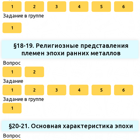
1
2
3
4
5
6
Задание в группе
1
§18-19. Религиозные представления
племен эпохи ранних металлов
Вопрос
1
2
Задание
1
2
3
4
5
6
Задание в группе
1
§20-21. Основная характеристика эпохи
Вопрос