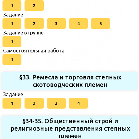
1
2
Задание
1
2
3
4
5
Задание в группе
1
Самостоятельная работа
1
§33. Ремесла и торговля степных
скотоводческих племен
Задание
1
2
3
4
§34-35. Общественный строй и
религиозные представления степных
племен