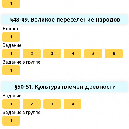
1
§48-49. Великое переселение народов
Вопрос
1
Задание
1
2
3
4
5
6
Задание в группе
1
§50-51. Культура племен древности
Задание
1
2
3
4
Задание в группе
1