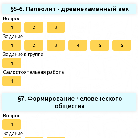
§5-6. Палеолит - древнекаменный век
Вопрос
1
2
3
Задание
1
2
3
4
5
6
Задание в группе
1
Самостоятельная работа
1
§7. Формирование человеческого
общества
Вопрос
1
Задание