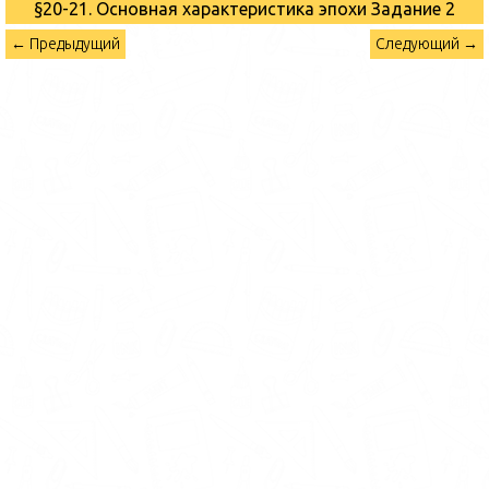
§20-21. Основная характеристика эпохи
Задание 2
← Предыдущий
Следующий →