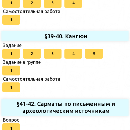
1
2
3
4
Самостоятельная работа
1
§39-40. Кангюи
Задание
1
2
3
4
5
Задание в группе
1
Самостоятельная работа
1
§41-42. Сарматы по письменным и
археологическим источникам
Вопрос
1