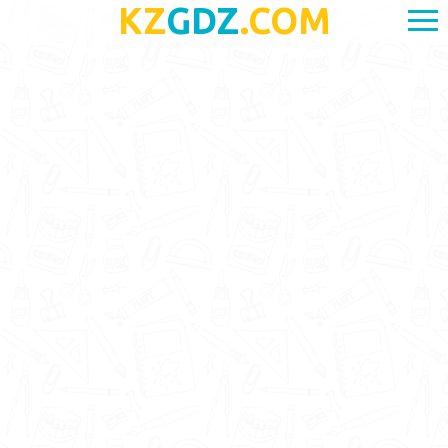
KZ
GDZ
.COM