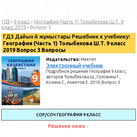
ГДЗ
›
9 класс
›
География (Часть 1) Толыбекова Ш.Т. 9
класс 2019
›
Вопрос 3
ГДЗ Дайын үй жұмыстары Решебник к учебнику:
География (Часть 1) Толыбекова Ш.Т. 9 класс
2019 Вопрос 3 Вопросы
Издательство:
Мектеп
Электронный учебник
Подробное решение География 9 класс,
авторов Толыбекова Ш., Головина Г.,
Козина С., Ахметов Е. 2019, Вопрос 3
СОР/СОЧ ГЕОГРАФИЯ 9 КЛАСС
Решение ниже ↓