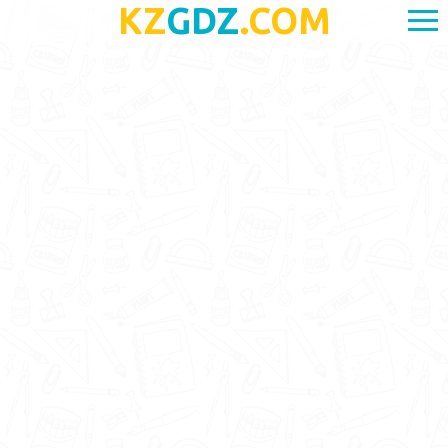
KZ
GDZ
.COM