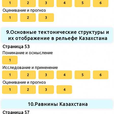
1
2
3
4
5
6
Оценивание и прогноз
1
2
3
9.Основные тектонические структуры и
их отображение в рельефе Казахстана
Страница 53
Понимание и осмысление
1
Исследование и применение
1
2
3
4
5
6
Оценивание и прогноз
1
2
3
4
10.Равнины Казахстана
Страница 57