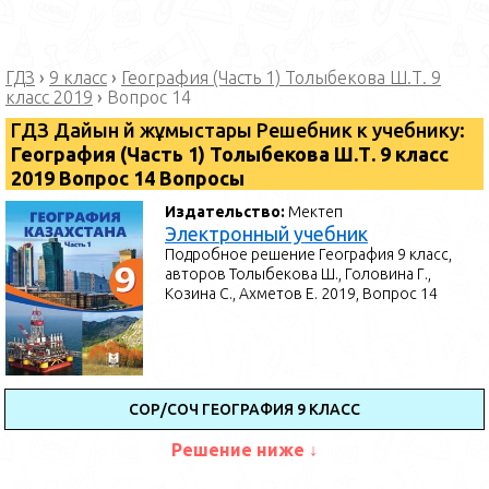
ГДЗ
›
9 класс
›
География (Часть 1) Толыбекова Ш.Т. 9
класс 2019
›
Вопрос 14
ГДЗ Дайын үй жұмыстары Решебник к учебнику:
География (Часть 1) Толыбекова Ш.Т. 9 класс
2019 Вопрос 14 Вопросы
Издательство:
Мектеп
Электронный учебник
Подробное решение География 9 класс,
авторов Толыбекова Ш., Головина Г.,
Козина С., Ахметов Е. 2019, Вопрос 14
СОР/СОЧ ГЕОГРАФИЯ 9 КЛАСС
Решение ниже ↓