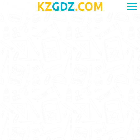
KZ
GDZ
.COM