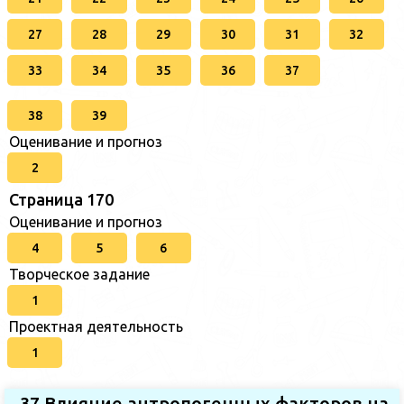
27
28
29
30
31
32
33
34
35
36
37
38
39
Оценивание и прогноз
2
Страница 170
Оценивание и прогноз
4
5
6
Творческое задание
1
Проектная деятельность
1
37.Влияние антропогенных факторов на