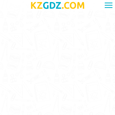
KZ
GDZ
.COM