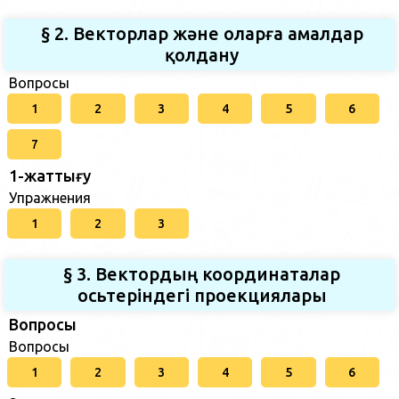
§ 2. Векторлар және оларға амалдар
қолдану
Вопросы
1
2
3
4
5
6
7
1-жаттығу
Упражнения
1
2
3
§ 3. Вектордың координаталар
осьтеріндегі проекциялары
Вопросы
Вопросы
1
2
3
4
5
6