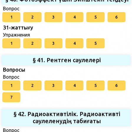
Вопрос
1
2
3
4
5
6
31-жаттығу
Упражнения
1
2
3
4
5
§ 41. Рентген сәулелері
Вопросы
Вопрос
1
2
3
4
5
6
7
§ 42. Радиоактивтілік. Радиоактивті
сәулеленудің табиғаты
Вопрос