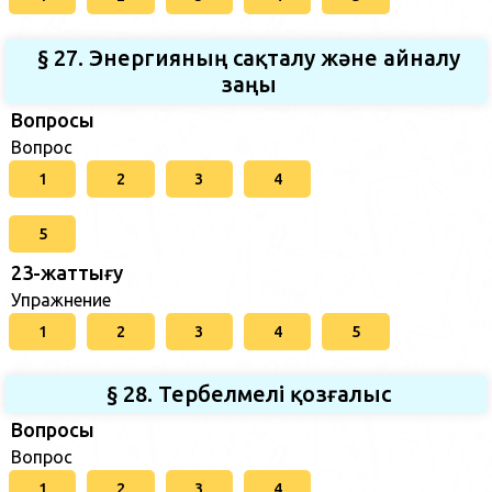
§ 27. Энергияның сақталу және айналу
заңы
Вопросы
Вопрос
1
2
3
4
5
23-жаттығу
Упражнение
1
2
3
4
5
§ 28. Тербелмелі қозғалыс
Вопросы
Вопрос
1
2
3
4