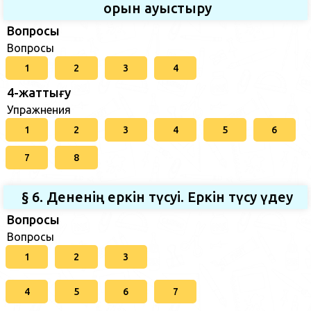
орын ауыстыру
Вопросы
Вопросы
1
2
3
4
4-жаттығу
Упражнения
1
2
3
4
5
6
7
8
§ 6. Дененiң еркiн түсуi. Еркiн түсу үдеу
Вопросы
Вопросы
1
2
3
4
5
6
7