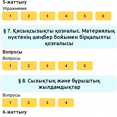
5-жаттығу
Упражнения
1
2
3
4
5
6
§ 7. Қисықсызықты қозғалыс. Материялық
нүктенiң шеңбер бойымен бiрқалыпты
қозғалысы
Вопросы
Вопросы
1
2
3
4
5
§ 8. Сызықтық және бұрыштық
жылдамдықтар
Вопросы
1
2
3
4
6-жаттығу