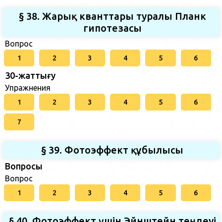
§ 38. Жарық кванттары туралы Планк
гипотезасы
Вопрос
1
2
3
4
5
6
30-жаттығу
Упражнения
1
2
3
4
5
6
7
§ 39. Фотоэффект құбылысы
Вопросы
Вопрос
1
2
3
4
5
6
§ 40. Фотоэффект үшін Эйнштейн теңдеуі