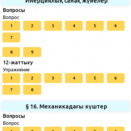
Инерциялық санақ жүйелер
Вопросы
Вопрос
1
2
3
4
5
6
7
8
9
12-жаттығу
Упражнение
1
2
3
4
5
6
7
8
§ 16. Механикадағы күштер
Вопросы
Вопрос