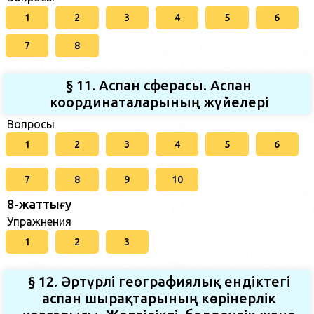
1
2
3
4
5
6
7
8
§ 11. Аспан сферасы. Аспан
координаталарының жүйелері
Вопросы
1
2
3
4
5
6
7
8
9
10
8-жаттығу
Упражнения
1
2
3
§ 12. Әртүрлі географиялық ендіктегі
аспан шырақтарының көрінерлік