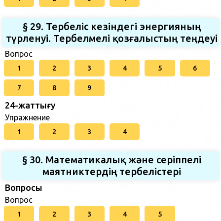
§ 29. Тербеліс кезіндегі энергияның
түрленуі. Тербелмелі қозғалыстың теңдеуі
Вопрос
1
2
3
4
5
6
7
8
9
24-жаттығу
Упражнение
1
2
3
4
§ 30. Математикалық және серіппелі
маятниктердің тербелістері
Вопросы
Вопрос
1
2
3
4
5