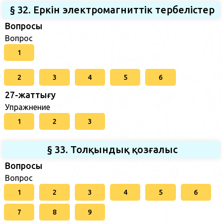
§ 32. Еркін электромагниттік тербелістер
Вопросы
Вопрос
1
2
3
4
5
6
27-жаттығу
Упражнение
1
2
3
§ 33. Толқындық қозғалыс
Вопросы
Вопрос
1
2
3
4
5
6
7
8
9