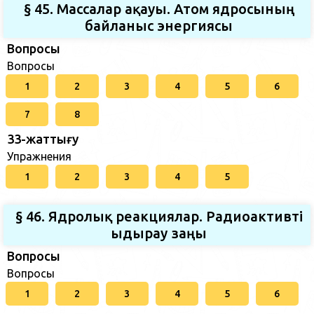
§ 45. Массалар ақауы. Атом ядросының
байланыс энергиясы
Вопросы
Вопросы
1
2
3
4
5
6
7
8
33-жаттығу
Упражнения
1
2
3
4
5
§ 46. Ядролық реакциялар. Радиоактивті
ыдырау заңы
Вопросы
Вопросы
1
2
3
4
5
6