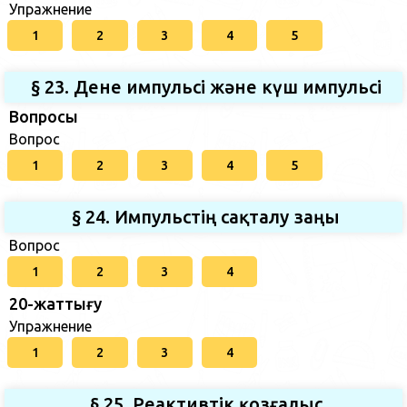
Упражнение
1
2
3
4
5
§ 23. Дене импульсі және күш импульсі
Вопросы
Вопрос
1
2
3
4
5
§ 24. Импульстің сақталу заңы
Вопрос
1
2
3
4
20-жаттығу
Упражнение
1
2
3
4
§ 25. Реактивтік қозғалыс