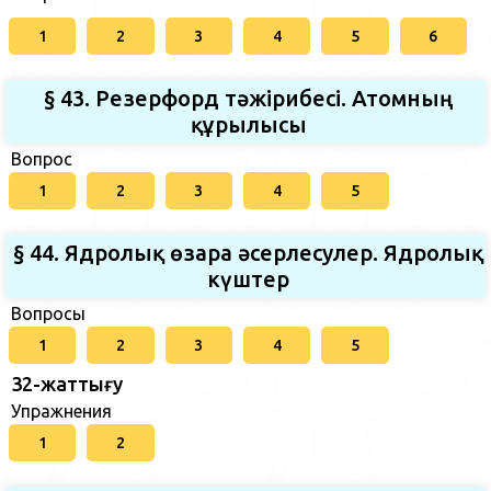
1
2
3
4
5
6
§ 43. Резерфорд тәжірибесі. Атомның
құрылысы
Вопрос
1
2
3
4
5
§ 44. Ядролық өзара әсерлесулер. Ядролық
күштер
Вопросы
1
2
3
4
5
32-жаттығу
Упражнения
1
2