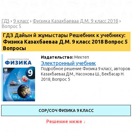
ГДЗ
›
9 класс
›
Физика Казахбаеваа Д.М. 9 класс 2018
›
Вопрос 5
ГДЗ Дайын үй жұмыстары Решебник к учебнику:
Физика Казахбаеваа Д.М. 9 класс 2018 Вопрос 5
Вопросы
Издательство:
Мектеп
Электронный учебник
Подробное решение Физика 9 класс, авторов
Казахбаеваа Д.М., Насохова Ш., Бекбасар Н.
2018, Вопрос 5
СОР/СОЧ ФИЗИКА 9 КЛАСС
Решение ниже ↓