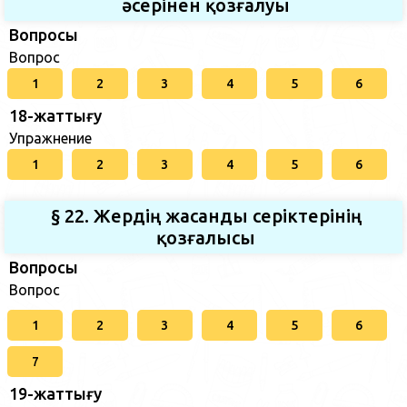
әсерінен қозғалуы
Вопросы
Вопрос
1
2
3
4
5
6
18-жаттығу
Упражнение
1
2
3
4
5
6
§ 22. Жердің жасанды серіктерінің
қозғалысы
Вопросы
Вопрос
1
2
3
4
5
6
7
19-жаттығу