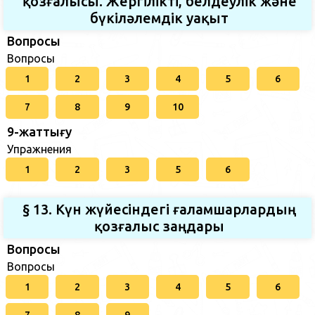
қозғалысы. Жергілікті, белдеулік және
бүкіләлемдік уақыт
Вопросы
Вопросы
1
2
3
4
5
6
7
8
9
10
9-жаттығу
Упражнения
1
2
3
5
6
§ 13. Күн жүйесіндегі ғаламшарлардың
қозғалыс заңдары
Вопросы
Вопросы
1
2
3
4
5
6