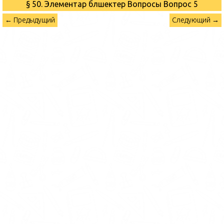
§ 50. Элементар бөлшектер Вопросы
Вопрос 5
← Предыдущий
Следующий →