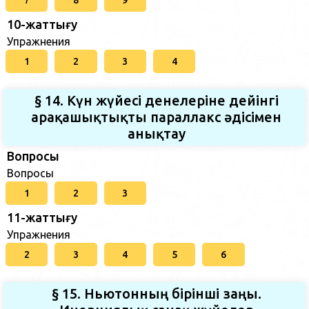
7
8
9
10-жаттығу
Упражнения
1
2
3
4
§ 14. Күн жүйесі денелеріне дейінгі
арақашықтықты параллакс әдісімен
анықтау
Вопросы
Вопросы
1
2
3
11-жаттығу
Упражнения
2
3
4
5
6
§ 15. Ньютонның бірінші заңы.