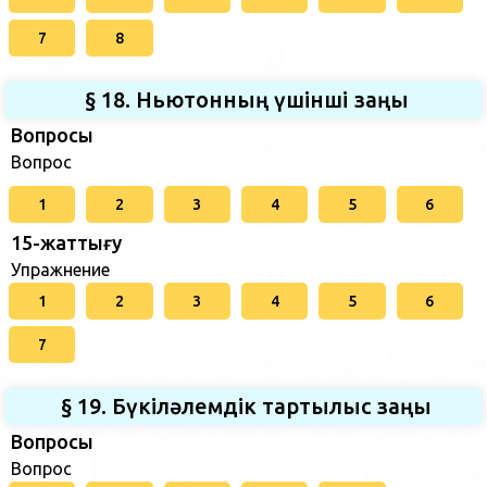
7
8
§ 18. Ньютонның үшінші заңы
Вопросы
Вопрос
1
2
3
4
5
6
15-жаттығу
Упражнение
1
2
3
4
5
6
7
§ 19. Бүкіләлемдік тартылыс заңы
Вопросы
Вопрос