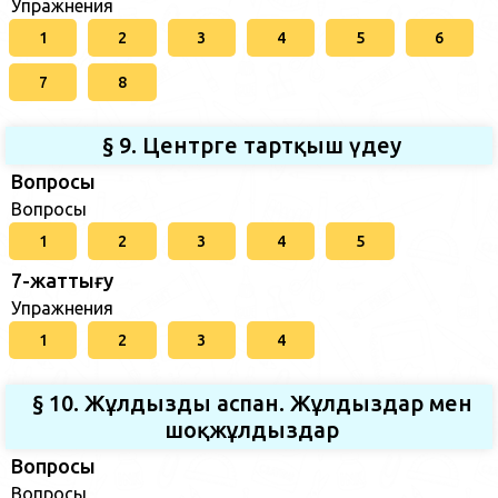
Упражнения
1
2
3
4
5
6
7
8
§ 9. Центрге тартқыш үдеу
Вопросы
Вопросы
1
2
3
4
5
7-жаттығу
Упражнения
1
2
3
4
§ 10. Жұлдызды аспан. Жұлдыздар мен
шоқжұлдыздар
Вопросы
Вопросы