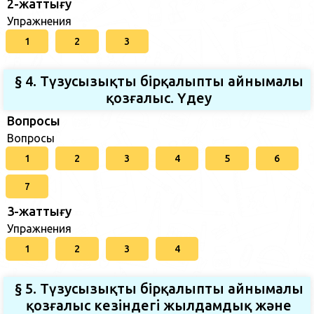
2-жаттығу
Упражнения
1
2
3
§ 4. Түзусызықты бірқалыпты айнымалы
қозғалыс. Үдеу
Вопросы
Вопросы
1
2
3
4
5
6
7
3-жаттығу
Упражнения
1
2
3
4
§ 5. Түзусызықты бірқалыпты айнымалы
қозғалыс кезiндегi жылдамдық және