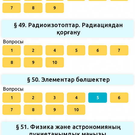
7
8
9
§ 49. Радиоизотоптар. Радиациядан
қорғану
Вопросы
1
2
4
5
6
7
8
9
10
§ 50. Элементар бөлшектер
Вопросы
1
2
3
4
5
6
7
8
9
10
§ 51. Физика және астрономияның
дүниетанымдық маңызы.