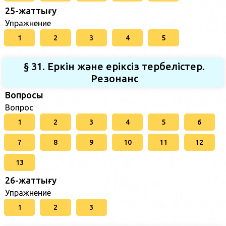
25-жаттығу
Упражнение
1
2
3
4
5
§ 31. Еркін және еріксіз тербелістер.
Резонанс
Вопросы
Вопрос
1
2
3
4
5
6
7
8
9
10
11
12
13
26-жаттығу
Упражнение
1
2
3