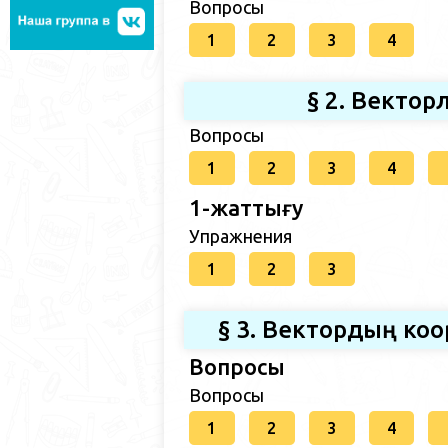
Вопросы
1
2
3
4
§ 2. Вектор
Вопросы
1
2
3
4
1-жаттығу
Упражнения
1
2
3
§ 3. Вектордың ко
Вопросы
Вопросы
1
2
3
4