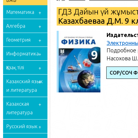
БЖБ
ГДЗ Дайын үй жұмыст
Математика
Казахбаеваа Д.М. 9 
Алгебра
Издательс
Геометрия
Электронны
Подробное р
Информатика
Насохова Ш.
Қазақ тілі
СОР/СОЧ Ф
Казахский язык
и литература
Казахская
литература
Русский язык