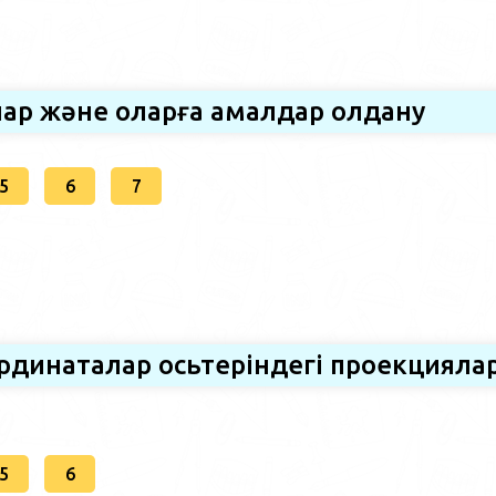
лар және оларға амалдар қолдану
5
6
7
ординаталар осьтеріндегі проекцияла
5
6