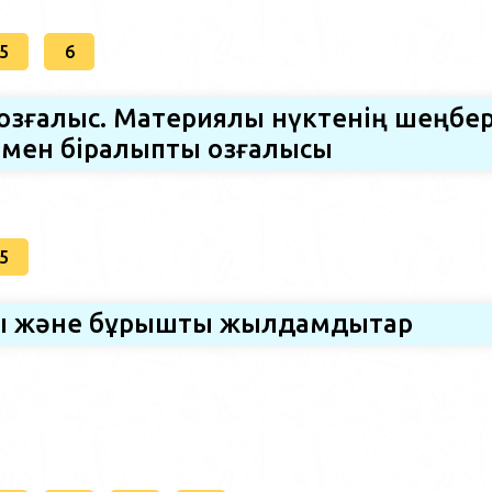
5
6
 қозғалыс. Материялық нүктенiң шеңбе
мен бiрқалыпты қозғалысы
5
тық және бұрыштық жылдамдықтар