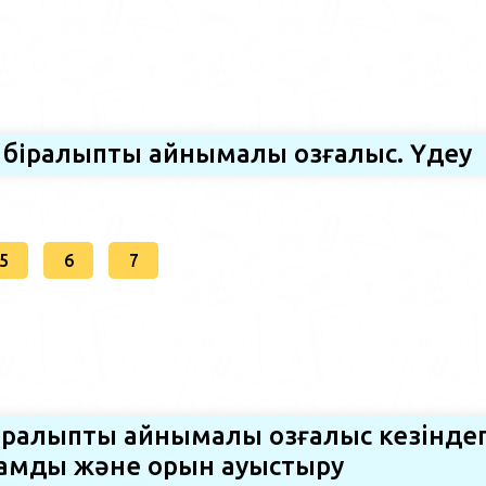
ы бірқалыпты айнымалы қозғалыс. Үдеу
5
6
7
бірқалыпты айнымалы қозғалыс кезiндег
мдық және орын ауыстыру