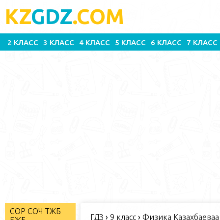
KZ
GDZ
.COM
2 КЛАСС
3 КЛАСС
4 КЛАСС
5 КЛАСС
6 КЛАСС
7 КЛАСС
СОР СОЧ ТЖБ
ГДЗ
›
9 класс
›
Физика Казахбаеваа 