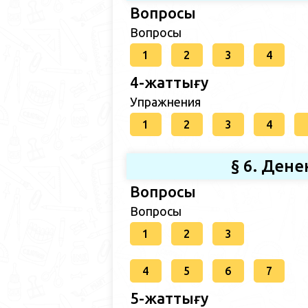
Вопросы
Вопросы
1
2
3
4
4-жаттығу
Упражнения
1
2
3
4
§ 6. Дене
Вопросы
Вопросы
1
2
3
4
5
6
7
5-жаттығу