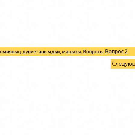
Вопрос 2
рономияның дүниетанымдық маңызы. Вопросы
Следую