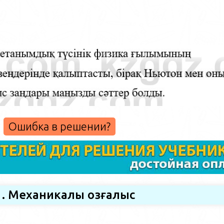
Ошибка в решении?
1. Механикалық қозғалыс