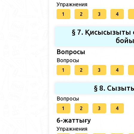
Упражнения
1
2
3
4
§ 7. Қисықсызықты
бойы
Вопросы
Вопросы
1
2
3
4
§ 8. Сызық
Вопросы
1
2
3
4
6-жаттығу
Упражнения