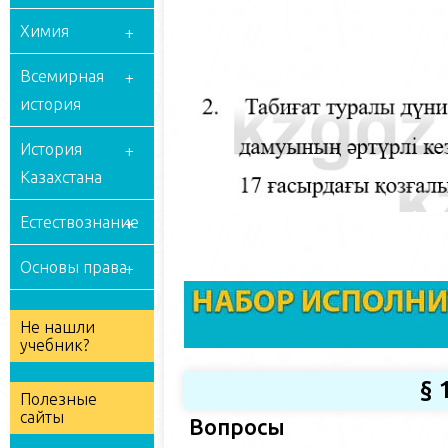
Химия
Всемирная
история
История
Казахстана
Естествознание
Основы права
Не нашли
учебник?
§ 
Полезные
сайты
Вопросы