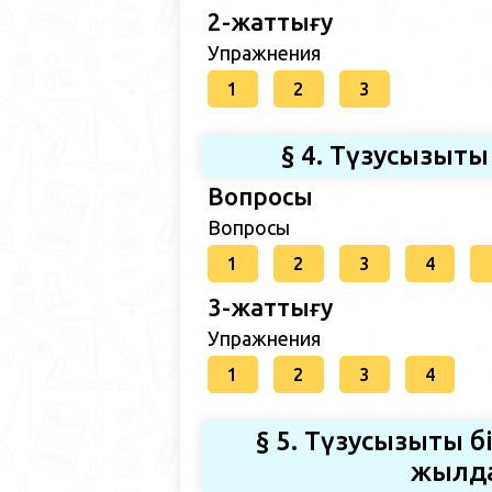
2-жаттығу
Упражнения
1
2
3
§ 4. Түзусызықт
Вопросы
Вопросы
1
2
3
4
3-жаттығу
Упражнения
1
2
3
4
§ 5. Түзусызықты 
жылда