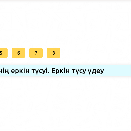
5
6
7
8
нiң еркiн түсуi. Еркiн түсу үдеу