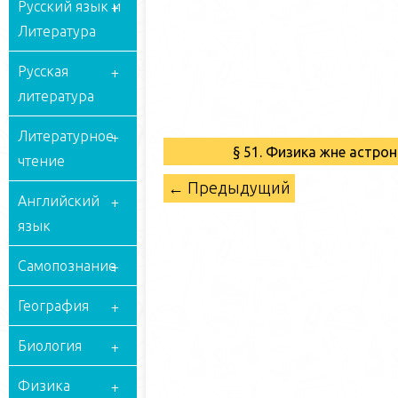
Русский язык и
Литература
Русская
литература
Литературное
§ 51. Физика және аст
чтение
← Предыдущий
Английский
язык
Самопознание
География
Биология
Физика