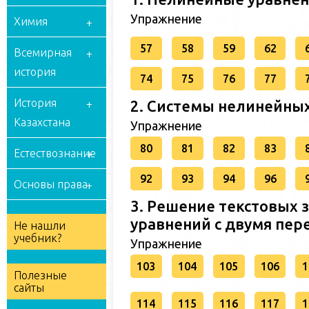
Упражнение
Химия
57
58
59
62
Всемирная
история
74
75
76
77
История
2. Системы нелинейны
Казахстана
Упражнение
80
81
82
83
Естествознание
92
93
94
96
Основы права
3. Решение текстовых 
уравнений с двумя пе
Не нашли
учебник?
Упражнение
103
104
105
106
1
Полезные
сайты
114
115
116
117
1