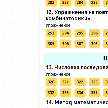
282
283
284
285
2
12. Упражнения на пов
комбинаторики».
Упражнение
293
294
295
296
2
305
306
307
308
3
I
13. Числовая последова
Упражнение
320
321
322
323
3
332
335
336
337
3
14. Метод математичес