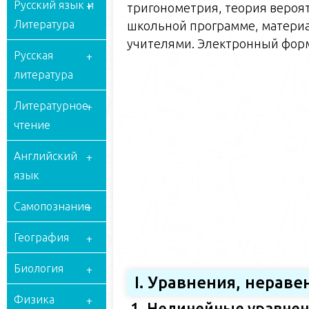
Русский язык и
тригонометрия, теория вероят
Литература
школьной программе, матери
учителями. Электронный формат
Русская
литература
Литературное
чтение
Английский
язык
Самопознание
География
Биология
I. Уравнения, нерав
Физика
1. Нелинейные уравнен