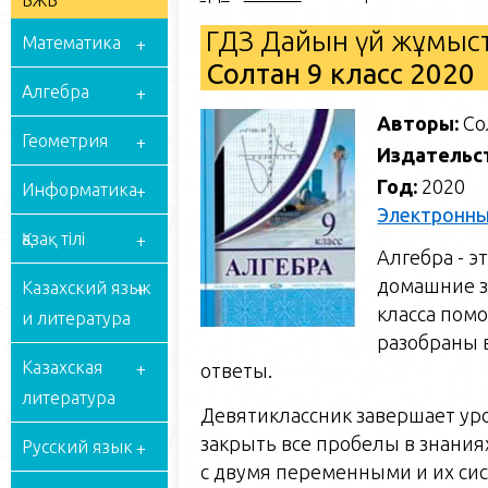
БЖБ
ГДЗ Дайын үй жұмыст
Математика
Солтан 9 класс 2020
Алгебра
Авторы:
Со
Геометрия
Издательс
Год:
2020
Информатика
Электронны
Қазақ тілі
Алгебра - э
домашние за
Казахский язык
класса помо
и литература
разобраны 
Казахская
ответы.
литература
Девятиклассник завершает уро
закрыть все пробелы в знаниях
Русский язык
с двумя переменными и их си