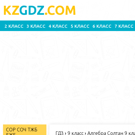
KZ
GDZ
.COM
2 КЛАСС
3 КЛАСС
4 КЛАСС
5 КЛАСС
6 КЛАСС
7 КЛАСС
СОР СОЧ ТЖБ
ГДЗ
›
9 класс
›
Алгебра Солтан 9 кл