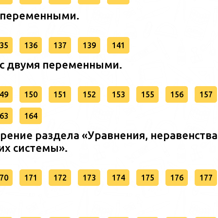
я переменными.
35
136
137
139
141
 с двумя переменными.
49
150
151
152
153
155
156
157
63
164
орение раздела «Уравнения, неравенства
их системы».
70
171
172
173
174
175
176
177