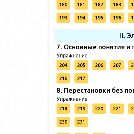
180
181
182
183
1
193
194
195
196
1
II.
7. Основные понятия и
Упражнение
204
205
206
207
2
216
217
8. Перестановки без п
Упражнение
218
219
220
221
2
230
231