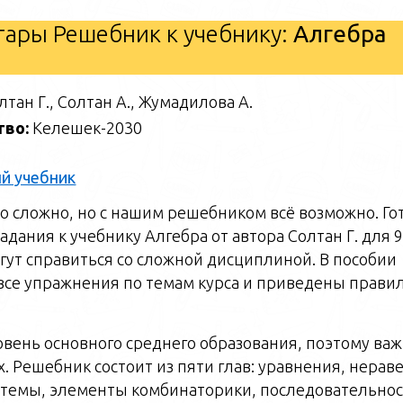
ары Решебник к учебнику:
Алгебра
лтан Г., Солтан А., Жумадилова А.
тво:
Келешек-2030
й учебник
то сложно, но с нашим решебником всё возможно. Г
дания к учебнику Алгебра от автора Солтан Г. для 9
гут справиться со сложной дисциплиной. В пособии
все упражнения по темам курса и приведены прав
вень основного среднего образования, поэтому ва
. Решебник состоит из пяти глав: уравнения, нерав
стемы, элементы комбинаторики, последовательнос