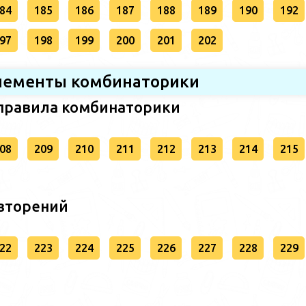
84
185
186
187
188
189
190
192
97
198
199
200
201
202
 Элементы комбинаторики
 правила комбинаторики
08
209
210
211
212
213
214
215
овторений
22
223
224
225
226
227
228
229