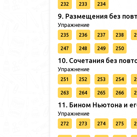
232
233
234
9. Размещения без пов
Упражнение
235
236
237
238
2
247
248
249
250
10. Сочетания без пов
Упражнение
251
252
253
254
2
263
264
265
266
2
11. Бином Ньютона и ег
Упражнение
272
273
274
275
2