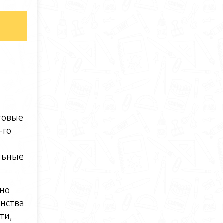
отовые
-го
ильные
жно
енства
ти,