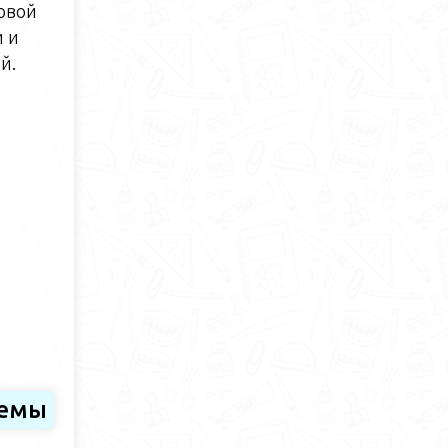
овой
 и
й.
темы