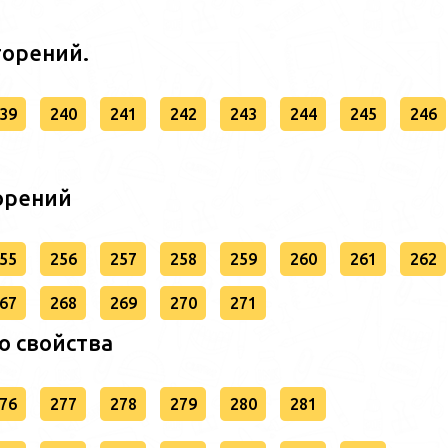
торений.
39
240
241
242
243
244
245
246
торений
55
256
257
258
259
260
261
262
67
268
269
270
271
о свойства
76
277
278
279
280
281