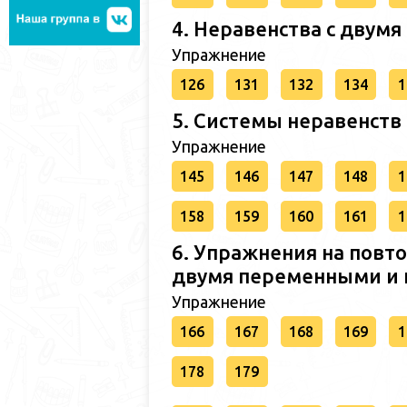
4. Неравенства с двум
Упражнение
126
131
132
134
1
5. Системы неравенств
Упражнение
145
146
147
148
1
158
159
160
161
1
6. Упражнения на повт
двумя переменными и 
Упражнение
166
167
168
169
1
178
179