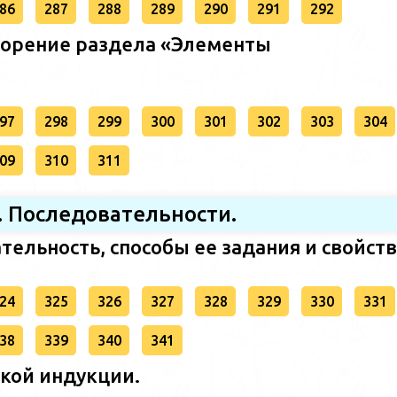
86
287
288
289
290
291
292
торение раздела «Элементы
97
298
299
300
301
302
303
304
09
310
311
II. Последовательности.
тельность, способы ее задания и свойств
24
325
326
327
328
329
330
331
38
339
340
341
кой индукции.