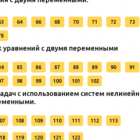
63
64
66
68
70
71
72
73
78
х уравнений с двумя переменными
84
85
86
87
88
89
90
91
97
98
99
100
101
102
задач с использованием систем нелиней
ременными.
07
108
109
110
111
112
113
18
119
120
121
122