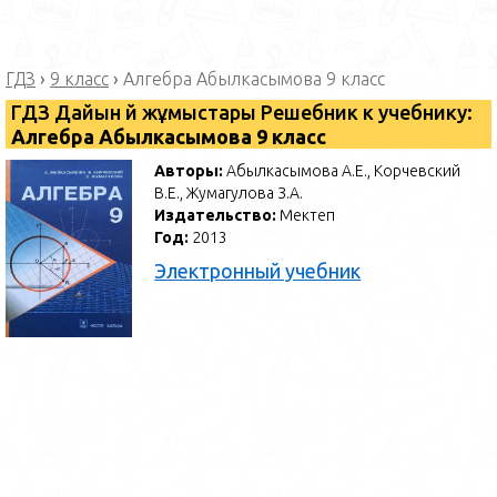
ГДЗ
›
9 класс
›
Алгебра Абылкасымова 9 класс
ГДЗ Дайын үй жұмыстары Решебник к учебнику:
Алгебра Абылкасымова 9 класс
Авторы:
Абылкасымова А.Е., Корчевский
В.Е., Жумагулова З.А.
Издательство:
Мектеп
Год:
2013
Электронный учебник