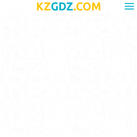
KZ
GDZ
.COM