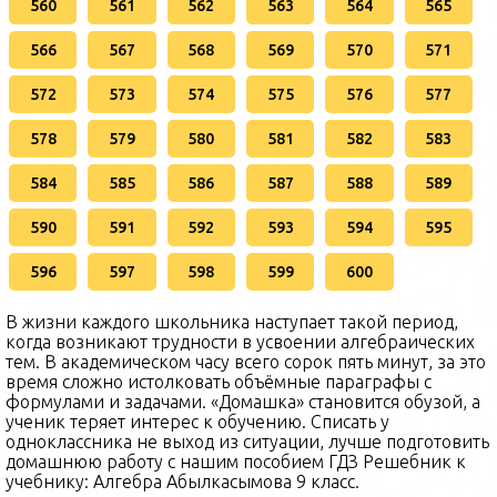
560
561
562
563
564
565
566
567
568
569
570
571
572
573
574
575
576
577
578
579
580
581
582
583
584
585
586
587
588
589
590
591
592
593
594
595
596
597
598
599
600
В жизни каждого школьника наступает такой период,
когда возникают трудности в усвоении алгебраических
тем. В академическом часу всего сорок пять минут, за это
время сложно истолковать объёмные параграфы с
формулами и задачами. «Домашка» становится обузой, а
ученик теряет интерес к обучению. Списать у
одноклассника не выход из ситуации, лучше подготовить
домашнюю работу с нашим пособием ГДЗ Решебник к
учебнику: Алгебра Абылкасымова 9 класс.