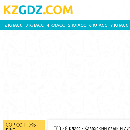
KZ
GDZ
.COM
2 КЛАСС
3 КЛАСС
4 КЛАСС
5 КЛАСС
6 КЛАСС
7 КЛАСС
СОР СОЧ ТЖБ
ГДЗ
›
8 класс
›
Казахский язык и лит