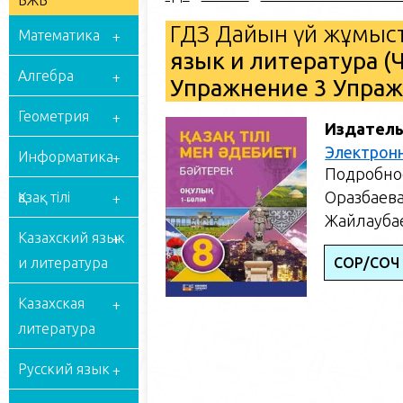
БЖБ
ГДЗ Дайын үй жұмыст
Математика
язык и литература (Ч
Алгебра
Упражнение 3 Упра
Геометрия
Издатель
Электрон
Информатика
Подробное
Оразбаева 
Қазақ тілі
Жайлаубае
Казахский язык
и литература
СОР/СОЧ 
Казахская
литература
Русский язык