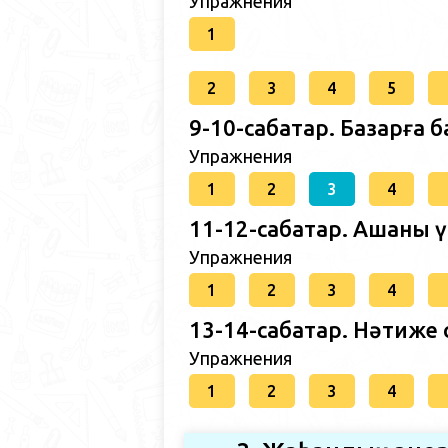
Упражнения
1
2
3
4
5
9-10-сабақтар. Базарға
Упражнения
1
2
3
4
11-12-сабақтар. Ақшаны
Упражнения
1
2
3
4
13-14-сабақтар. Нәтиже 
Упражнения
1
2
3
4