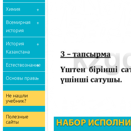
Химия
Всемирная
история
История
Казахстана
Естествознание
Основы права
Не нашли
учебник?
Полезные
сайты