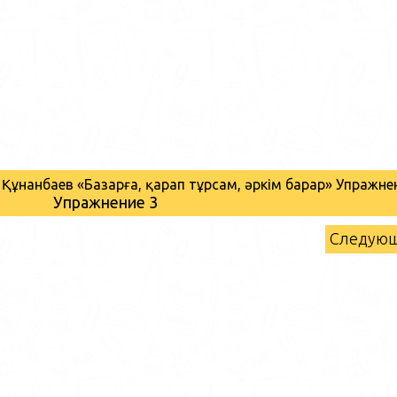
ай Құнанбаев «Базарға, қарап тұрсам, әркім барар» Упражне
Упражнение 3
Следую