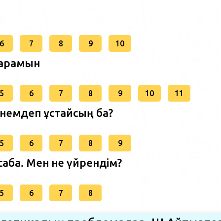
6
7
8
9
10
 барамын
5
6
7
8
9
10
11
 үнемдеп ұстайсың ба?
5
6
7
8
9
сабақ. Мен не үйрендім?
5
6
7
8