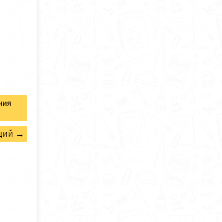
ния
щий →