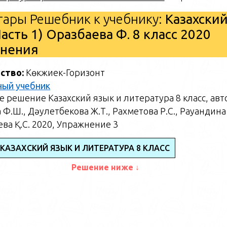
ары Решебник к учебнику:
Казахски
асть 1) Оразбаева Ф. 8 класс 2020
жнения
ство:
Көкжиек-Горизонт
ный учебник
 решение Казахский язык и литература 8 класс, авт
Ф.Ш., Дәулетбекова Ж.Т., Рахметова Р.С., Рауандина 
ва Қ.С. 2020, Упражнение 3
КАЗАХСКИЙ ЯЗЫК И ЛИТЕРАТУРА 8 КЛАСС
Решение ниже ↓