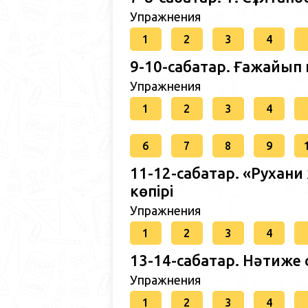
Упражнения
1
2
3
4
9-10-сабақтар. Ғажайы
Упражнения
1
2
3
4
6
7
8
9
11-12-сабақтар. «Рухан
көпірі
Упражнения
1
2
3
4
13-14-сабақтар. Нәтиже 
Упражнения
1
2
3
4