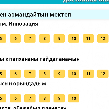
Мен армандайтын мектеп
лым. Инновация
5
6
7
8
9
10
11
12
нды кітапхананы пайдаланамын
5
6
7
8
9
10
11
12
ұмысын орындадым
5
6
7
8
9
10
нбеков. «Ғажайып планета»