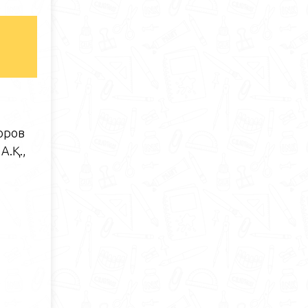
й
оров
А.Қ.,