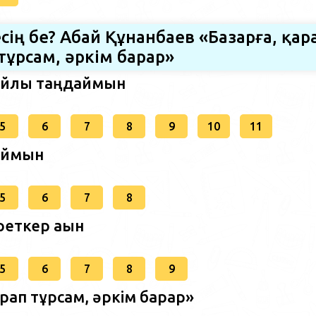
есің бе? Абай Құнанбаев «Базарға, қар
тұрсам, әркім барар»
сыйлық таңдаймын
5
6
7
8
9
10
11
саймын
5
6
7
8
реткер ақын
5
6
7
8
9
қарап тұрсам, әркім барар»