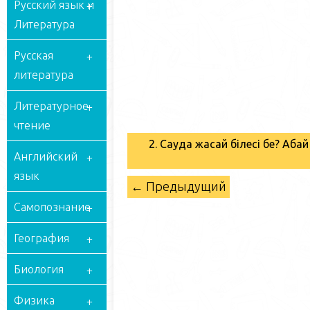
Русский язык и
Литература
Русская
литература
Литературное
чтение
2. Сауда жасай білесің бе? Аб
Английский
язык
← Предыдущий
Самопознание
География
Биология
Физика