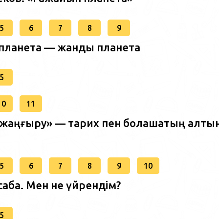
5
6
7
8
9
п планета — жанды планета
5
10
11
и жаңғыру» — тарих пен болашақтың алты
5
6
7
8
9
10
сабақ. Мен не үйрендім?
5