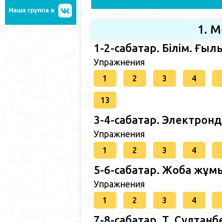
1. 
1-2-сабақтар. Білім. Ғы
Упражнения
1
2
3
4
13
3-4-сабақтар. Электро
Упражнения
1
2
3
4
5-6-сабақтар. Жоба ж
Упражнения
1
2
3
4
7-8-сабақтар. Т. Сұлта