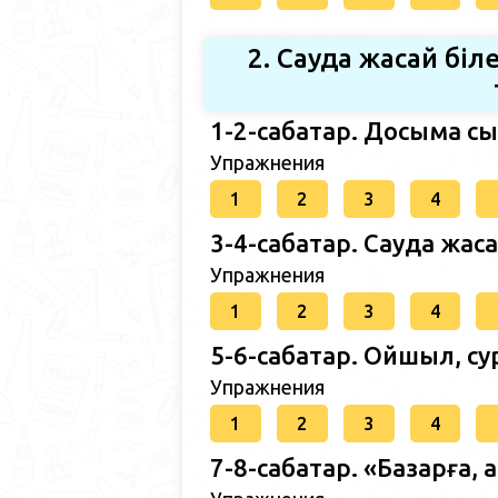
2. Сауда жасай біл
1-2-сабақтар. Досыма 
Упражнения
1
2
3
4
3-4-сабақтар. Сауда жа
Упражнения
1
2
3
4
5-6-сабақтар. Ойшыл, су
Упражнения
1
2
3
4
7-8-сабақтар. «Базарға, 