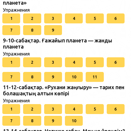
планета»
Упражнения
1
2
3
4
5
6
7
8
9
9-10-сабақтар. Ғажайып планета — жанды
планета
Упражнения
1
2
3
4
5
6
7
8
9
10
11
11-12-сабақтар. «Рухани жаңғыру» — тарих пен
болашақтың алтын көпірі
Упражнения
1
2
3
4
5
6
7
8
9
10