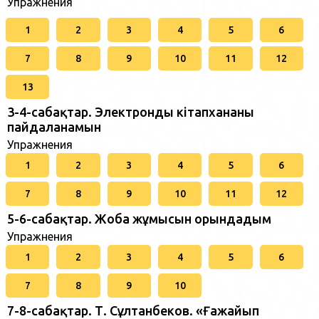
Упражнения
1
2
3
4
5
6
7
8
9
10
11
12
13
3-4-сабақтар. Электронды кітапхананы
пайдаланамын
Упражнения
1
2
3
4
5
6
7
8
9
10
11
12
5-6-сабақтар. Жоба жұмысын орындадым
Упражнения
1
2
3
4
5
6
7
8
9
10
7-8-сабақтар. Т. Сұлтанбеков. «Ғажайып