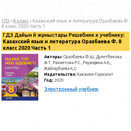
ГДЗ
›
8 класс
›
Казахский язык и литература Оразбаева Ф.
8 класс 2020 Часть 1
ГДЗ Дайын үй жұмыстары Решебник к учебнику:
Казахский язык и литература Оразбаева Ф. 8
класс 2020 Часть 1
Авторы:
Оразбаева Ф.Ш., Дәулетбекова
Ж.Т., Рахметова Р.С., Рауандина А.Қ.,
Жайлаубаева Қ.С.
Издательство:
Көкжиек-Горизонт
Год:
2020
Электронный учебник