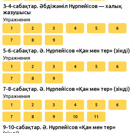
3-4-сабақтар. Әбдіжәміл Нұрпейісов — халық
жазушысы
Упражнения
1
2
3
4
5
6
7
8
9
5-6-сабақтар. Ә. Нұрпейісов «Қан мен тер» (үзінді)
Упражнения
1
2
3
4
5
6
7
8
9
7-8-сабақтар. Ә. Нұрпейісов «Қан мен тер» (үзінді)
Упражнения
1
2
3
4
5
6
7
8
9
10
11
9-10-сабақтар. Ә. Нұрпейісов «Қан мен тер»