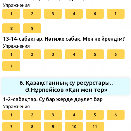
Упражнения
1
2
3
4
6
7
8
9
13-14-сабақтар. Нәтиже сабақ. Мен не үйрендім?
Упражнения
1
2
3
4
5
6
7
6. Қазақстанның су ресурстары..
Ә.Нұрпейісов «Қан мен тер»
1-2-сабақтар. Су бар жерде дәулет бар
Упражнения
1
2
3
4
5
6
7
8
9
10
11