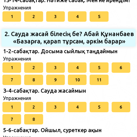
13-14-сабақтар. Нәтиже сабақ. Мен не үйрендім?
Упражнения
1
2
3
4
5
2. Сауда жасай білесің бе? Абай Құнанбаев
«Базарға, қарап тұрсам, әркім барар»
1-2-сабақтар. Досыма сыйлық таңдаймын
Упражнения
1
2
3
4
5
6
7
8
9
10
11
3-4-сабақтар. Сауда жасаймын
Упражнения
1
2
3
4
5
6
7
8
5-6-сабақтар. Ойшыл, суреткер ақын