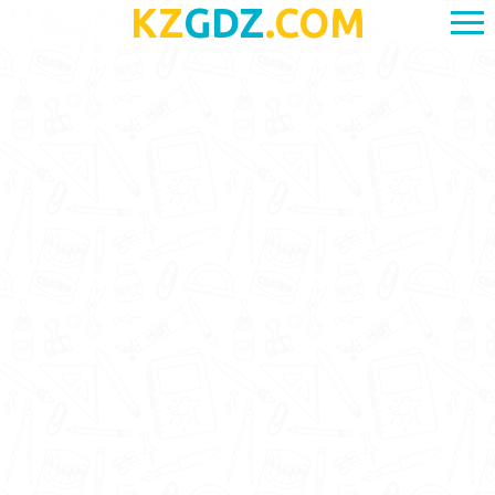
KZ
GDZ
.COM