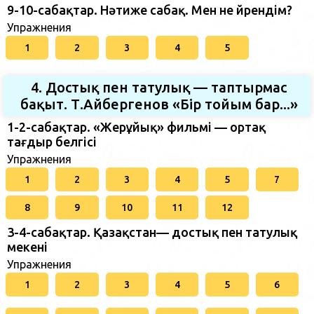
9-10-сабақтар. Нәтиже сабақ. Мен не үйрендім?
Упражнения
1
2
3
4
5
4. Достық пен татулық — таптырмас
бақыт. Т.Айбергенов «Бір тойым бар...»
1-2-сабақтар. «Жерұйық» фильмі — ортақ
тағдыр белгісі
Упражнения
1
2
3
4
5
7
8
9
10
11
12
3-4-сабақтар. Қазақстан— достық пен татулық
мекені
Упражнения
1
2
3
4
5
6