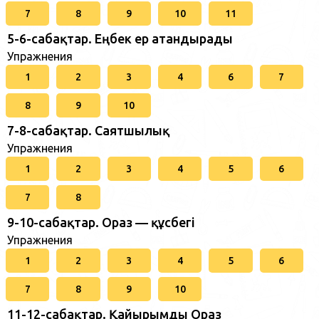
7
8
9
10
11
5-6-сабақтар. Еңбек ер атандырады
Упражнения
1
2
3
4
6
7
8
9
10
7-8-сабақтар. Саятшылық
Упражнения
1
2
3
4
5
6
7
8
9-10-сабақтар. Ораз — құсбегі
Упражнения
1
2
3
4
5
6
7
8
9
10
11-12-сабақтар. Қайырымды Ораз