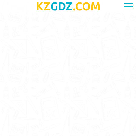
KZ
GDZ
.COM