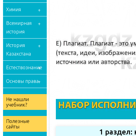
Химия
Всемирная
история
История
Казахстана
Естествознание
Основы права
Не нашли
учебник?
Полезные
сайты
1 раздел: