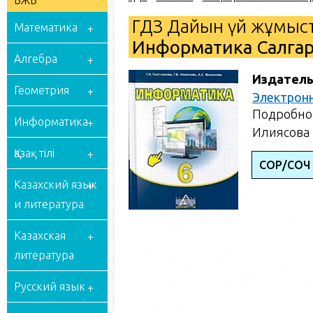
БЖБ
ГДЗ Дайын үй жұмыст
Математика
Информатика Салгарае
Алгебра
Издатель
Геометрия
Электрон
Подробное
Информатика
Илиясова Г
Қазақ тілі
СОР/СОЧ
Казахский язык
и литература
Казахская
литература
Русский язык