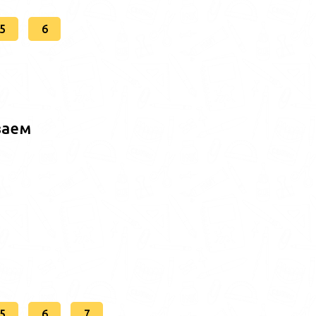
5
6
ваем
5
6
7