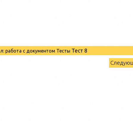
Тест 8
ел: работа с документом Тесты
Следую