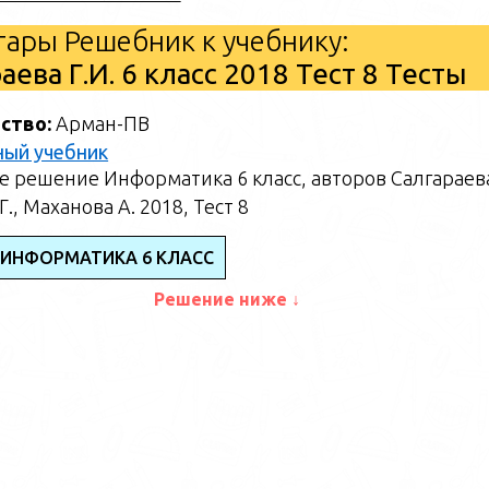
ары Решебник к учебнику:
ва Г.И. 6 класс 2018 Тест 8 Тесты
ство:
Арман-ПВ
ный учебник
 решение Информатика 6 класс, авторов Салгараева
., Маханова А. 2018, Тест 8
 ИНФОРМАТИКА 6 КЛАСС
Решение ниже ↓