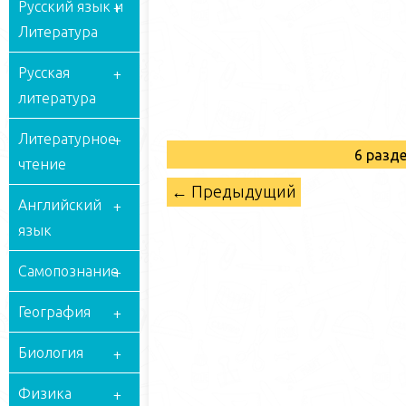
Русский язык и
Литература
Русская
литература
Литературное
6 разд
чтение
← Предыдущий
Английский
язык
Самопознание
География
Биология
Физика