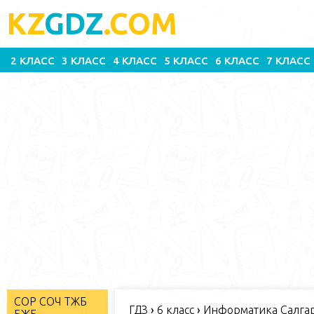
KZ
GDZ
.COM
2 КЛАСС
3 КЛАСС
4 КЛАСС
5 КЛАСС
6 КЛАСС
7 КЛАСС
СОР СОЧ ТЖБ
ГДЗ
›
6 класс
›
Информатика Салгара