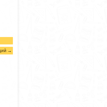
щий →