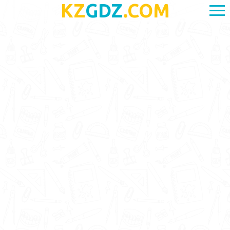
KZ
GDZ
.COM