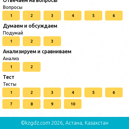
Вопросы
1
2
3
4
5
6
Думаем и обсуждаем
Подумай
1
2
3
Анализируем и сравниваем
Анализ
1
2
Тест
Тесты
1
2
3
4
5
6
7
8
9
10
©kzgdz.com 2026, Астана, Казахстан