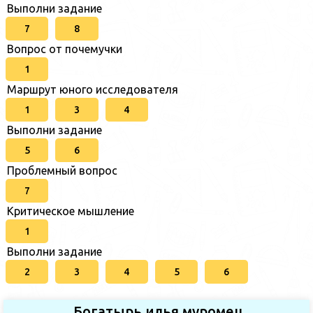
Выполни задание
7
8
Вопрос от почемучки
1
Маршрут юного исследователя
1
3
4
Выполни задание
5
6
Проблемный вопрос
7
Критическое мышление
1
Выполни задание
2
3
4
5
6
Богатырь илья муромец