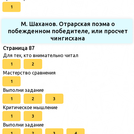
1
М. Шаханов. Отрарская поэма о
побежденном победителе, или просчет
чингисхана
Страница 87
Для тех, кто внимательно читал
1
2
Мастерство сравнения
1
Выполни задание
1
2
3
Критическое мышление
1
3
Выполни задание
1
2
3
4