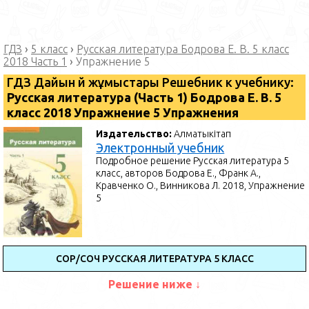
ГДЗ
›
5 класс
›
Русская литература Бодрова Е. В. 5 класс
2018 Часть 1
›
Упражнение 5
ГДЗ Дайын үй жұмыстары Решебник к учебнику:
Русская литература (Часть 1) Бодрова Е. В. 5
класс 2018 Упражнение 5 Упражнения
Издательство:
Алматыкітап
Электронный учебник
Подробное решение Русская литература 5
класс, авторов Бодрова Е., Франк А.,
Кравченко О., Винникова Л. 2018, Упражнение
5
СОР/СОЧ РУССКАЯ ЛИТЕРАТУРА 5 КЛАСС
Решение ниже ↓