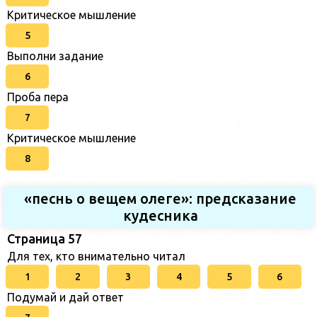
Критическое мышление
5
Выполни задание
6
Проба пера
7
Критическое мышление
8
«песнь о вещем олеге»: предсказание
кудесника
Страница 57
Для тех, кто внимательно читал
1
2
3
4
5
6
Подумай и дай ответ