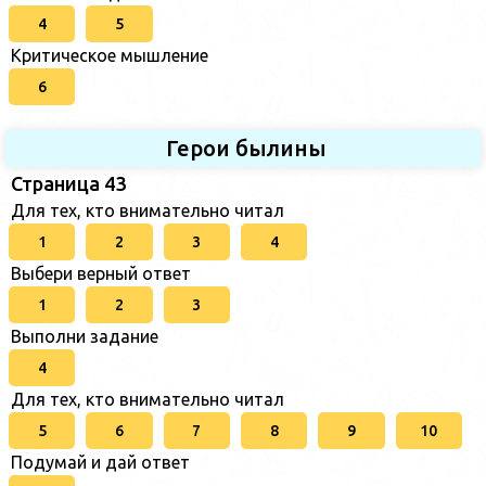
4
5
Критическое мышление
6
Герои былины
Страница 43
Для тех, кто внимательно читал
1
2
3
4
Выбери верный ответ
1
2
3
Выполни задание
4
Для тех, кто внимательно читал
5
6
7
8
9
10
Подумай и дай ответ