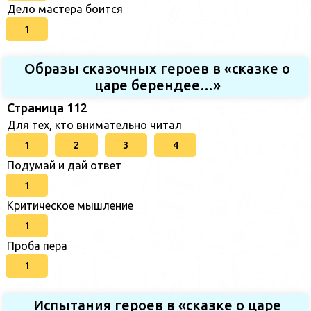
Дело мастера боится
1
Образы сказочных героев в «сказке о
царе берендее…»
Страница 112
Для тех, кто внимательно читал
1
2
3
4
Подумай и дай ответ
1
Критическое мышление
1
Проба пера
1
Испытания героев в «сказке о царе