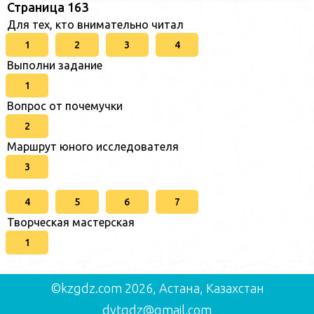
Страница 163
Для тех, кто внимательно читал
1
2
3
4
Выполни задание
1
Вопрос от почемучки
2
Маршрут юного исследователя
3
4
5
6
7
Творческая мастерская
1
©kzgdz.com 2026, Астана, Казахстан
dytgdz@gmail.com