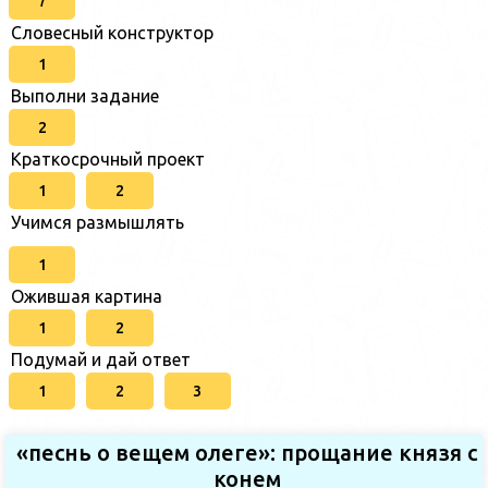
7
Словесный конструктор
1
Выполни задание
2
Краткосрочный проект
1
2
Учимся размышлять
1
Ожившая картина
1
2
Подумай и дай ответ
1
2
3
«песнь о вещем олеге»: прощание князя с
конем