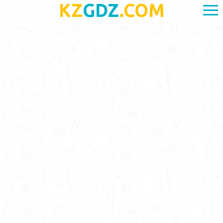
KZ
GDZ
.COM