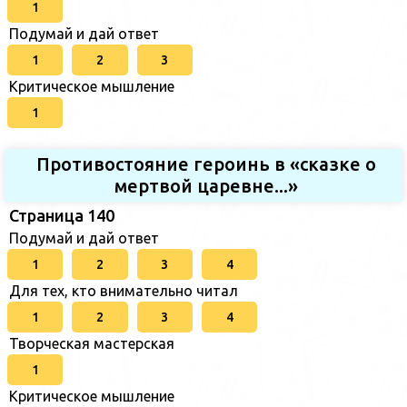
1
Подумай и дай ответ
1
2
3
Критическое мышление
1
Противостояние героинь в «сказке о
мертвой царевне...»
Страница 140
Подумай и дай ответ
1
2
3
4
Для тех, кто внимательно читал
1
2
3
4
Творческая мастерская
1
Критическое мышление