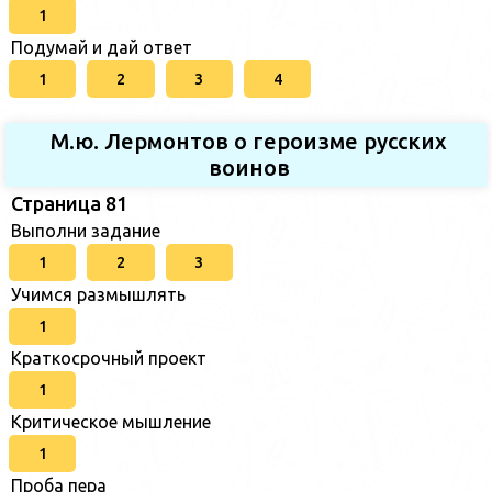
1
Подумай и дай ответ
1
2
3
4
М.ю. Лермонтов о героизме русских
воинов
Страница 81
Выполни задание
1
2
3
Учимся размышлять
1
Краткосрочный проект
1
Критическое мышление
1
Проба пера