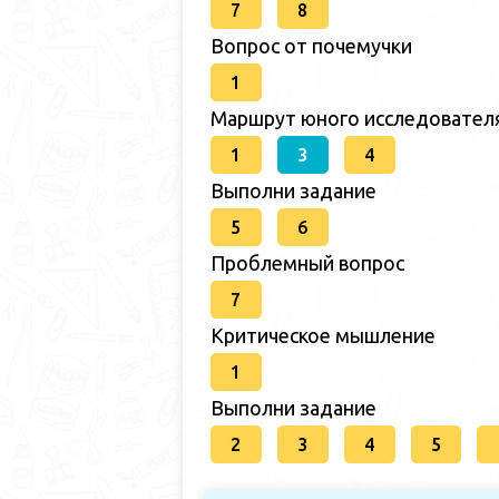
7
8
Вопрос от почемучки
1
Маршрут юного исследовател
1
3
4
Выполни задание
5
6
Проблемный вопрос
7
Критическое мышление
1
Выполни задание
2
3
4
5