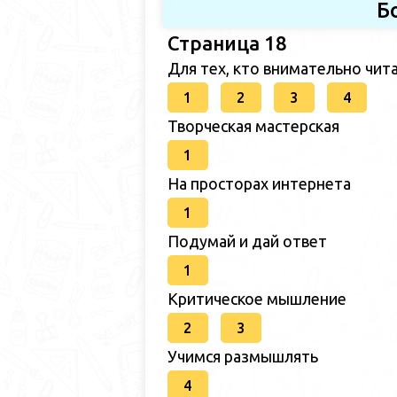
Б
Страница 18
Для тех, кто внимательно чит
1
2
3
4
Творческая мастерская
1
На просторах интернета
1
Подумай и дай ответ
1
Критическое мышление
2
3
Учимся размышлять
4