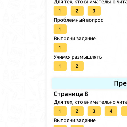
Для тех, кто внимательно чит
1
2
3
Проблемный вопрос
1
Выполни задание
1
Учимся размышлять
1
2
Пре
Страница 8
Для тех, кто внимательно чит
1
2
3
4
Выполни задание