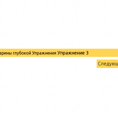
Упражнение 3
арины глубокой Упражнения
Следую