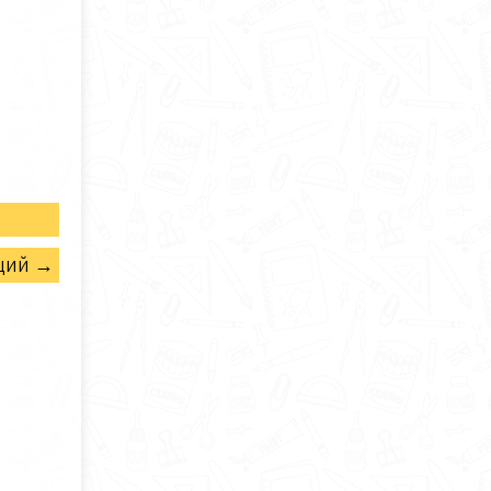
щий →