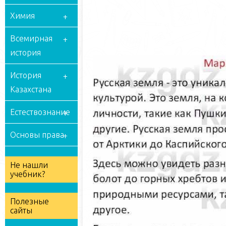
Химия
Всемирная
история
История
Казахстана
Естествознание
Основы права
Не нашли
учебник?
Полезные
сайты