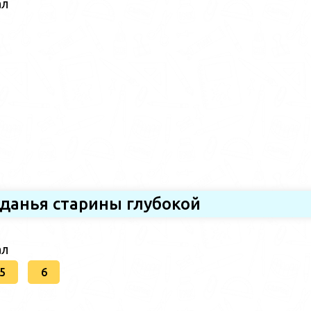
ал
данья старины глубокой
ал
5
6