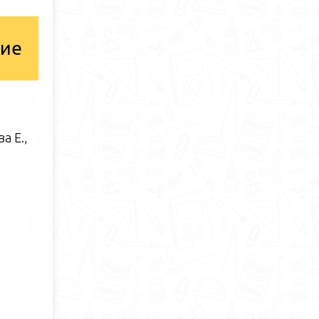
ние
а Е.,