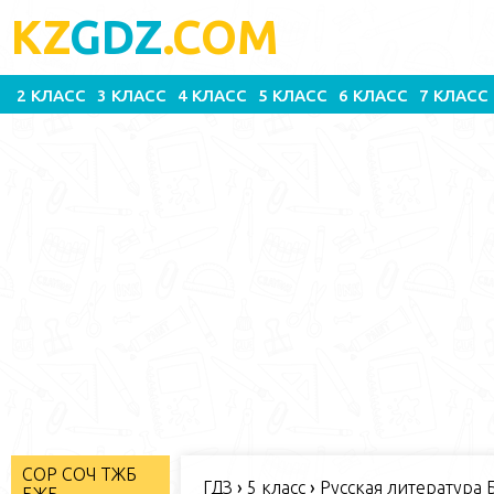
KZ
GDZ
.COM
2 КЛАСС
3 КЛАСС
4 КЛАСС
5 КЛАСС
6 КЛАСС
7 КЛАСС
СОР СОЧ ТЖБ
ГДЗ
›
5 класс
›
Русская литература Б