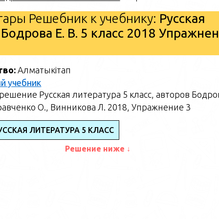
ары Решебник к учебнику:
Русская
 Бодрова Е. В. 5 класс 2018 Упражне
тво:
Алматыкітап
й учебник
ешение Русская литература 5 класс, авторов Бодров
равченко О., Винникова Л. 2018, Упражнение 3
УССКАЯ ЛИТЕРАТУРА 5 КЛАСС
Решение ниже ↓