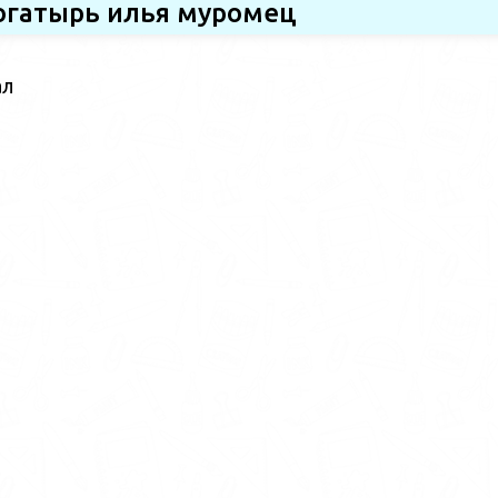
огатырь илья муромец
ал