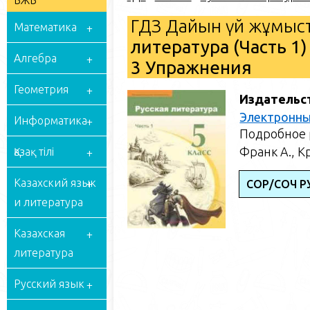
БЖБ
ГДЗ Дайын үй жұмыст
Математика
литература (Часть 1)
Алгебра
3 Упражнения
Геометрия
Издательс
Электронны
Информатика
Подробное р
Франк А., К
Қазақ тілі
Казахский язык
СОР/СОЧ Р
и литература
Казахская
литература
Русский язык