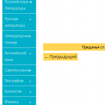
Русский язык и
Литература
Русская
литература
Литературное
чтение
Преданья ст
Английский
← Предыдущий
язык
Самопознание
География
Биология
Физика