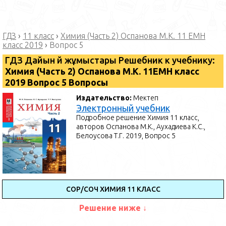
ГДЗ
›
11 класс
›
Химия (Часть 2) Оспанова М.К. 11 ЕМН
класс 2019
›
Вопрос 5
ГДЗ Дайын үй жұмыстары Решебник к учебнику:
Химия (Часть 2) Оспанова М.К. 11ЕМН класс
2019 Вопрос 5 Вопросы
Издательство:
Мектеп
Электронный учебник
Подробное решение Химия 11 класс,
авторов Оспанова М.К., Аухадиева К.С.,
Белоусова Т.Г. 2019, Вопрос 5
СОР/СОЧ ХИМИЯ 11 КЛАСС
Решение ниже ↓