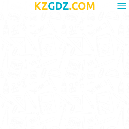
KZ
GDZ
.COM