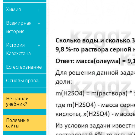
Химия
Всемирная
история
История
Казахстана
Естествознание
Основы права
Не нашли
учебник?
Полезные
сайты