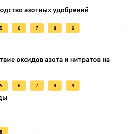
дство азотных удобрений
5
6
7
8
9
твие оксидов азота и нитратов на
5
6
7
8
9
ды
8