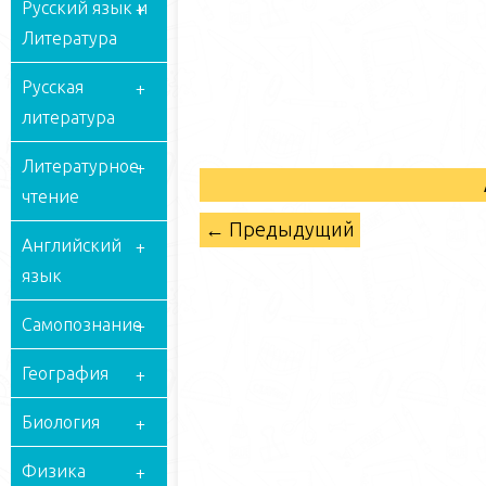
Русский язык и
Литература
Русская
литература
Литературное
чтение
← Предыдущий
Английский
язык
Самопознание
География
Биология
Физика