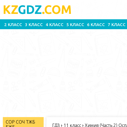
KZ
GDZ
.COM
2 КЛАСС
3 КЛАСС
4 КЛАСС
5 КЛАСС
6 КЛАСС
7 КЛАСС
СОР СОЧ ТЖБ
ГДЗ
›
11 класс
›
Химия (Часть 2) Ос