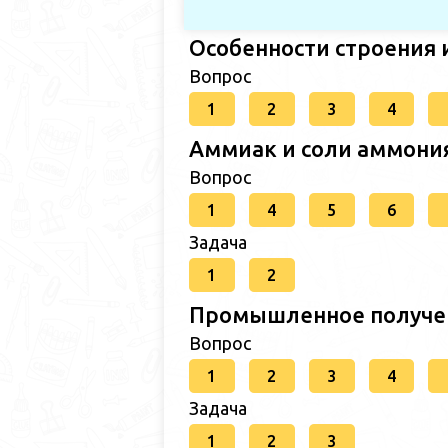
Особенности строения 
Вопрос
1
2
3
4
Аммиак и соли аммони
Вопрос
1
4
5
6
Задача
1
2
Промышленное получе
Вопрос
1
2
3
4
Задача
1
2
3