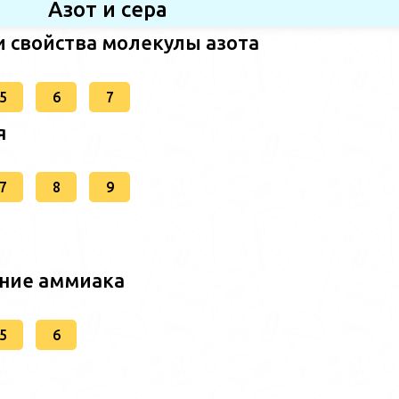
Азот и сера
и свойства молекулы азота
5
6
7
я
7
8
9
ние аммиака
5
6