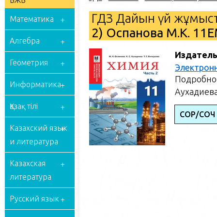
БЖБ
ГДЗ Дайын үй жұмыст
Математика
2) Оспанова М.К. 11
Алгебра
Издатель
Геометрия
Электрон
Подробное
Информатика
Аухадиева 
Қазақ тілі
СОР/СОЧ
Казахский язык
и литература
Казахская
литература
Русский язык