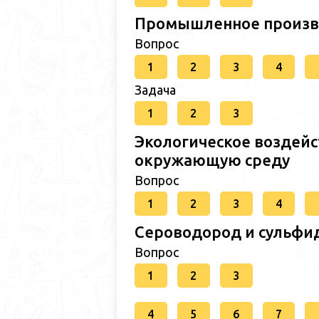
Промышленное произво
Вопрос
1
2
3
4
Задача
1
2
3
Экологическое воздейс
окружающую среду
Вопрос
1
2
3
4
Сероводород и сульфи
Вопрос
1
2
3
4
5
6
7