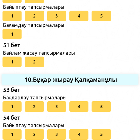
Байыптау тапсырмалары
1
2
3
4
5
Бағамдау тапсырмалары
1
51 бет
Байлам жасау тапсырмалары
1
2
10.Бұқар жырау Қалқаманұлы
53 бет
Бағдарлау тапсырмалары
1
2
3
4
5
54 бет
Байыптау тапсырмалары
1
2
3
4
5