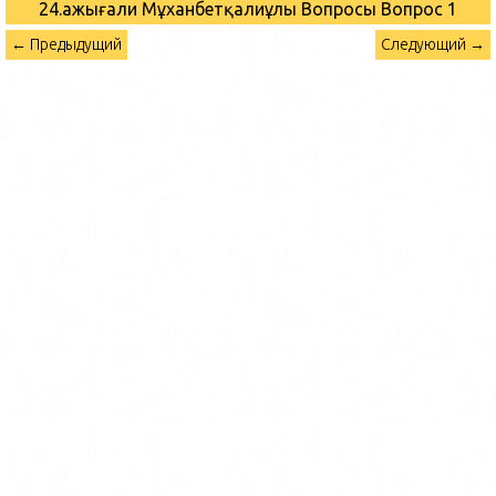
24.Қажығали Мұханбетқалиұлы Вопросы
Вопрос 1
← Предыдущий
Следующий →