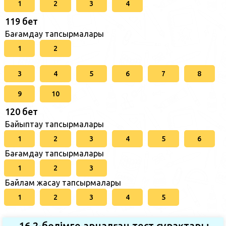
1
2
3
4
119 бет
Бағамдау тапсырмалары
1
2
3
4
5
6
7
8
9
10
120 бет
Байыптау тапсырмалары
1
2
3
4
5
6
Бағамдау тапсырмалары
1
2
3
Байлам жасау тапсырмалары
1
2
3
4
5
16.2-бөлімге арналған тест сұрақтары