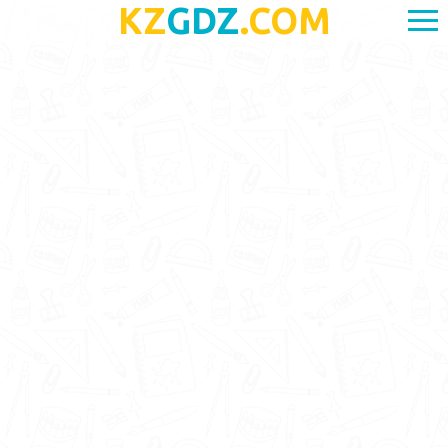
KZ
GDZ
.COM