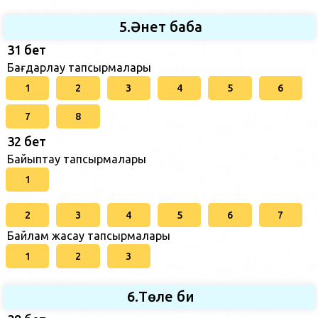
5.Әнет баба
31 бет
Бағдарлау тапсырмалары
1
2
3
4
5
6
7
8
32 бет
Байыптау тапсырмалары
1
2
3
4
5
6
7
Байлам жасау тапсырмалары
1
2
3
6.Төле би