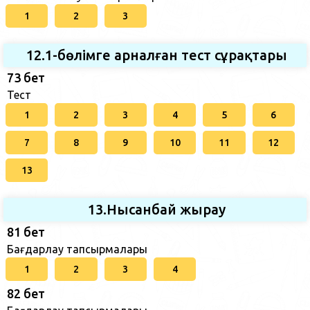
1
2
3
12.1-бөлімге арналған тест сұрақтары
73 бет
Тест
1
2
3
4
5
6
7
8
9
10
11
12
13
13.Нысанбай жырау
81 бет
Бағдарлау тапсырмалары
1
2
3
4
82 бет