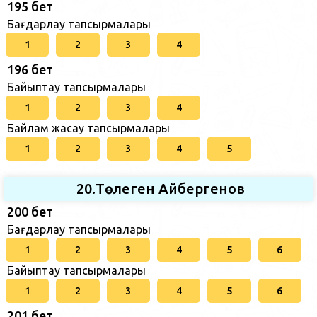
195 бет
Бағдарлау тапсырмалары
1
2
3
4
196 бет
Байыптау тапсырмалары
1
2
3
4
Байлам жасау тапсырмалары
1
2
3
4
5
20.Төлеген Айбергенов
200 бет
Бағдарлау тапсырмалары
1
2
3
4
5
6
Байыптау тапсырмалары
1
2
3
4
5
6
201 бет