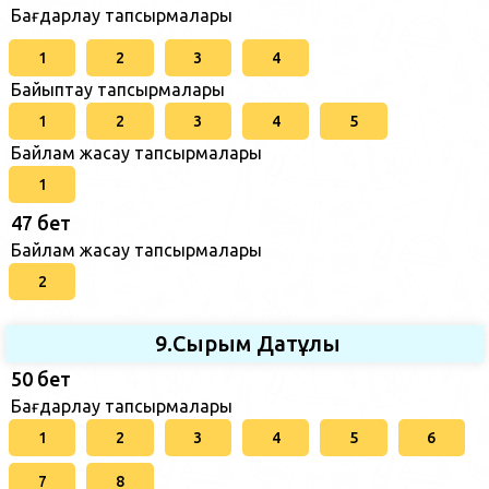
Бағдарлау тапсырмалары
1
2
3
4
Байыптау тапсырмалары
1
2
3
4
5
Байлам жасау тапсырмалары
1
47 бет
Байлам жасау тапсырмалары
2
9.Сырым Датұлы
50 бет
Бағдарлау тапсырмалары
1
2
3
4
5
6
7
8