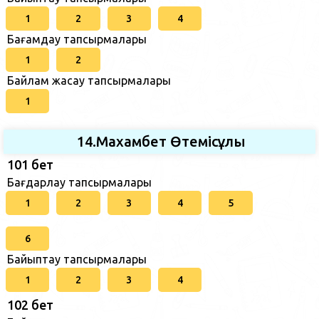
1
2
3
4
Бағамдау тапсырмалары
1
2
Байлам жасау тапсырмалары
1
14.Махамбет Өтемісұлы
101 бет
Бағдарлау тапсырмалары
1
2
3
4
5
6
Байыптау тапсырмалары
1
2
3
4
102 бет