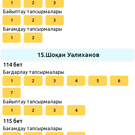
1
2
3
Байыптау тапсырмалары
1
2
3
Бағамдау тапсырмалары
1
2
15.Шоқан Уәлиханов
114 бет
Бағдарлау тапсырмалары
1
2
3
4
5
6
7
Байыптау тапсырмалары
1
2
3
4
115 бет
Бағамдау тапсырмалары