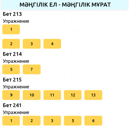
МӘҢГІЛІК ЕЛ - МӘҢГІЛІК МҰРАТ
Бет 213
Упражнение
1
2
3
4
Бет 214
Упражнение
5
7
Бет 215
Упражнение
9
10
11
12
13
Бет 241
Упражнение
1
2
3
5
6