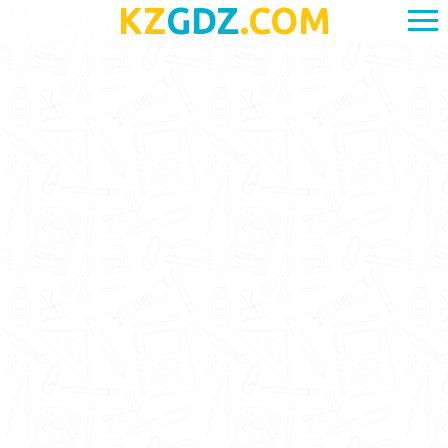
KZ
GDZ
.COM