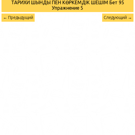
ТАРИХИ ШЫНДЫҚ ПЕН КӨРКЕМДІК ШЕШІМ Бет 95
Упражнение 5
← Предыдущий
Следующий →