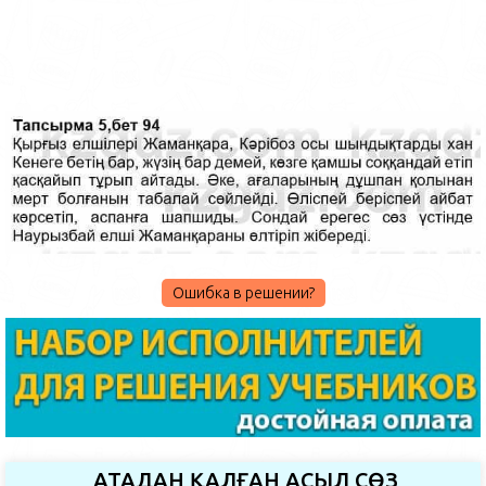
Ошибка в решении?
АТАДАН ҚАЛҒАН АСЫЛ СӨЗ