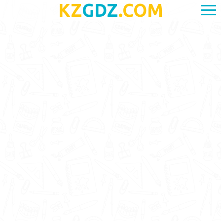
KZ
GDZ
.COM