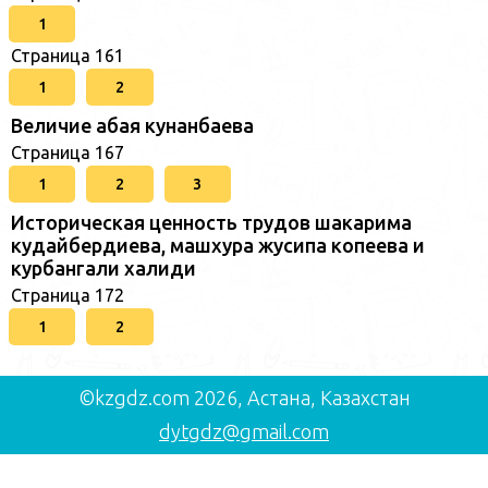
1
Страница 161
1
2
Величие абая кунанбаева
Страница 167
1
2
3
Историческая ценность трудов шакарима
кудайбердиева, машхура жусипа копеева и
курбангали халиди
Страница 172
1
2
©kzgdz.com 2026, Астана, Казахстан
dytgdz@gmail.com