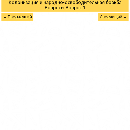
Колонизация и народно-освободительная борьба
Вопросы
Вопрос 1
← Предыдущий
Следующий →