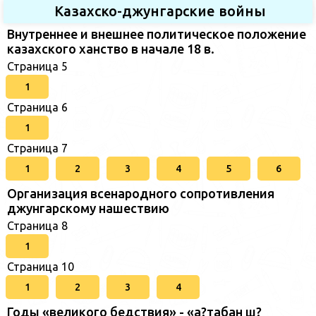
Казахско-джунгарские войны
Внутреннее и внешнее политическое положение
казахского ханство в начале 18 в.
Страница 5
1
Страница 6
1
Страница 7
1
2
3
4
5
6
Организация всенародного сопротивления
джунгарскому нашествию
Страница 8
1
Страница 10
1
2
3
4
Годы «великого бедствия» - «а?табан ш?