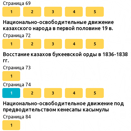
Страница 69
1
2
3
4
5
Национально-освободительные движение
казахского народа в первой половине 19 в.
Страница 72
1
2
3
4
5
Восстание казахов букеевской орды в 1836-1838
гг.
Страница 73
1
Страница 74
1
2
3
4
5
Национально-освободительное движение под
предводительством кенесапы касымулы
Страница 84
1