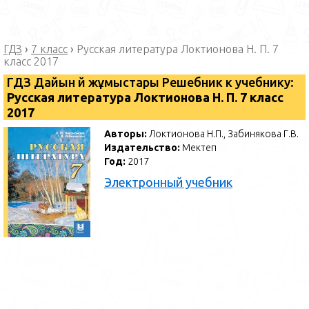
ГДЗ
›
7 класс
›
Русская литература Локтионова Н. П. 7
класс 2017
ГДЗ Дайын үй жұмыстары Решебник к учебнику:
Русская литература Локтионова Н. П. 7 класс
2017
Авторы:
Локтионова Н.П., Забинякова Г.В.
Издательство:
Мектеп
Год:
2017
Электронный учебник