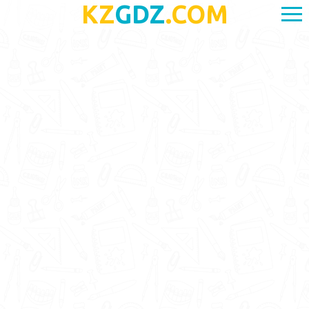
KZ
GDZ
.COM