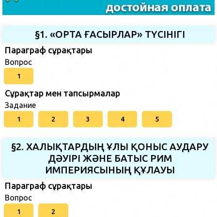
§1. «ОРТА ҒАСЫРЛАР» ТҮСІНІГІ
Параграф сұрақтары
Вопрос
1
Сұрақтар мен тапсырмалар
Задание
1
2
3
4
5
§2. ХАЛЫҚТАРДЫҢ ҰЛЫ ҚОНЫС АУДАРУ
ДӘУІРІ ЖӘНЕ БАТЫС РИМ
ИМПЕРИЯСЫНЫҢ ҚҰЛАУЫ
Параграф сұрақтары
Вопрос
1
2