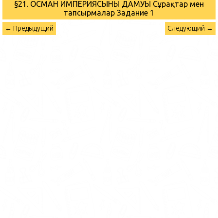
§21. ОСМАН ИМПЕРИЯСЫНЫҢ ДАМУЫ Сұрақтар мен
тапсырмалар
Задание 1
← Предыдущий
Следующий →