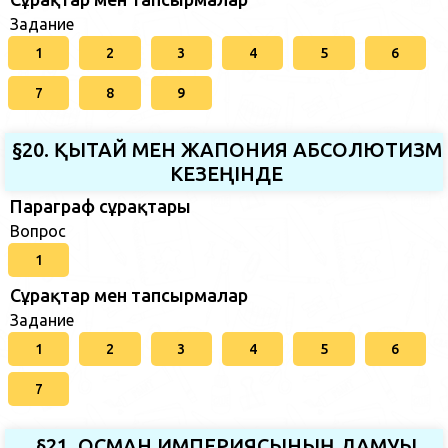
Задание
1
2
3
4
5
6
7
8
9
§20. ҚЫТАЙ МЕН ЖАПОНИЯ АБСОЛЮТИЗМ
КЕЗЕҢІНДЕ
Параграф сұрақтары
Вопрос
1
Сұрақтар мен тапсырмалар
Задание
1
2
3
4
5
6
7
§21. ОСМАН ИМПЕРИЯСЫНЫҢ ДАМУЫ