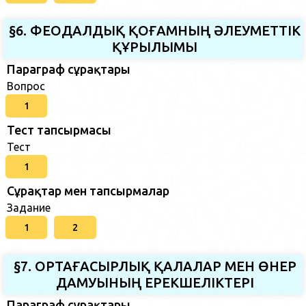
§6. ФЕОДАЛДЫҚ ҚОҒАМНЫҢ ӘЛЕУМЕТТІК
ҚҰРЫЛЫМЫ
Параграф сұрақтары
Вопрос
1
Тест тапсырмасы
Тест
1
Сұрақтар мен тапсырмалар
Задание
1
2
§7. ОРТАҒАСЫРЛЫҚ ҚАЛАЛАР МЕН ӨНЕР
ДАМУЫНЫҢ ЕРЕКШЕЛІКТЕРІ
Параграф сұрақтары