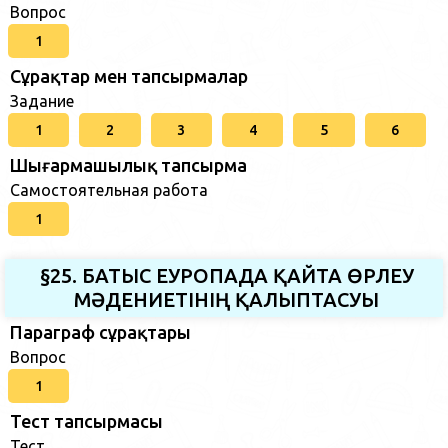
Вопрос
1
Сұрақтар мен тапсырмалар
Задание
1
2
3
4
5
6
Шығармашылық тапсырма
Самостоятельная работа
1
§25. БАТЫС ЕУРОПАДА ҚАЙТА ӨРЛЕУ
МӘДЕНИЕТІНІҢ ҚАЛЫПТАСУЫ
Параграф сұрақтары
Вопрос
1
Тест тапсырмасы
Тест