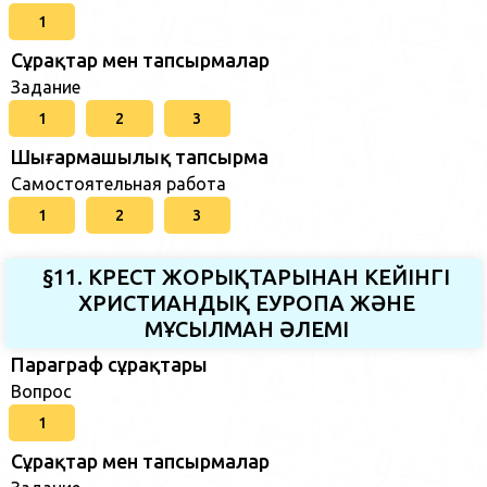
1
Сұрақтар мен тапсырмалар
Задание
1
2
3
Шығармашылық тапсырма
Самостоятельная работа
1
2
3
§11. КРЕСТ ЖОРЫҚТАРЫНАН КЕЙІНГІ
ХРИСТИАНДЫҚ ЕУРОПА ЖӘНЕ
МҰСЫЛМАН ӘЛЕМІ
Параграф сұрақтары
Вопрос
1
Сұрақтар мен тапсырмалар