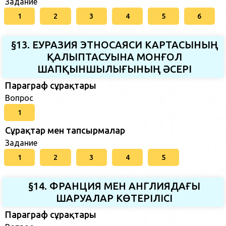
Задание
1
2
3
4
5
6
§13. ЕУРАЗИЯ ЭТНОСАЯСИ КАРТАСЫНЫҢ
ҚАЛЫПТАСУЫНА МОНҒОЛ
ШАПҚЫНШЫЛЫҒЫНЫҢ ӘСЕРІ
Параграф сұрақтары
Вопрос
1
Сұрақтар мен тапсырмалар
Задание
1
2
3
4
5
§14. ФРАНЦИЯ МЕН АНГЛИЯДАҒЫ
ШАРУАЛАР КӨТЕРІЛІСІ
Параграф сұрақтары