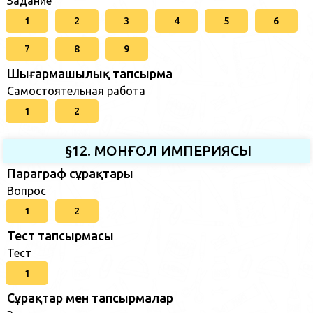
Задание
1
2
3
4
5
6
7
8
9
Шығармашылық тапсырма
Самостоятельная работа
1
2
§12. МОНҒОЛ ИМПЕРИЯСЫ
Параграф сұрақтары
Вопрос
1
2
Тест тапсырмасы
Тест
1
Сұрақтар мен тапсырмалар