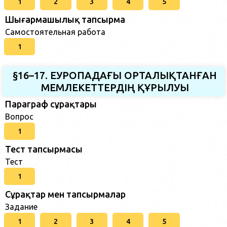
1
2
3
4
5
Шығармашылық тапсырма
Самостоятельная работа
1
§16–17. ЕУРОПАДАҒЫ ОРТАЛЫҚТАНҒАН
МЕМЛЕКЕТТЕРДІҢ ҚҰРЫЛУЫ
Параграф сұрақтары
Вопрос
1
Тест тапсырмасы
Тест
1
Сұрақтар мен тапсырмалар
Задание
1
2
3
4
5