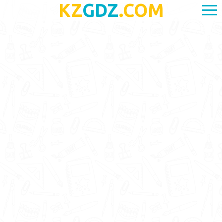
KZ
GDZ
.COM