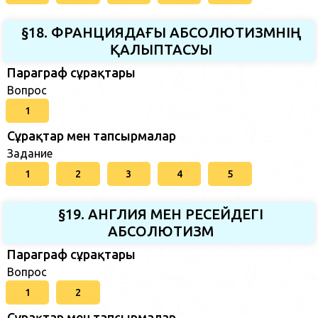
§18. ФРАНЦИЯДАҒЫ АБСОЛЮТИЗМНІҢ
ҚАЛЫПТАСУЫ
Параграф сұрақтары
Вопрос
1
Сұрақтар мен тапсырмалар
Задание
1
2
3
4
5
§19. АНГЛИЯ МЕН РЕСЕЙДЕГІ
АБСОЛЮТИЗМ
Параграф сұрақтары
Вопрос
1
2
Сұрақтар мен тапсырмалар