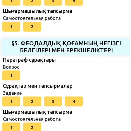
1
2
3
4
Шығармашылық тапсырма
Самостоятельная работа
1
2
§5. ФЕОДАЛДЫҚ ҚОҒАМНЫҢ НЕГІЗГІ
БЕЛГІЛЕРІ МЕН ЕРЕКШЕЛIКТЕРI
Параграф сұрақтары
Вопрос
1
Сұрақтар мен тапсырмалар
Задание
1
2
3
4
Шығармашылық тапсырма
Самостоятельная работа
1
2