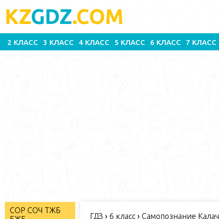
KZ
GDZ
.COM
2 КЛАСС
3 КЛАСС
4 КЛАСС
5 КЛАСС
6 КЛАСС
7 КЛАСС
СОР СОЧ ТЖБ
ГДЗ
›
6 класс
›
Самопознание Калаче