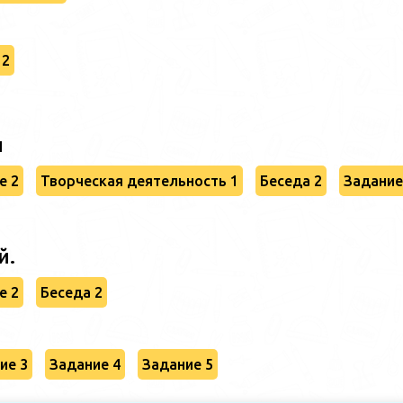
и
 2
и
е 2
Творческая деятельность 1
Беседа 2
Задание
й.
е 2
Беседа 2
ие 3
Задание 4
Задание 5