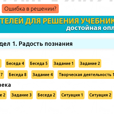
Ошибка в решении?
дел 1. Радость познания
3
Беседа 4
Беседа 5
Задание 1
Задание 2
 7
Беседа 8
Задание 4
Творческая деятельность 
века
е 2
Задание 3
Беседа 2
Ситуация 1
Ситуация 2