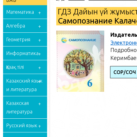
БЖБ
ГДЗ Дайын үй жұмыст
Математика
Самопознание Калаче
Алгебра
Издатель
Геометрия
Электрон
Подробное
Информатика
Керимбаев
Қазақ тілі
СОР/СОЧ
Казахский язык
и литература
Казахская
литература
Русский язык