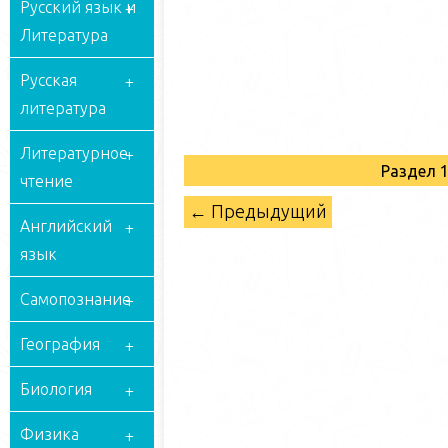
Русский язык и
Литература
Русская
литература
Литературное
Раздел 
чтение
← Предыдущий
Английский
язык
Самопознание
География
Биология
Физика