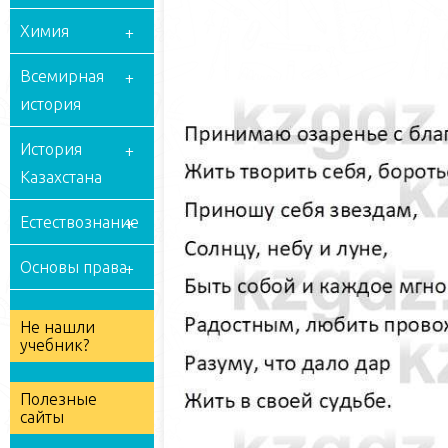
Химия
Всемирная
история
История
Казахстана
Естествознание
Основы права
Не нашли
учебник?
Полезные
сайты