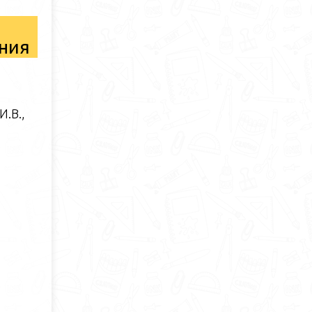
ания
.В.,