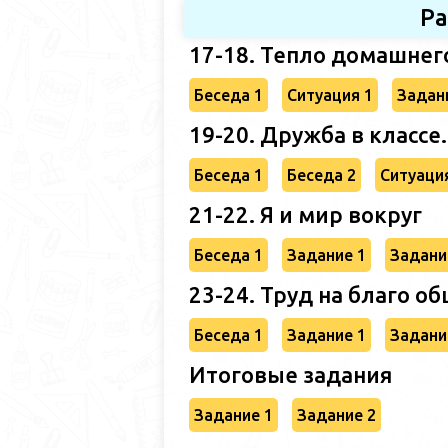
Ра
17-18. Тепло домашнего
Беседа 1
Ситуация 1
Задан
19-20. Дружба в классе.
Беседа 1
Беседа 2
Ситуаци
21-22. Я и мир вокруг
Беседа 1
Задание 1
Задани
23-24. Труд на благо об
Беседа 1
Задание 1
Задани
Итоговые задания
Задание 1
Задание 2