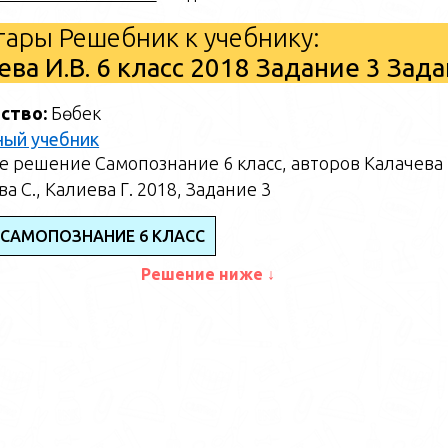
ары Решебник к учебнику:
ва И.В. 6 класс 2018 Задание 3 Зад
ство:
Бөбек
ный учебник
 решение Самопознание 6 класс, авторов Калачева И
а С., Калиева Г. 2018, Задание 3
 САМОПОЗНАНИЕ 6 КЛАСС
Решение ниже ↓