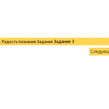
Задание 3
1. Радость познания Задания
Следую