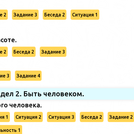
е 2
Задание 3
Беседа 2
Ситуация 1
соте.
е 2
Беседа 2
Задание 3
ие 3
Задание 4
дел 2. Быть человеком.
ого человека.
ия 1
Ситуация 2
Ситуация 3
Беседа 2
Задание 2
ьность 1