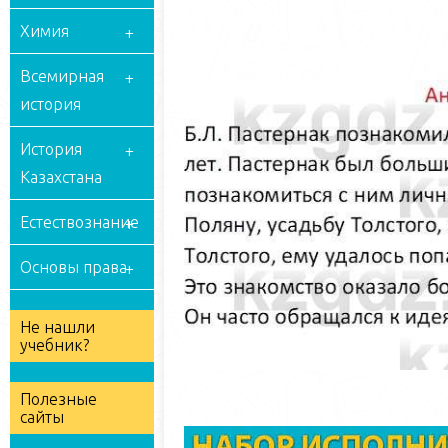
Химия
Всемирная
история
История
Казахстана
Естествознание
Основы права
Не нашли
учебник?
Полезные
сайты