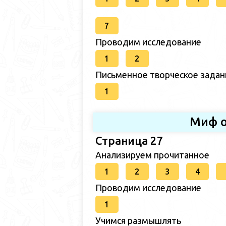
7
Проводим исследование
1
2
Письменное творческое задан
1
Миф о
Страница 27
Анализируем прочитанное
1
2
3
4
Проводим исследование
1
Учимся размышлять