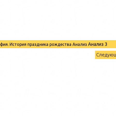
Анализ 3
рафия. История праздника рождества Анализ
Следую