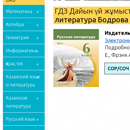
БЖБ
ГДЗ Дайын үй жұмыст
Математика
литература Бодрова Е
Алгебра
Издатель
Геометрия
Электрон
Подробное
Информатика
Е., Фрэнк 
Қазақ тілі
СОР/СОЧ 
Казахский язык
и литература
Казахская
литература
Русский язык