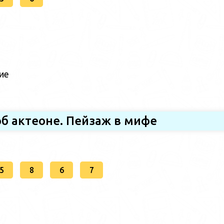
ие
б актеоне. Пейзаж в мифе
5
8
6
7