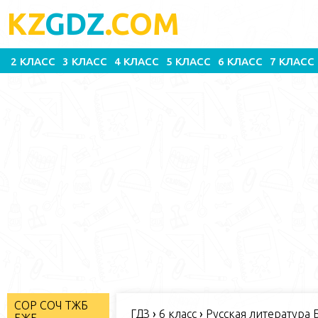
KZ
GDZ
.COM
2 КЛАСС
3 КЛАСС
4 КЛАСС
5 КЛАСС
6 КЛАСС
7 КЛАСС
СОР СОЧ ТЖБ
ГДЗ
›
6 класс
›
Русская литература Б