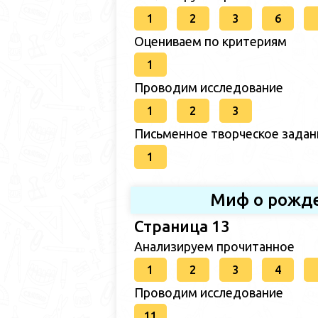
1
2
3
6
Оцениваем по критериям
1
Проводим исследование
1
2
3
Письменное творческое задан
1
Миф о рожде
Страница 13
Анализируем прочитанное
1
2
3
4
Проводим исследование
11