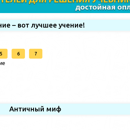
ние – вот лучшее учение!
5
6
7
ие
Античный миф