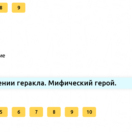
8
9
ие
нии геракла. Мифический герой.
5
6
7
8
9
10