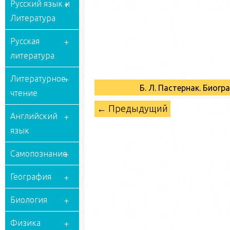
Русский язык и
Литература
Русская
литература
Литературное
Б. Л. Пастернак. Биог
чтение
← Предыдущий
Английский
язык
Самопознание
География
Биология
Физика