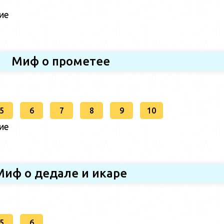
ие
Миф о прометее
5
6
7
8
9
10
ие
Миф о дедале и икаре
5
6