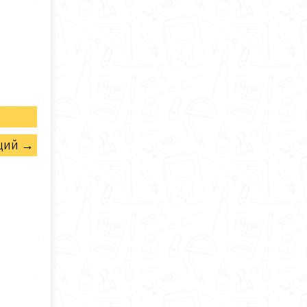
щий →