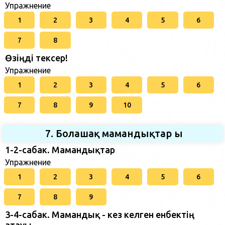
Упражнение
1
2
3
4
5
6
7
8
Өзіңді тексер!
Упражнение
1
2
3
4
5
6
7
8
9
10
7. Болашақ мамандықтар ы
1-2-сабак. Мамандықтар
Упражнение
1
2
3
4
5
6
7
8
9
3-4-сабак. Мамандық - кез келген енбектің