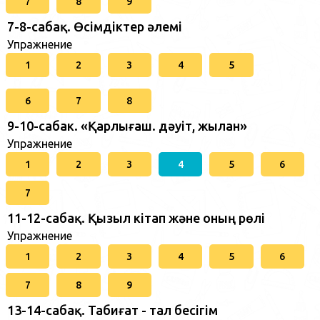
7
8
9
7-8-сабақ. Өсімдіктер әлемі
Упражнение
1
2
3
4
5
6
7
8
9-10-сабак. «Қарлығаш. дәуіт, жылан»
Упражнение
1
2
3
4
5
6
7
11-12-сабақ. Қызыл кітап және оның рөлі
Упражнение
1
2
3
4
5
6
7
8
9
13-14-сабақ. Табиғат - тал бесігім