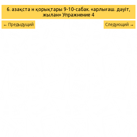
6. Қазақста н қорықтары 9-10-сабак. «Қарлығаш. дәуіт,
жылан»
Упражнение 4
← Предыдущий
Следующий →