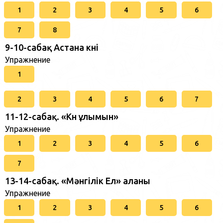
1
2
3
4
5
6
7
8
9-10-сабақ Астана күні
Упражнение
1
2
3
4
5
6
7
11-12-сабақ. «Күн ұлымын»
Упражнение
1
2
3
4
5
6
7
13-14-сабақ. «Мәнгілік Ел» аланы
Упражнение
1
2
3
4
5
6