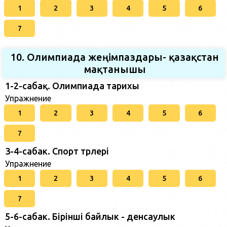
1
2
3
4
5
6
7
10. Олимпиада жеңімпаздары- қазақстан
мақтанышы
1-2-сабақ. Олимпиада тарихы
Упражнение
1
2
3
4
5
6
7
3-4-сабак. Спорт түрлері
Упражнение
1
2
3
4
5
6
7
5-6-сабак. Бірінші байлык - денсаулык