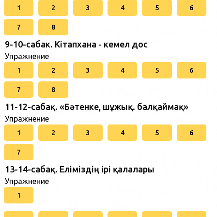
1
2
3
4
5
6
7
8
9-10-сабак. Кітапхана - кемел дос
Упражнение
1
2
3
4
5
6
7
8
11-12-сабақ. «Бәтенке, шұжық. балқаймақ»
Упражнение
1
2
3
4
5
6
7
13-14-сабақ. Еліміздің ірі қалалары
Упражнение
1