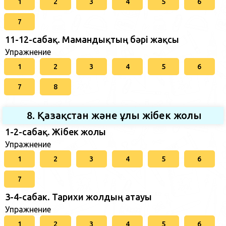
1
2
3
4
5
6
7
11-12-сабақ. Мамандықтың бәрі жақсы
Упражнение
1
2
3
4
5
6
7
8
8. Қазақстан және ұлы жібек жолы
1-2-сабақ. Жібек жолы
Упражнение
1
2
3
4
5
6
7
3-4-сабак. Тарихи жолдың атауы
Упражнение
1
2
3
4
5
6