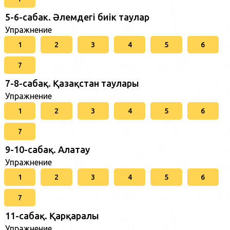
5-6-сабак. Әлемдегі биік таулар
Упражнение
1
2
3
4
5
6
7
7-8-сабақ. Қазақстан таулары
Упражнение
1
2
3
4
5
6
7
9-10-сабақ. Алатау
Упражнение
1
2
3
4
5
6
7
11-сабақ. Қарқаралы
Упражнение