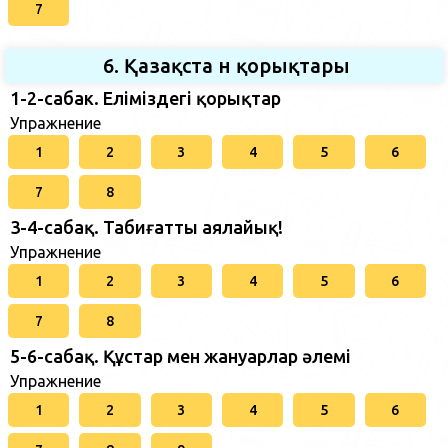
7
6. Қазақста н қорықтары
1-2-сабак. Еліміздегі қорықтар
Упражнение
1
2
3
4
5
6
7
8
3-4-сабақ. Табиғатты аялайық!
Упражнение
1
2
3
4
5
6
7
8
5-6-сабақ. Құстар мен жануарлар әлемі
Упражнение
1
2
3
4
5
6