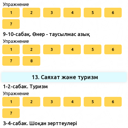
Упражнение
1
2
3
4
5
6
7
9-10-сабақ. Өнер - таусылмас азық
Упражнение
1
2
3
4
5
6
7
8
13. Саяхат және туризм
1-2-сабак. Туризм
Упражнение
1
2
3
4
5
6
7
3-4-сабак. Шоқан зерттеулері