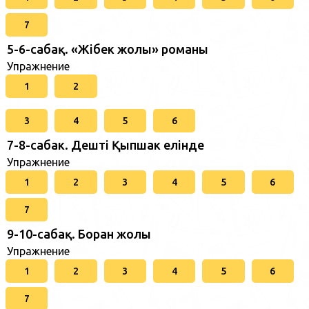
7
5-6-сабақ. «Жібек жолы» романы
Упражнение
1
2
3
4
5
6
7-8-сабак. Дешті Қыпшак елінде
Упражнение
1
2
3
4
5
6
7
9-10-сабақ. Боран жолы
Упражнение
1
2
3
4
5
6
7