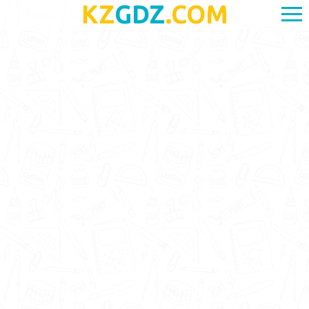
KZ
GDZ
.COM