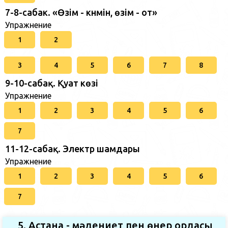
7-8-сабак. «Өзім - күнмін, өзім - от»
Упражнение
1
2
3
4
5
6
7
8
9-10-сабақ. Қуат көзі
Упражнение
1
2
3
4
5
6
7
11-12-сабақ. Электр шамдары
Упражнение
1
2
3
4
5
6
7
5. Астана - мәдениет пен өнер ордасы