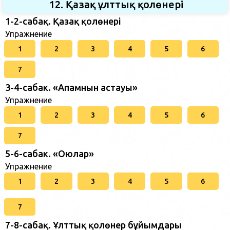
12. Қазақ ұлттық қолөнері
1-2-сабақ. Қазақ қолөнері
Упражнение
1
2
3
4
5
6
7
3-4-сабак. «Апамнын астауы»
Упражнение
1
2
3
4
5
6
7
5-6-сабак. «Оюлар»
Упражнение
1
2
3
4
5
6
7
7-8-сабақ. Ұлттық қолөнер бұйымдары