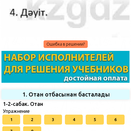
Ошибка в решении?
1. Отан отбасынан басталады
1-2-сабак. Отан
Упражнение
1
2
3
4
5
6