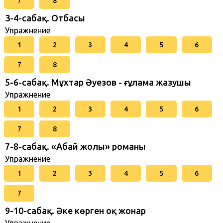
7
8
3-4-сабақ. Отбасы
Упражнение
1
2
3
4
5
6
7
8
5-6-сабақ. Мұхтар Әуезов - ғұлама жазушы
Упражнение
1
2
3
4
5
6
7
8
7-8-сабақ. «Абай жолы» романы
Упражнение
1
2
3
4
5
6
7
9-10-сабақ. Әке көрген оқ жонар