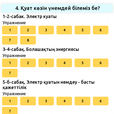
4. Қуат көзін үнемдей білеміз бе?
1-2-сабак. Электр куаты
Упражнение
1
2
3
4
5
6
7
8
3-4-сабақ. Болашақтың энергиясы
Упражнение
1
2
3
4
5
6
7
5-б-сабақ. Электр қуатын үнемдеу - басты
қажеттілік
Упражнение
1
2
3
4
5
6
7