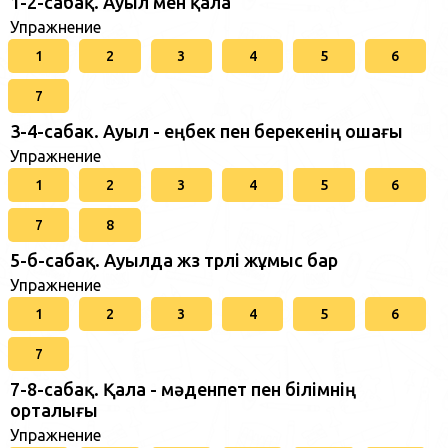
1-2-сабақ. Ауыл мен қала
Упражнение
1
2
3
4
5
6
7
3-4-сабак. Ауыл - еңбек пен берекенің ошағы
Упражнение
1
2
3
4
5
6
7
8
5-б-сабақ. Ауылда жүз түрлі жұмыс бар
Упражнение
1
2
3
4
5
6
7
7-8-сабақ. Қала - мәденпет пен білімнің
орталығы
Упражнение