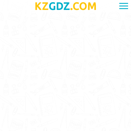
KZ
GDZ
.COM