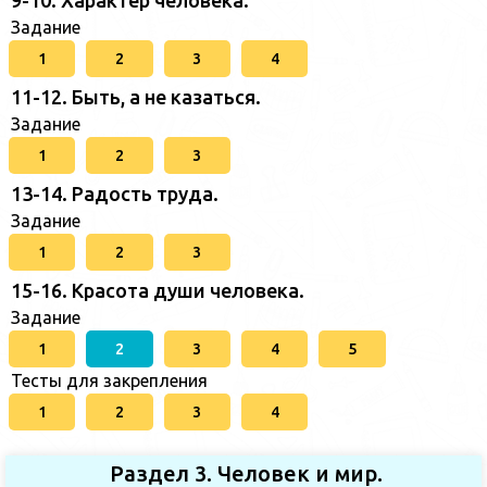
9-10. Характер человека.
Задание
1
2
3
4
11-12. Быть, а не казаться.
Задание
1
2
3
13-14. Радость труда.
Задание
1
2
3
15-16. Красота души человека.
Задание
1
2
3
4
5
Тесты для закрепления
1
2
3
4
Раздел 3. Человек и мир.