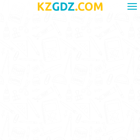
KZ
GDZ
.COM