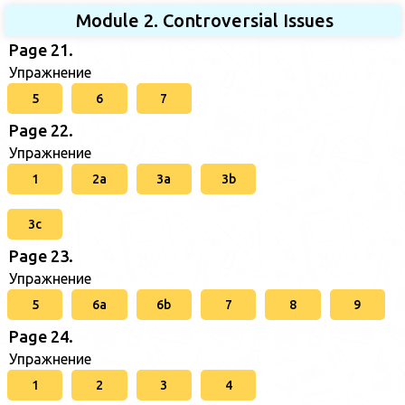
Module 2. Controversial Issues
Page 21.
Упражнение
5
6
7
Page 22.
Упражнение
1
2a
3a
3b
3c
Page 23.
Упражнение
5
6a
6b
7
8
9
Page 24.
Упражнение
1
2
3
4