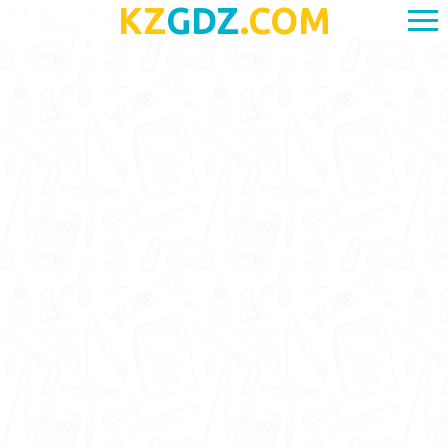
KZ
GDZ
.COM