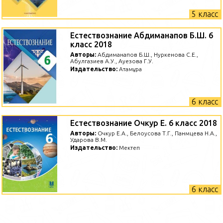
5 класс
Естествознание Абдиманапов Б.Ш. 6
класс 2018
Авторы:
Абдиманапов Б.Ш., Нуркенова С.Е.,
Абулгазиев А.У., Ауезова Г.У.
Издательство:
Атамұра
6 класс
Естествознание Очкур Е. 6 класс 2018
Авторы:
Очкур Е.А., Белоусова Т.Г., Панмцева Н.А.,
Ударова В.М.
Издательство:
Мектеп
6 класс