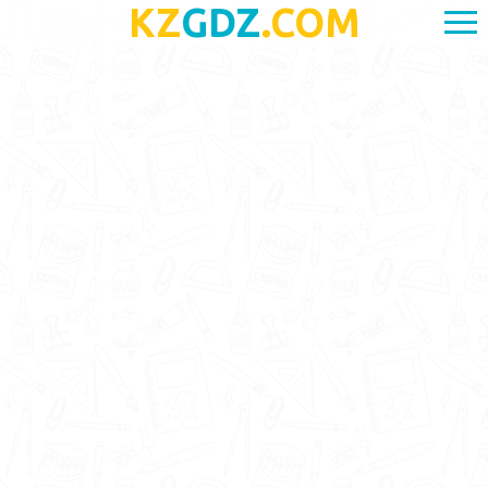
KZ
GDZ
.COM