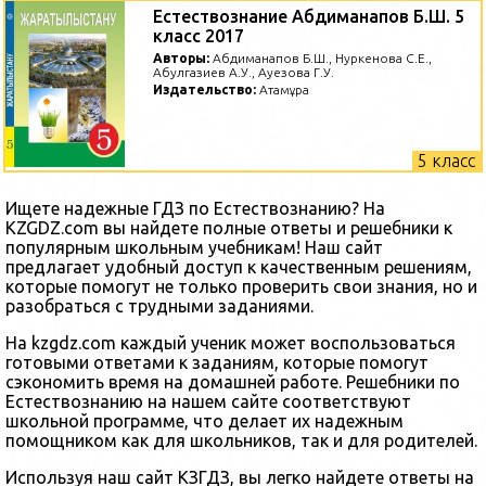
Естествознание Абдиманапов Б.Ш. 5
класс 2017
Авторы:
Абдиманапов Б.Ш., Нуркенова С.Е.,
Абулгазиев А.У., Ауезова Г.У.
Издательство:
Атамұра
5 класс
Ищете надежные ГДЗ по Естествознанию? На
KZGDZ.com вы найдете полные ответы и решебники к
популярным школьным учебникам! Наш сайт
предлагает удобный доступ к качественным решениям,
которые помогут не только проверить свои знания, но и
разобраться с трудными заданиями.
На kzgdz.com каждый ученик может воспользоваться
готовыми ответами к заданиям, которые помогут
сэкономить время на домашней работе. Решебники по
Естествознанию на нашем сайте соответствуют
школьной программе, что делает их надежным
помощником как для школьников, так и для родителей.
Используя наш сайт КЗГДЗ, вы легко найдете ответы на