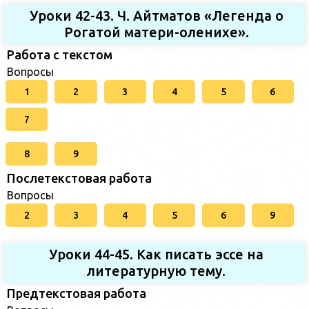
Уроки 42-43. Ч. Айтматов «Легенда о
Рогатой матери-оленихе».
Работа с текстом
Вопросы
1
2
3
4
5
6
7
8
9
Послетекстовая работа
Вопросы
2
3
4
5
6
9
Уроки 44-45. Как писать эссе на
литературную тему.
Предтекстовая работа