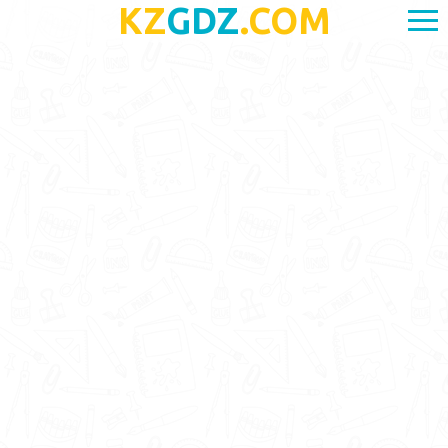
KZ
GDZ
.COM