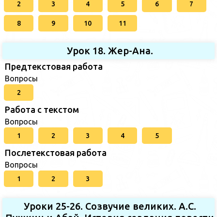
2
3
4
5
6
7
8
9
10
11
Урок 18. Жер-Ана.
Предтекстовая работа
Вопросы
2
Работа с текстом
Вопросы
1
2
3
4
5
Послетекстовая работа
Вопросы
1
2
3
Уроки 25-26. Созвучие великих. А.С.