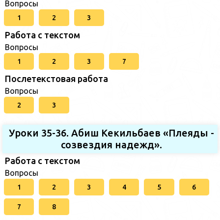
Вопросы
1
2
3
Работа с текстом
Вопросы
1
2
3
7
Послетекстовая работа
Вопросы
2
3
Уроки 35-36. Абиш Кекильбаев «Плеяды -
созвездия надежд».
Работа с текстом
Вопросы
1
2
3
4
5
6
7
8