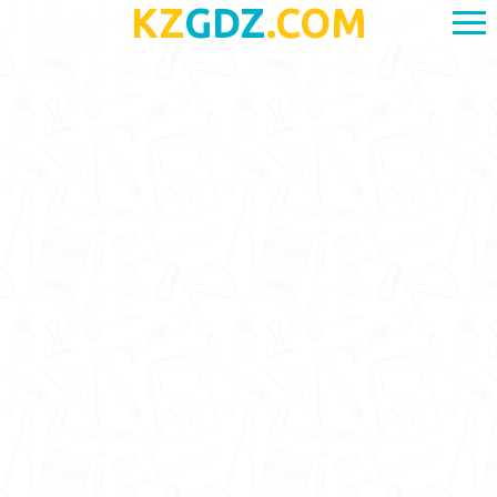
KZ
GDZ
.COM