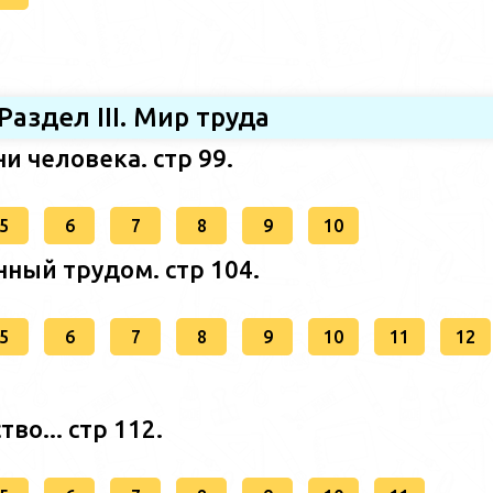
Раздел III. Мир труда
и человека. стр 99.
5
6
7
8
9
10
нный трудом. стр 104.
5
6
7
8
9
10
11
12
во... стр 112.