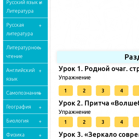
Русский язык и
Литература
Русская
литература
Литературное
Раз
чтение
Урок 1. Родной очаг. ст
Английский
Упражнение
язык
1
2
3
4
Самопознание
Урок 2. Притча «Волшеб
География
Упражнение
Биология
1
2
3
4
Урок 3. «Зеркало совре
Физика