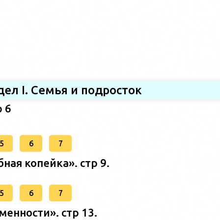
дел I. Семья и подросток
р 6
5
6
7
ная копейка». стр 9.
5
6
7
менности». стр 13.