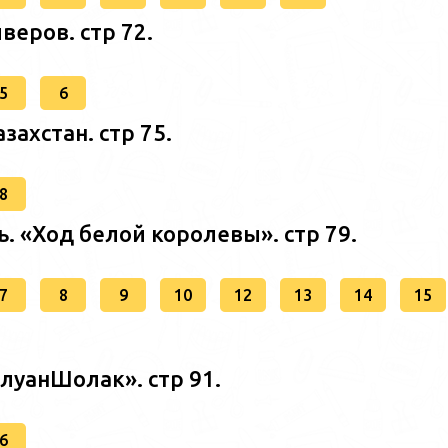
веров. стр 72.
5
6
захстан. стр 75.
8
ь. «Ход белой королевы». стр 79.
7
8
9
10
12
13
14
15
алуанШолак». стр 91.
6