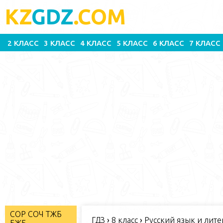
KZ
GDZ
.COM
2 КЛАСС
3 КЛАСС
4 КЛАСС
5 КЛАСС
6 КЛАСС
7 КЛАСС
СОР СОЧ ТЖБ
ГДЗ
›
8 класс
›
Русский язык и литер