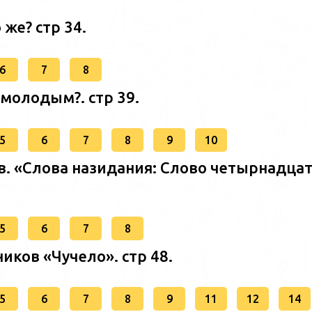
 же? стр 34.
6
7
8
 молодым?. стр 39.
5
6
7
8
9
10
в. «Слова назидания: Слово четырнадцат
5
6
7
8
иков «Чучело». стр 48.
5
6
7
8
9
11
12
14