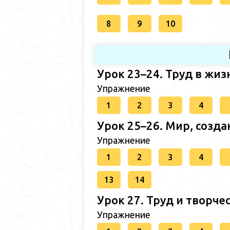
8
9
10
Урок 23–24. Труд в жизн
Упражнение
1
2
3
4
Урок 25–26. Мир, созда
Упражнение
1
2
3
4
13
14
Урок 27. Труд и творчест
Упражнение