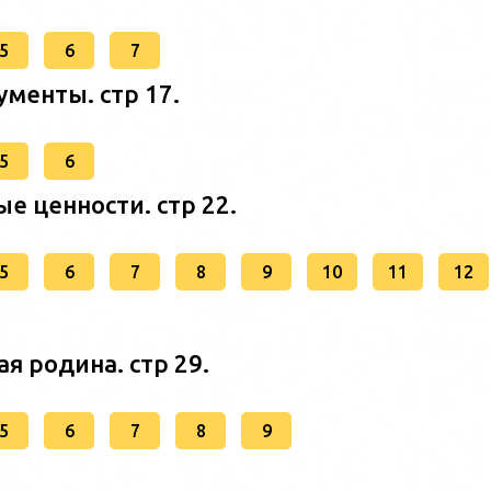
5
6
7
менты. стр 17.
5
6
е ценности. стр 22.
5
6
7
8
9
10
11
12
ая родина. стр 29.
5
6
7
8
9