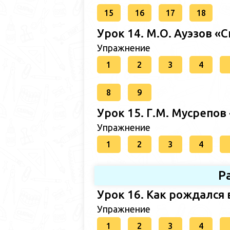
15
16
17
18
Урок 14. М.О. Ауэзов «С
Упражнение
1
2
3
4
8
9
Урок 15. Г.М. Мусрепов 
Упражнение
1
2
3
4
Р
Урок 16. Как рождался
Упражнение
1
2
3
4