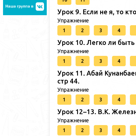
Урок 9. Если не я, то кто
Упражнение
1
2
3
4
Урок 10. Легко ли быть
Упражнение
1
2
3
4
Урок 11. Абай Кунанбае
стр 44.
Упражнение
1
2
3
4
Урок 12–13. В.К. Железн
Упражнение
1
2
3
4