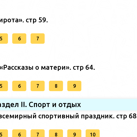
ирота». стр 59.
5
6
7
«Рассказы о матери». стр 64.
5
6
7
8
9
аздел II. Спорт и отдых
 всемирный спортивный праздник. стр 68
5
6
7
8
9
10