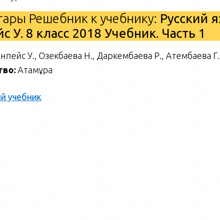
ары Решебник к учебнику:
Русский 
 У. 8 класс 2018 Учебник. Часть 1
нпейс У., Озекбаева Н., Даркембаева Р., Атембаева Г.
тво:
Атамұра
й учебник