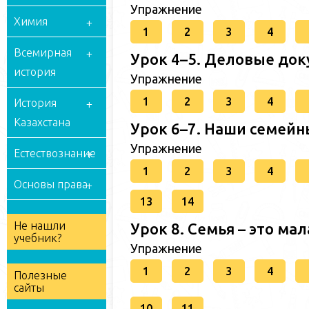
Упражнение
Химия
1
2
3
4
Всемирная
Урок 4–5. Деловые доку
история
Упражнение
1
2
3
4
История
Казахстана
Урок 6–7. Наши семейны
Упражнение
Естествознание
1
2
3
4
Основы права
13
14
Не нашли
Урок 8. Семья – это мал
учебник?
Упражнение
1
2
3
4
Полезные
сайты
10
11