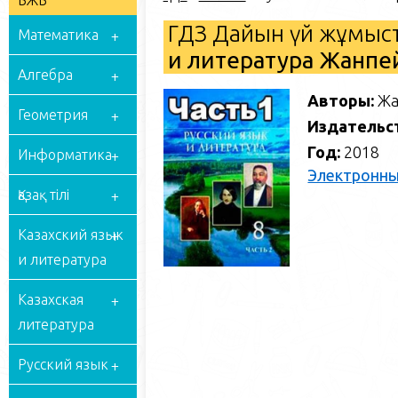
БЖБ
ГДЗ Дайын үй жұмыст
Математика
и литература Жанпейс
Алгебра
Авторы:
Жа
Геометрия
Издательс
Год:
2018
Информатика
Электронны
Қазақ тілі
Казахский язык
и литература
Казахская
литература
Русский язык