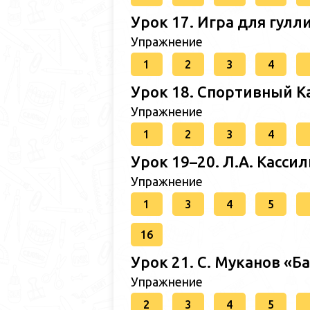
Урок 17. Игра для гулли
Упражнение
1
2
3
4
Урок 18. Спортивный Ка
Упражнение
1
2
3
4
Урок 19–20. Л.А. Кассил
Упражнение
1
3
4
5
16
Урок 21. С. Муканов «Б
Упражнение
2
3
4
5