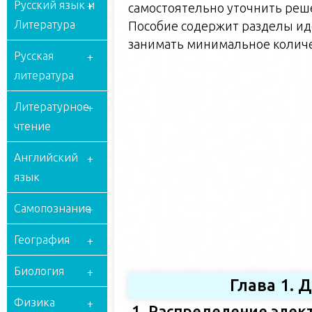
Русский язык и
самостоятельно уточнить реш
Литература
Пособие содержит разделы ид
занимать минимальное количе
Русская
литература
Литературное
чтение
Английский
язык
Самопознание
География
Биология
Глава 1. 
Физика
1. Распределение элек