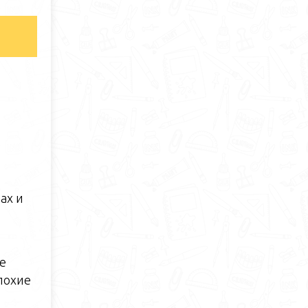
ах и
е
лохие