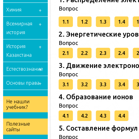
Вопрос
Химия
1.1
1.2
1.3
1.4
1
Всемирная
история
2. Энергетические уро
Вопрос
История
2.1
2.2
2.3
2.4
2
Казахстана
3. Движение электроно
Естествознание
Вопрос
Основы права
3.1
3.2
3.3
3.4
3
4. Образование ионов
Не нашли
Вопрос
учебник?
4.1
4.2
4.3
4.4
Полезные
5. Составление формул
сайты
Вопрос