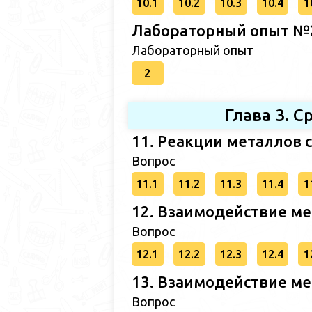
10.1
10.2
10.3
10.4
1
Лабораторный опыт №2
Лабораторный опыт
2
Глава 3. 
11. Реакции металлов 
Вопрос
11.1
11.2
11.3
11.4
1
12. Взаимодействие ме
Вопрос
12.1
12.2
12.3
12.4
1
13. Взаимодействие ме
Вопрос