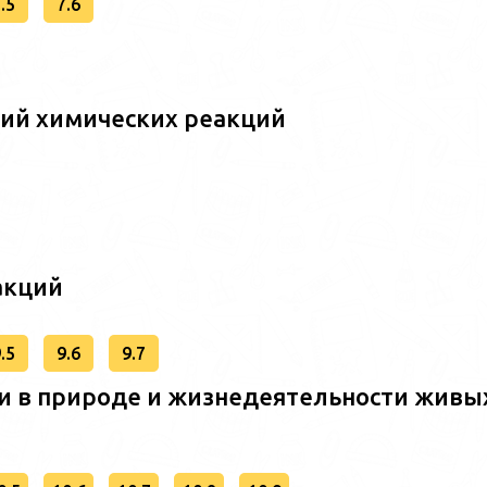
.5
7.6
ний химических реакций
акций
.5
9.6
9.7
и в природе и жизнедеятельности живы