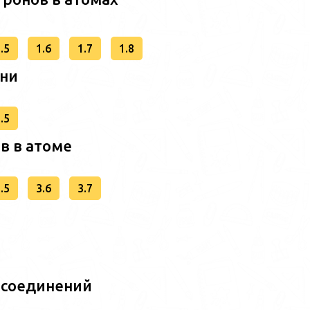
.5
1.6
1.7
1.8
вни
.5
в в атоме
.5
3.6
3.7
 соединений