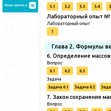
5.1
5.2
5.3
5.4
5
Лабораторный опыт №1
Лабораторный опыт
1
Глава 2. Формулы в
6. Определение массов
Вопрос
6.1
6.2
6.3
Задача
Задача 6.1
Задача 6.2
Зада
7. Закон сохранения м
Вопрос