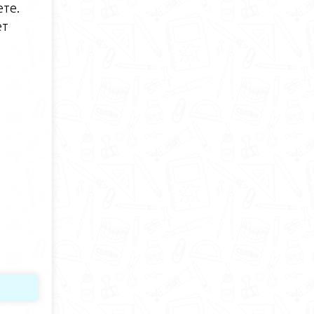
те.
ет