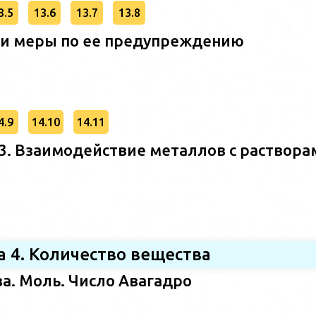
3.5
13.6
13.7
13.8
 и меры по ее предупреждению
4.9
14.10
14.11
. Взаимодействие металлов с раствора
а 4. Количество вещества
ва. Моль. Число Авагадро