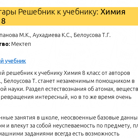
ары Решебник к учебнику:
Химия
18
панова М.К., Аухадиева К.С., Белоусова Т.Г.
тво:
Мектеп
й учебник
й решебник к учебнику Химия 8 класс от авторов
., Белоусова Т. станет незаменимым помощником в
ой науки. Раздел естествознания об атомах, веществ
 превращения интересный, но в то же время очень
нные занятия в школе, неосвоенные базовые данны
м и влекут за собой неуспеваемость по предмету, п
омашними заданиями всегда есть возможность