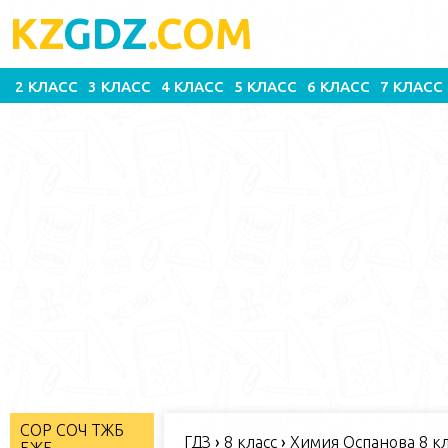
KZ
GDZ
.COM
2 КЛАСС
3 КЛАСС
4 КЛАСС
5 КЛАСС
6 КЛАСС
7 КЛАСС
СОР СОЧ ТЖБ
ГДЗ
›
8 класс
›
Химия Оспанова 8 кл