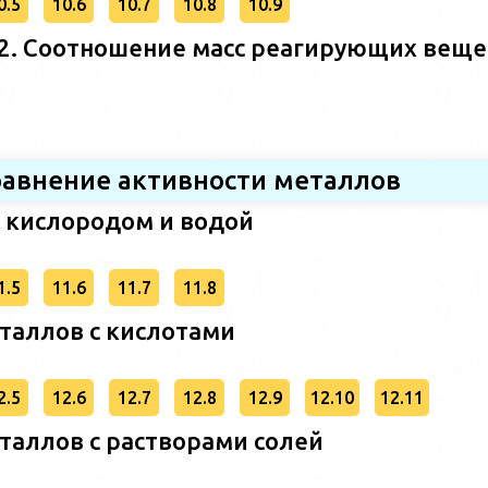
0.5
10.6
10.7
10.8
10.9
. Соотношение масс реагирующих веще
Сравнение активности металлов
с кислородом и водой
1.5
11.6
11.7
11.8
таллов с кислотами
2.5
12.6
12.7
12.8
12.9
12.10
12.11
таллов с растворами солей