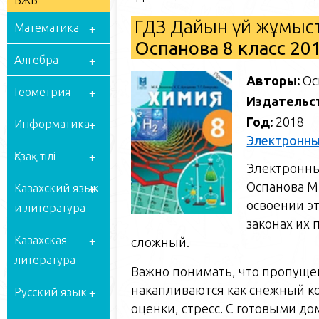
БЖБ
ГДЗ Дайын үй жұмыст
Математика
Оспанова 8 класс 20
Алгебра
Авторы:
Ос
Геометрия
Издательс
Год:
2018
Информатика
Электронны
Қазақ тілі
Электронны
Оспанова М
Казахский язык
освоении эт
и литература
законах их
Казахская
сложный.
литература
Важно понимать, что пропуще
накапливаются как снежный ко
Русский язык
оценки, стресс. С готовыми д