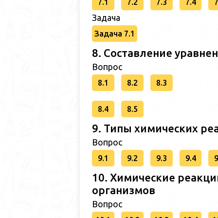
7.1
7.2
7.3
7.4
7
Задача
Задача 7.1
8. Составление уравне
Вопрос
8.1
8.2
8.3
8.4
8.5
9. Типы химических ре
Вопрос
9.1
9.2
9.3
9.4
9
10. Химические реакци
организмов
Вопрос