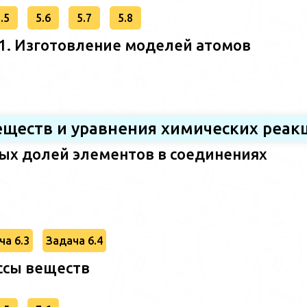
.5
5.6
5.7
5.8
. Изготовление моделей атомов
еществ и уравнения химических реак
ых долей элементов в соединениях
ча 6.3
Задача 6.4
ассы веществ