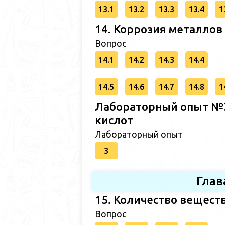
13.1
13.2
13.3
13.4
1
14. Коррозия металлов
Вопрос
14.1
14.2
14.3
14.4
14.5
14.6
14.7
14.8
1
Лабораторный опыт №3
кислот
Лабораторный опыт
3
Глав
15. Количество вещест
Вопрос