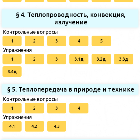
§ 4. Теплопроводность, конвекция,
излучение
Контрольные вопросы
1
2
3
4
5
Упражнения
1
2
3
3.1д
3.2д
3.3д
3.4д
§ 5. Теплопередача в природе и технике
Контрольные вопросы
1
2
3
4
Упражнения
4.1
4.2
4.3