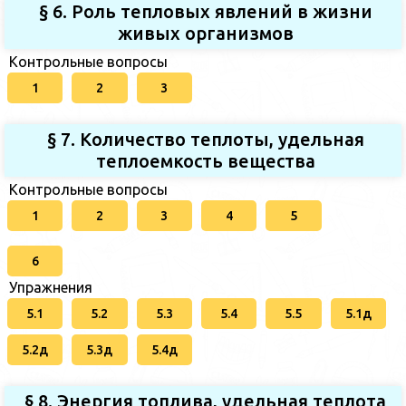
§ 6. Роль тепловых явлений в жизни
живых организмов
Контрольные вопросы
1
2
3
§ 7. Количество теплоты, удельная
теплоемкость вещества
Контрольные вопросы
1
2
3
4
5
6
Упражнения
5.1
5.2
5.3
5.4
5.5
5.1д
5.2д
5.3д
5.4д
§ 8. Энергия топлива, удельная теплота