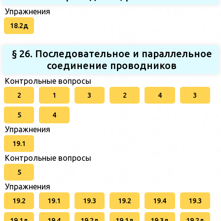
Упражнения
18.2д
§ 26. Последовательное и параллельное
соединение проводников
Контрольные вопросы
2
1
3
2
4
3
5
4
Упражнения
19.1
Контрольные вопросы
5
Упражнения
19.2
19.1
19.3
19.2
19.4
19.3
19.1д
19.4
19.2д
19.1д
19.3д
19.2д