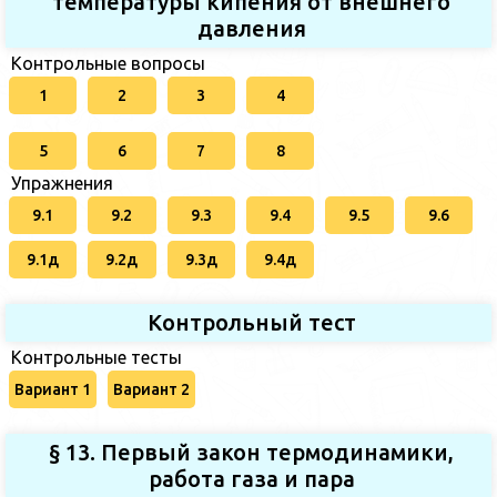
температуры кипения от внешнего
давления
Контрольные вопросы
1
2
3
4
5
6
7
8
Упражнения
9.1
9.2
9.3
9.4
9.5
9.6
9.1д
9.2д
9.3д
9.4д
Контрольный тест
Контрольные тесты
Вариант 1
Вариант 2
§ 13. Первый закон термодинамики,
работа газа и пара