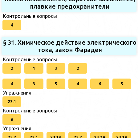
плавкие предохранители
Контрольные вопросы
4
§ 31. Химическое действие электрического
тока, закон Фарадея
Контрольные вопросы
2
1
3
2
4
3
5
4
6
5
Упражнения
23.1
Контрольные вопросы
6
Упражнения
23.2
23.1
23.1д
23.2
23.2д
23.1д