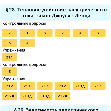
§ 28. Тепловое действие электрического
тока, закон Джоуля - Ленца
Контрольные вопросы
2
1
3
2
4
3
5
4
Упражнения
21.1
Контрольные вопросы
5
Упражнения
21.2
21.1
21.3
21.2
21.1д
21.3
21.2д
21.1д
21.3д
21.2д
§ 29. Зависимость электрического