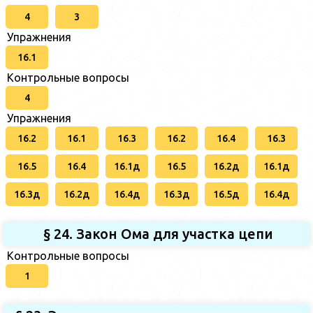
4
3
Упражнения
16.1
Контрольные вопросы
4
Упражнения
16.2
16.1
16.3
16.2
16.4
16.3
16.5
16.4
16.1д
16.5
16.2д
16.1д
16.3д
16.2д
16.4д
16.3д
16.5д
16.4д
§ 24. Закон Ома для участка цепи
Контрольные вопросы
1