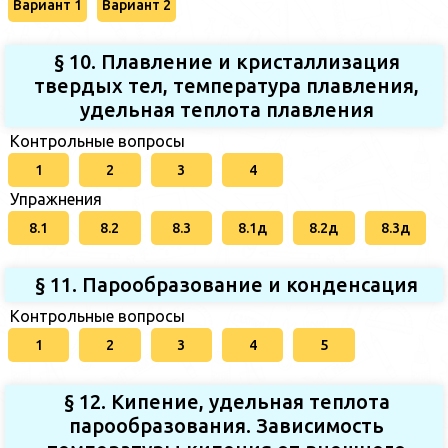
Вариант 1
Вариант 2
§ 10. Плавление и кристаллизация
твердых тел, температура плавления,
удельная теплота плавления
Контрольные вопросы
1
2
3
4
Упражнения
8.1
8.2
8.3
8.1д
8.2д
8.3д
§ 11. Парообразование и конденсация
Контрольные вопросы
1
2
3
4
5
§ 12. Кипение, удельная теплота
парообразования. Зависимость