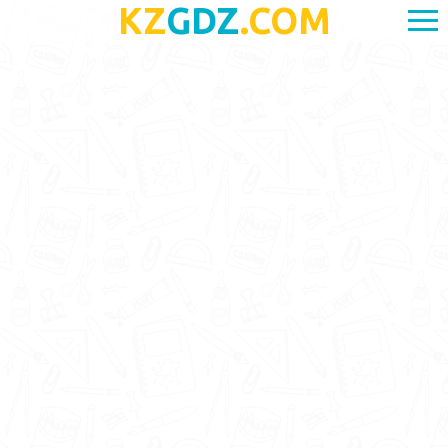
KZ
GDZ
.COM