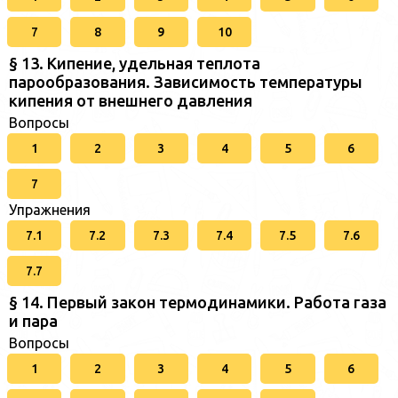
7
8
9
10
§ 13. Кипение, удельная теплота
парообразования. Зависимость температуры
кипения от внешнего давления
Вопросы
1
2
3
4
5
6
7
Упражнения
7.1
7.2
7.3
7.4
7.5
7.6
7.7
§ 14. Первый закон термодинамики. Работа газа
и пара
Вопросы
1
2
3
4
5
6