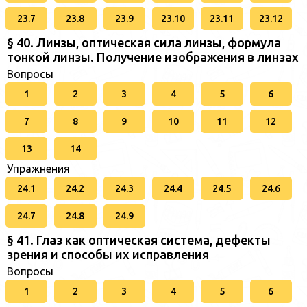
23.7
23.8
23.9
23.10
23.11
23.12
§ 40. Линзы, оптическая сила линзы, формула
тонкой линзы. Получение изображения в линзах
Вопросы
1
2
3
4
5
6
7
8
9
10
11
12
13
14
Упражнения
24.1
24.2
24.3
24.4
24.5
24.6
24.7
24.8
24.9
§ 41. Глаз как оптическая система, дефекты
зрения и способы их исправления
Вопросы
1
2
3
4
5
6