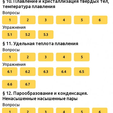
§ 10. Плавление и кристаллизация твердых тел,
температура плавления
Вопросы
1
2
3
4
5
6
Упражнения
5.1
5.2
5.3
§ 11. Удельная теплота плавления
Вопросы
1
2
3
4
5
Упражнения
6.1
6.2
6.3
6.4
6.5
6.6
6.7
§ 12. Парообразование и конденсация.
Ненасышенные насышенные пары
Вопросы
1
2
3
4
5
6