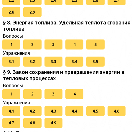
2.2
2.3
2.4
2.5
2.6
2.7
2.8
2.9
§ 8. Энергия топлива. Удельная теплота сгорания
топлива
Вопросы
1
2
3
4
5
Упражнения
3.1
3.2
3.3
3.4
3.5
§ 9. Закон сохранения и преврашения энергии в
тепловых процессах
Вопросы
1
2
3
4
Упражнения
4.1
4.2
4.3
4.4
4.5
4.6
4.7
4.8
4.9