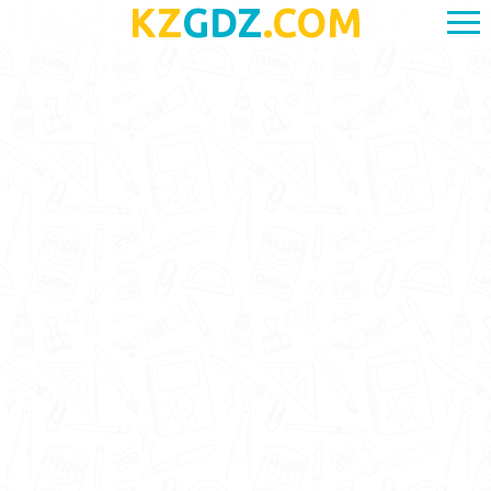
KZ
GDZ
.COM