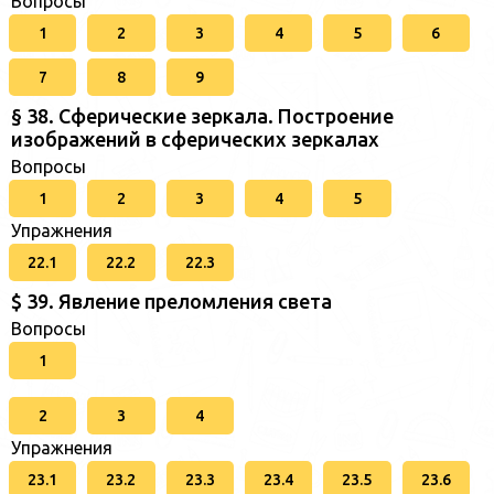
Вопросы
1
2
3
4
5
6
7
8
9
§ 38. Сферические зеркала. Построение
изображений в сферических зеркалах
Вопросы
1
2
3
4
5
Упражнения
22.1
22.2
22.3
$ 39. Явление преломления света
Вопросы
1
2
3
4
Упражнения
23.1
23.2
23.3
23.4
23.5
23.6