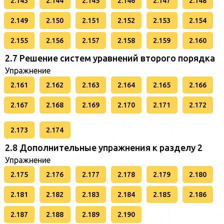
2.143
2.144
2.145
2.146
2.147
2.148
2.149
2.150
2.151
2.152
2.153
2.154
2.155
2.156
2.157
2.158
2.159
2.160
2.7 Решение систем уравнений второго порядка
Упражнение
2.161
2.162
2.163
2.164
2.165
2.166
2.167
2.168
2.169
2.170
2.171
2.172
2.173
2.174
2.8 Дополнительные упражнения к разделу 2
Упражнение
2.175
2.176
2.177
2.178
2.179
2.180
2.181
2.182
2.183
2.184
2.185
2.186
2.187
2.188
2.189
2.190