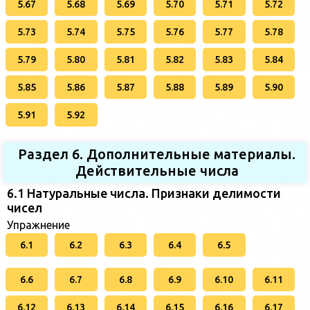
5.67
5.68
5.69
5.70
5.71
5.72
5.73
5.74
5.75
5.76
5.77
5.78
5.79
5.80
5.81
5.82
5.83
5.84
5.85
5.86
5.87
5.88
5.89
5.90
5.91
5.92
Раздел 6. Дополнительные материалы.
Действительные числа
6.1 Натуральные числа. Признаки делимости
чисел
Упражнение
6.1
6.2
6.3
6.4
6.5
6.6
6.7
6.8
6.9
6.10
6.11
6.12
6.13
6.14
6.15
6.16
6.17