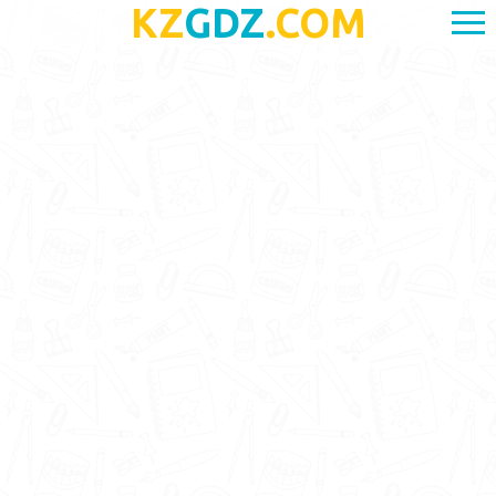
KZ
GDZ
.COM