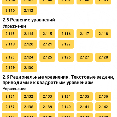
2.104
2.105
2.106
2.107
2.108
2.109
2.110
2.112
2.5 Решение уравнений
Упражнение
2.113
2.114
2.115
2.116
2.117
2.118
2.119
2.120
2.121
2.122
2.123
2.124
2.125
2.126
2.127
2.128
2.129
2.130
2.6 Рациональные уравнения. Текстовые задачи,
приводимые к квадратным уравнениям
Упражнение
2.131
2.132
2.133
2.134
2.135
2.136
2.137
2.138
2.139
2.140
2.141
2.142