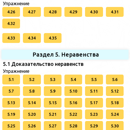
Упражнение
4.26
4.27
4.28
4.29
4.30
4.31
4.32
4.33
4.34
4.35
Раздел 5. Неравенства
5.1 Доказательство неравенств
Упражнение
5.1
5.2
5.3
5.4
5.5
5.6
5.7
5.8
5.9
5.10
5.11
5.12
5.13
5.14
5.15
5.16
5.17
5.18
5.19
5.20
5.21
5.22
5.23
5.24
5.25
5.26
5.27
5.28
5.29
5.30