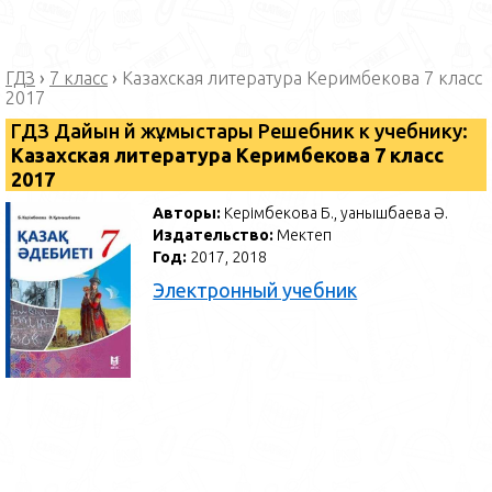
ГДЗ
›
7 класс
›
Казахская литература Керимбекова 7 класс
2017
ГДЗ Дайын үй жұмыстары Решебник к учебнику:
Казахская литература Керимбекова 7 класс
2017
Авторы:
Керімбекова Б., Қуанышбаева Ә.
Издательство:
Мектеп
Год:
2017, 2018
Электронный учебник