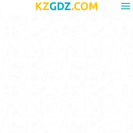
KZ
GDZ
.COM